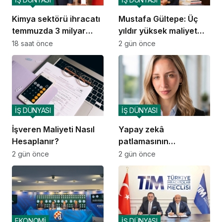
Kimya sektörü ihracatı
Mustafa Gültepe: Üç
temmuzda 3 milyar
yıldır yüksek maliyet
doları aştı
sorunuyla mücadele
18 saat önce
2 gün önce
ediyoruz
İŞ DÜNYASI
İŞ DÜNYASI
İşveren Maliyeti Nasıl
Yapay zekâ
Hesaplanır?
patlamasının
arkasındaki sessiz
2 gün önce
2 gün önce
darboğaz: Elektrik
EKONOMİ
İŞ DÜNYASI