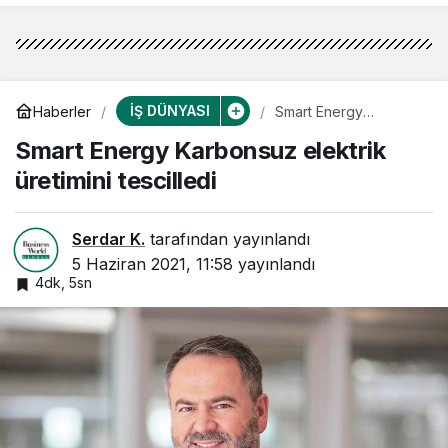
İŞ DÜNYASI
Haberler
Smart Energy
Karbonsuz elektrik
Smart Energy Karbonsuz elektrik
üretimini tescilledi
üretimini tescilledi
Serdar K.
tarafından yayınlandı
5 Haziran 2021, 11:58
yayınlandı
4dk, 5sn