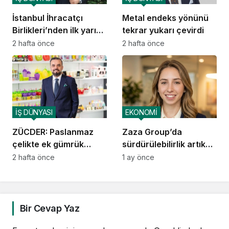
İstanbul İhracatçı
Metal endeks yönünü
Birlikleri’nden ilk yarıda
tekrar yukarı çevirdi
6 milyar 450 milyon
2 hafta önce
2 hafta önce
dolarlık ihracat
İŞ DÜNYASI
EKONOMİ
ZÜCDER: Paslanmaz
Zaza Group’da
çelikte ek gümrük
sürdürülebilirlik artık
vergileri kaldırılmalı
bir tercih değil, DNA
2 hafta önce
1 ay önce
Bir Cevap Yaz