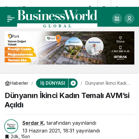
Smart Energy
0
Paylaş
Karbonsuz elektrik
üretimini tescilledi
İŞ DÜNYASI
Haberler
Dünyanın İkinci Kadın
Temalı AVM’si Açıldı
Dünyanın İkinci Kadın Temalı AVM’si
Açıldı
Serdar K.
tarafından yayınlandı
13 Haziran 2021, 18:31
yayınlandı
2dk, 15sn