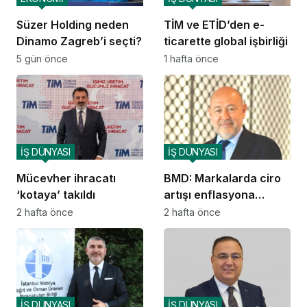
Süzer Holding neden
TİM ve ETİD’den e-
Dinamo Zagreb’i seçti?
ticarette global işbirliği
5 gün önce
1 hafta önce
İŞ DÜNYASI
İŞ DÜNYASI
Mücevher ihracatı
BMD: Markalarda ciro
‘kotaya’ takıldı
artışı enflasyona
yetişemiyor
2 hafta önce
2 hafta önce
İŞ DÜNYASI
İŞ DÜNYASI