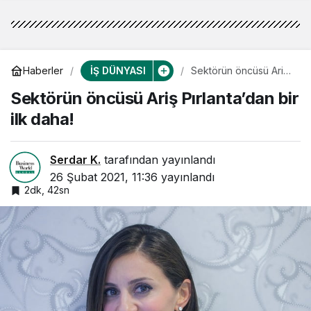
İŞ DÜNYASI
Haberler
Sektörün öncüsü Ariş
Pırlanta’dan bir ilk
Sektörün öncüsü Ariş Pırlanta’dan bir
daha!
ilk daha!
Serdar K.
tarafından yayınlandı
26 Şubat 2021, 11:36
yayınlandı
2dk, 42sn