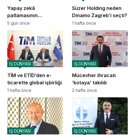
Yapay zekâ
Süzer Holding neden
patlamasının
Dinamo Zagreb’i seçti?
arkasındaki sessiz
5 gün önce
1 hafta önce
darboğaz: Elektrik
İŞ DÜNYASI
İŞ DÜNYASI
TİM ve ETİD’den e-
Mücevher ihracatı
ticarette global işbirliği
‘kotaya’ takıldı
1 hafta önce
2 hafta önce
İŞ DÜNYASI
İŞ DÜNYASI