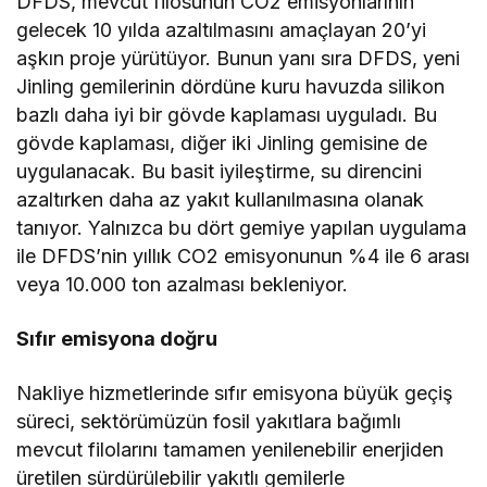
DFDS, mevcut filosunun CO2 emisyonlarının
gelecek 10 yılda azaltılmasını amaçlayan 20’yi
aşkın proje yürütüyor. Bunun yanı sıra DFDS, yeni
Jinling gemilerinin dördüne kuru havuzda silikon
bazlı daha iyi bir gövde kaplaması uyguladı. Bu
gövde kaplaması, diğer iki Jinling gemisine de
uygulanacak. Bu basit iyileştirme, su direncini
azaltırken daha az yakıt kullanılmasına olanak
tanıyor. Yalnızca bu dört gemiye yapılan uygulama
ile DFDS’nin yıllık CO2 emisyonunun %4 ile 6 arası
veya 10.000 ton azalması bekleniyor.
Sıfır emisyona doğru
Nakliye hizmetlerinde sıfır emisyona büyük geçiş
süreci, sektörümüzün fosil yakıtlara bağımlı
mevcut filolarını tamamen yenilenebilir enerjiden
üretilen sürdürülebilir yakıtlı gemilerle