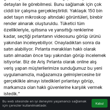
detayları ile görebilmesi. Bunu sağlamak için çok
ciddi bir çalışma gerçekleştirildi. Yaklaşık 150 bin
adet taşın mikroskop altındaki görüntüleri, birebir
render alınarak oluşturuldu. Tüketici tüm
özellikleriyle, ışıltısına ve yansıttığı renklerine
kadar, seçtiği pırlantanın videosunu görüp ürünü
yakından inceleyebiliyor. Onayladıktan sonra da
satın alabiliyor. Pırlanta meraklıları haklı olarak
satın almadan önce taşı yakından görüp incelemek
istiyorlar. Biz de Ariş Pırlanta olarak online alış
veriş yapan müşterilerimize sunduğumuz bu yeni
uygulamamızla, mağazamıza gelmişlercesine bir
gerçeklikle almayı istedikleri pırlantayı görüp,
markamıza olan haklı güvenlerine karşılık vermek
istedik.”
0
Bu web sitesinde en iyi deneyimi yaşamanızı sağlamak
Kabul
için çerezler kullanılmaktadır.
Bugüne kadar mücevher sektöründe bir çok ilke
Anasayfa
Akış
Hesabım
Bildirimler