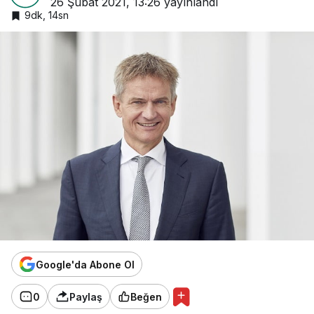
26 Şubat 2021, 13:26
yayınlandı
9dk, 14sn
Google'da Abone Ol
0
Paylaş
Beğen