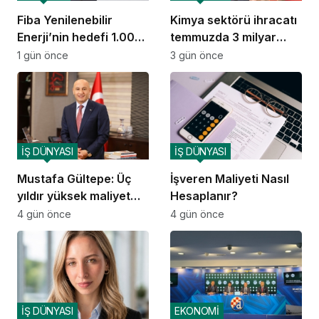
Fiba Yenilenebilir
Kimya sektörü ihracatı
Enerji’nin hedefi 1.000
temmuzda 3 milyar
MW
doları aştı
1 gün önce
3 gün önce
İŞ DÜNYASI
İŞ DÜNYASI
Mustafa Gültepe: Üç
İşveren Maliyeti Nasıl
yıldır yüksek maliyet
Hesaplanır?
sorunuyla mücadele
4 gün önce
4 gün önce
ediyoruz
İŞ DÜNYASI
EKONOMİ