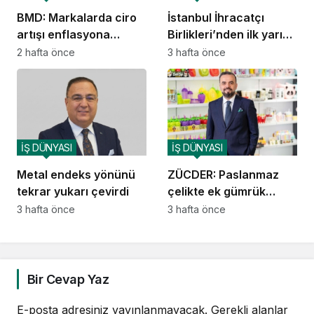
BMD: Markalarda ciro
İstanbul İhracatçı
artışı enflasyona
Birlikleri’nden ilk yarıda
yetişemiyor
6 milyar 450 milyon
2 hafta önce
3 hafta önce
dolarlık ihracat
İŞ DÜNYASI
İŞ DÜNYASI
Metal endeks yönünü
ZÜCDER: Paslanmaz
tekrar yukarı çevirdi
çelikte ek gümrük
vergileri kaldırılmalı
3 hafta önce
3 hafta önce
Bir Cevap Yaz
E-posta adresiniz yayınlanmayacak.
Gerekli alanlar