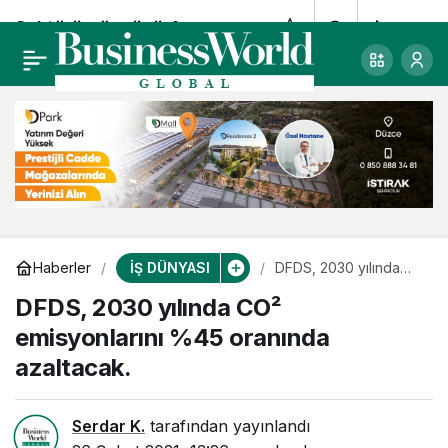
Sektörün öncüsü Ariş
0
Paylaş
Pırlanta’dan bir ilk
daha!
İŞ DÜNYASI
Haberler
DFDS, 2030 yılında
CO² emisyonlarını
DFDS, 2030 yılında CO²
%45 oranında
azaltacak.
emisyonlarını %45 oranında
azaltacak.
Serdar K.
tarafından yayınlandı