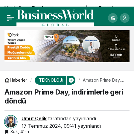
Vodafone Business,
0
Paylaş
yerinde teknoloji
çözümleri sunacak
TEKNOLOJİ
Haberler
Amazon Prime Day,
indirimlerle geri
Amazon Prime Day, indirimlerle geri
döndü
döndü
Umut Çelik
tarafından yayınlandı
17 Temmuz 2024, 09:41
yayınlandı
3dk, 41sn