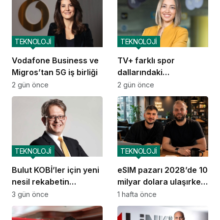
TEKNOLOJİ
TEKNOLOJİ
Vodafone Business ve
TV+ farklı spor
Migros’tan 5G iş birliği
dallarındaki
organizasyonları tek
2 gün önce
2 gün önce
çatı altında
buluşturuyor
TEKNOLOJİ
TEKNOLOJİ
Bulut KOBİ’ler için yeni
eSIM pazarı 2028’de 10
nesil rekabetin
milyar dolara ulaşırken
altyapısına dönüştü
GetSimLess
3 gün önce
1 hafta önce
büyümesini sürdürüyor