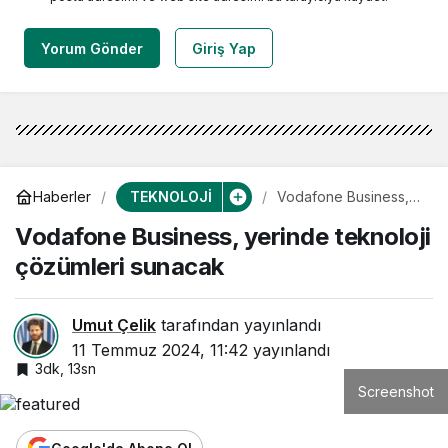
Yorum Gönder
Giriş Yap
TEKNOLOJİ
Haberler
Vodafone Business,
yerinde teknoloji
Vodafone Business, yerinde teknoloji
çözümleri sunacak
çözümleri sunacak
Umut Çelik
tarafından yayınlandı
11 Temmuz 2024, 11:42
yayınlandı
3dk, 13sn
Screenshot