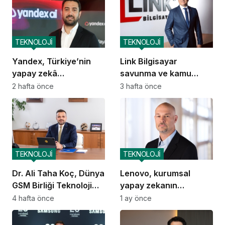
TEKNOLOJİ
TEKNOLOJİ
Yandex, Türkiye’nin
Link Bilgisayar
yapay zekâ
savunma ve kamu
ekosistemine katkısını
güvenliği alanında
2 hafta önce
3 hafta önce
artıracak
yerlileşmeyi hedefliyor
TEKNOLOJİ
TEKNOLOJİ
Dr. Ali Taha Koç, Dünya
Lenovo, kurumsal
GSM Birliği Teknoloji
yapay zekanın
Grubu Başkanı oldu
ekonomik dengelerini
4 hafta önce
1 ay önce
yeniden tanımlıyor