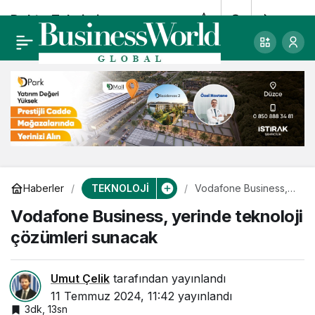
DoktorTakvimi,
0
Paylaş
Google ile entegre
oldu
TEKNOLOJİ
Haberler
Vodafone Business,
yerinde teknoloji
Vodafone Business, yerinde teknoloji
çözümleri sunacak
çözümleri sunacak
Umut Çelik
tarafından yayınlandı
11 Temmuz 2024, 11:42
yayınlandı
3dk, 13sn