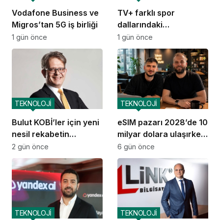
Vodafone Business ve
TV+ farklı spor
Migros’tan 5G iş birliği
dallarındaki
organizasyonları tek
1 gün önce
1 gün önce
çatı altında
buluşturuyor
TEKNOLOJİ
TEKNOLOJİ
Bulut KOBİ’ler için yeni
eSIM pazarı 2028’de 10
nesil rekabetin
milyar dolara ulaşırken
altyapısına dönüştü
GetSimLess
2 gün önce
6 gün önce
büyümesini sürdürüyor
TEKNOLOJİ
TEKNOLOJİ