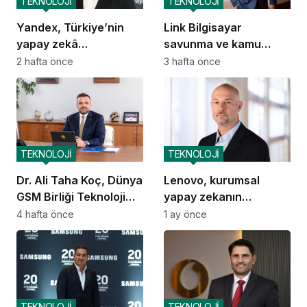
TEKNOLOJİ
TEKNOLOJİ
Yandex, Türkiye’nin
Link Bilgisayar
yapay zekâ
savunma ve kamu
ekosistemine katkısını
güvenliği alanında
2 hafta önce
3 hafta önce
artıracak
yerlileşmeyi hedefliyor
TEKNOLOJİ
TEKNOLOJİ
Dr. Ali Taha Koç, Dünya
Lenovo, kurumsal
GSM Birliği Teknoloji
yapay zekanın
Grubu Başkanı oldu
ekonomik dengelerini
4 hafta önce
1 ay önce
yeniden tanımlıyor
TEKNOLOJİ
TEKNOLOJİ