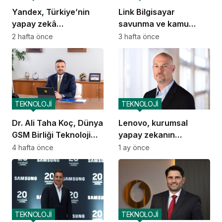
Yandex, Türkiye’nin
Link Bilgisayar
yapay zekâ
savunma ve kamu
ekosistemine katkısını
güvenliği alanında
2 hafta önce
3 hafta önce
artıracak
yerlileşmeyi hedefliyor
TEKNOLOJİ
TEKNOLOJİ
Dr. Ali Taha Koç, Dünya
Lenovo, kurumsal
GSM Birliği Teknoloji
yapay zekanın
Grubu Başkanı oldu
ekonomik dengelerini
4 hafta önce
1 ay önce
yeniden tanımlıyor
TEKNOLOJİ
TEKNOLOJİ