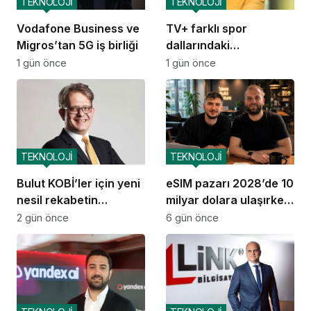
TEKNOLOJİ
TEKNOLOJİ
Vodafone Business ve
TV+ farklı spor
Migros’tan 5G iş birliği
dallarındaki
organizasyonları tek
1 gün önce
1 gün önce
çatı altında
buluşturuyor
TEKNOLOJİ
TEKNOLOJİ
Bulut KOBİ’ler için yeni
eSIM pazarı 2028’de 10
nesil rekabetin
milyar dolara ulaşırken
altyapısına dönüştü
GetSimLess
2 gün önce
6 gün önce
büyümesini sürdürüyor