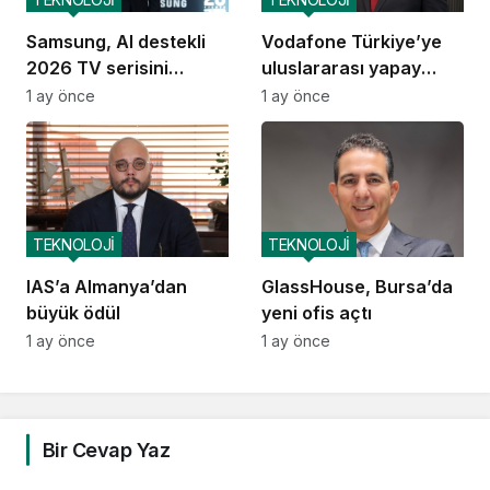
Samsung, AI destekli
Vodafone Türkiye’ye
2026 TV serisini
uluslararası yapay
Türkiye’de tanıttı
zekâ ödülü
1 ay önce
1 ay önce
TEKNOLOJİ
TEKNOLOJİ
IAS’a Almanya’dan
GlassHouse, Bursa’da
büyük ödül
yeni ofis açtı
1 ay önce
1 ay önce
Bir Cevap Yaz