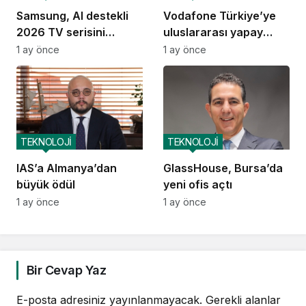
Samsung, AI destekli
Vodafone Türkiye’ye
2026 TV serisini
uluslararası yapay
Türkiye’de tanıttı
zekâ ödülü
1 ay önce
1 ay önce
TEKNOLOJİ
TEKNOLOJİ
IAS’a Almanya’dan
GlassHouse, Bursa’da
büyük ödül
yeni ofis açtı
1 ay önce
1 ay önce
Bir Cevap Yaz
E-posta adresiniz yayınlanmayacak.
Gerekli alanlar