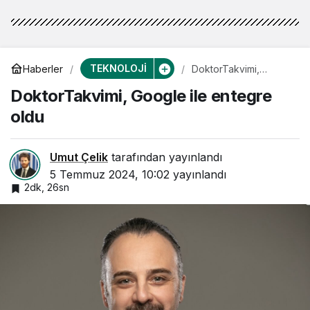
TEKNOLOJİ
Haberler
DoktorTakvimi,
Google ile entegre
DoktorTakvimi, Google ile entegre
oldu
oldu
Umut Çelik
tarafından yayınlandı
5 Temmuz 2024, 10:02
yayınlandı
2dk, 26sn