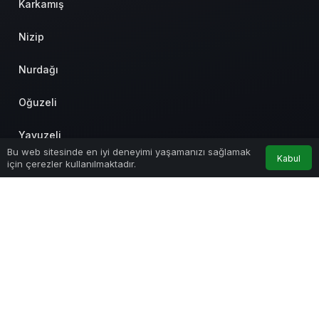
Karkamış
Nizip
Nurdağı
Oğuzeli
Yavuzeli
0
Bu web sitesinde en iyi deneyimi yaşamanızı sağlamak
Kabul
için çerezler kullanılmaktadır.
Anasayfa
Akış
Hesabım
Bildirimler
İslahiye
Şahinbey
Şehitkamil