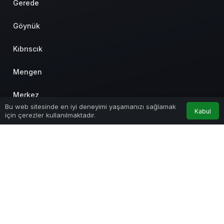
Gerede
Göynük
Kıbrıscık
Mengen
Merkez
0
Bu web sitesinde en iyi deneyimi yaşamanızı sağlamak
Kabul
için çerezler kullanılmaktadır.
Anasayfa
Akış
Hesabım
Bildirimler
Mudurnu
Seben
Yeniçağa