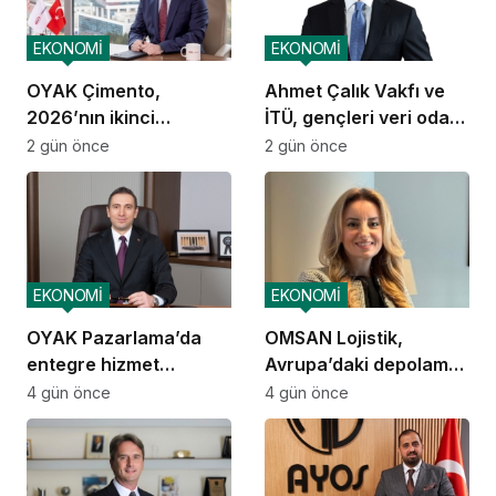
EKONOMİ
EKONOMİ
OYAK Çimento,
Ahmet Çalık Vakfı ve
2026’nın ikinci
İTÜ, gençleri veri odaklı
çeyreğinde olumlu
geleceğe hazırlıyor
2 gün önce
2 gün önce
performansını
sürdürdü
EKONOMİ
EKONOMİ
OYAK Pazarlama’da
OMSAN Lojistik,
entegre hizmet
Avrupa’daki depolama
ekosistemi kuruluyor
ve dağıtım
4 gün önce
4 gün önce
operasyonlarına
başladı