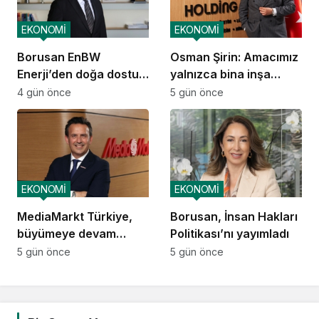
EKONOMİ
EKONOMİ
Borusan EnBW
Osman Şirin: Amacımız
Enerji’den doğa dostu
yalnızca bina inşa
proje
etmek değil,
4 gün önce
5 gün önce
yatırımcısına
kazandıracak yaşam
alanları üretmek
EKONOMİ
EKONOMİ
MediaMarkt Türkiye,
Borusan, İnsan Hakları
büyümeye devam
Politikası’nı yayımladı
ediyor
5 gün önce
5 gün önce