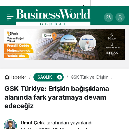
World Medicine
0
Paylaş
TURQUALITY® ana
programına geçti
SAĞLIK
Haberler
GSK Türkiye: Erişkin
bağışıklama alanında fark
GSK Türkiye: Erişkin bağışıklama
yaratmaya devam
edeceğiz
alanında fark yaratmaya devam
edeceğiz
Umut Çelik
tarafından yayınlandı