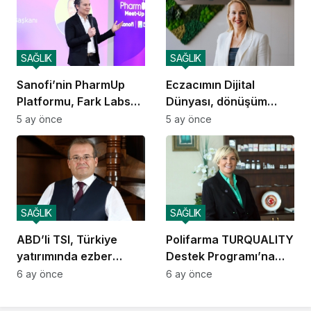
SAĞLIK
SAĞLIK
Sanofi’nin PharmUp
Eczacımın Dijital
Platformu, Fark Labs
Dünyası, dönüşüm
ile buluştu
platformu olarak
5 ay önce
5 ay önce
kurgulanıyor
SAĞLIK
SAĞLIK
ABD’li TSI, Türkiye
Polifarma TURQUALITY
yatırımında ezber
Destek Programı’na
bozacak
alındı
6 ay önce
6 ay önce