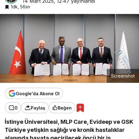
14 Mart 2025, 12:47
yayınlandı
1dk, 56sn
Screenshot
Google'da Abone Ol
0
Paylaş
Beğen
İstinye Üniversitesi, MLP Care, Evideep ve GSK
Türkiye yetişkin sağlığı ve kronik hastalıklar
alanında hayata geçirilecek öncü bir iş