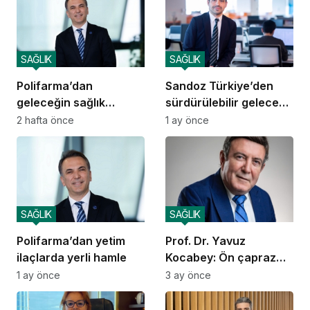
SAĞLIK
SAĞLIK
Polifarma’dan
Sandoz Türkiye’den
geleceğin sağlık
sürdürülebilir gelecek
liderlerine tam destek
için kararlı ve somut
2 hafta önce
1 ay önce
adımlar
SAĞLIK
SAĞLIK
Polifarma’dan yetim
Prof. Dr. Yavuz
ilaçlarda yerli hamle
Kocabey: Ön çapraz
bağ yırtılmalarında tek
1 ay önce
3 ay önce
seansla tedavi
mümkün