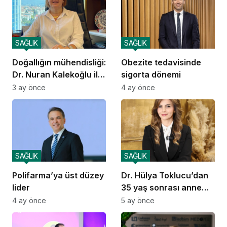
SAĞLIK
SAĞLIK
Doğallığın mühendisliği:
Obezite tedavisinde
Dr. Nuran Kalekoğlu ile
sigorta dönemi
burun estetiğinde yeni
3 ay önce
4 ay önce
standart
SAĞLIK
SAĞLIK
Polifarma’ya üst düzey
Dr. Hülya Toklucu’dan
lider
35 yaş sonrası anne
adaylarına hamilelik
4 ay önce
5 ay önce
tüyoları