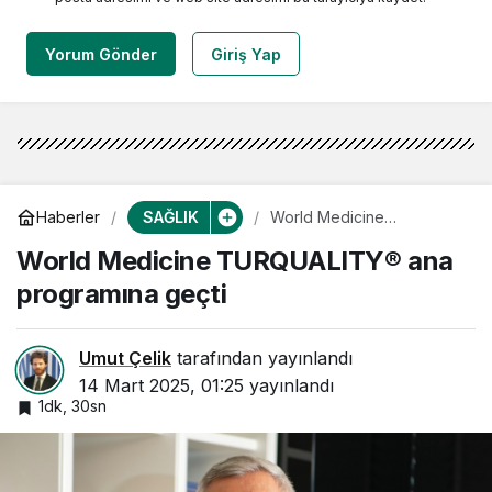
Yorum Gönder
Giriş Yap
SAĞLIK
Haberler
World Medicine
TURQUALITY® ana
World Medicine TURQUALITY® ana
programına geçti
programına geçti
Umut Çelik
tarafından yayınlandı
14 Mart 2025, 01:25
yayınlandı
1dk, 30sn