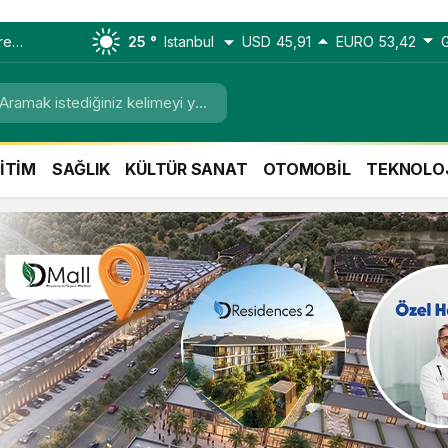
re
25 °
Istanbul
USD
45,91
EURO
53,42
or
İTİM
SAĞLIK
KÜLTÜR SANAT
OTOMOBİL
TEKNOLO