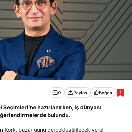
0
Paylaş
Beğen
l Seçimleri’ne hazırlanırken, iş dünyası
değerlendirmelerde bulundu.
 Kork, pazar günü gerçekleştirilecek yerel