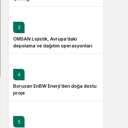
3
OMSAN Lojistik, Avrupa’daki
depolama ve dağıtım operasyonlarına
başladı
4
Borusan EnBW Enerji’den doğa dostu
proje
5
6