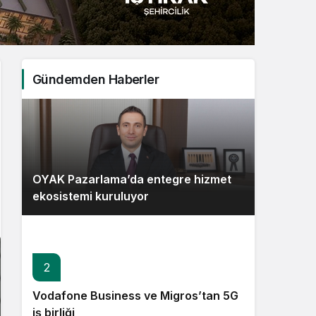
Sistem Modu
Sistem modunu seçin.
Gündemden Haberler
OYAK Pazarlama’da entegre hizmet
ekosistemi kuruluyor
2
Vodafone Business ve Migros’tan 5G
iş birliği