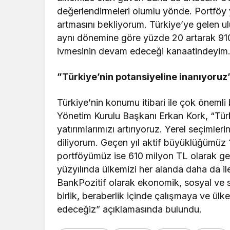
değerlendirmeleri olumlu yönde. Portföy y
artmasını bekliyorum. Türkiye’ye gelen ul
aynı dönemine göre yüzde 20 artarak 910 
ivmesinin devam edeceği kanaatindeyim.
”Türkiye’nin potansiyeline inanıyoruz
Türkiye’nin konumu itibari ile çok önemli 
Yönetim Kurulu Başkanı Erkan Kork, “Türk
yatırımlarımızı artırıyoruz. Yerel seçimler
diliyorum. Geçen yıl aktif büyüklüğümüz 1
portföyümüz ise 610 milyon TL olarak ger
yüzyılında ülkemizi her alanda daha da il
BankPozitif olarak ekonomik, sosyal ve s
birlik, beraberlik içinde çalışmaya ve 
edeceğiz” açıklamasında bulundu.