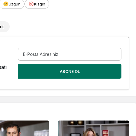
Üzgün
Kızgın
rk
atı
ABONE OL