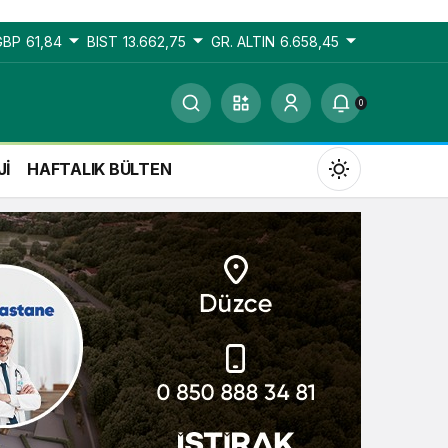
GBP
61,84
BIST
13.662,75
GR. ALTIN
6.658,45
0
Jİ
HAFTALIK BÜLTEN
Gündüz Modu
Gündüz modunu seçin.
Gece Modu
Gece modunu seçin.