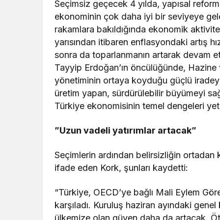
Seçimsiz geçecek 4 yılda, yapısal reforml
ekonominin çok daha iyi bir seviyeye ge
rakamlara bakıldığında ekonomik aktivitele
yarısından itibaren enflasyondaki artış h
sonra da toparlanmanın artarak devam e
Tayyip Erdoğan’ın öncülüğünde, Hazine
yönetiminin ortaya koyduğu güçlü iradey
üretim yapan, sürdürülebilir büyümeyi s
Türkiye ekonomisinin temel dengeleri ye
”Uzun vadeli yatırımlar artacak”
Seçimlerin ardından belirsizliğin ortadan
ifade eden Kork, şunları kaydetti:
“Türkiye, OECD’ye bağlı Mali Eylem Görev
karşıladı. Kuruluş haziran ayındaki genel 
ülkemize olan güven daha da artacak. Öte