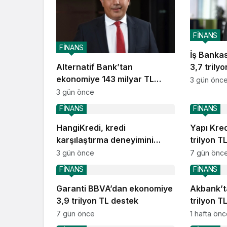
FİNANS
FİNANS
İş Banka
3,7 trily
Alternatif Bank’tan
ekonomiye 143 milyar TL
3 gün önc
destek
3 gün önce
FİNANS
FİNANS
HangiKredi, kredi
Yapı Kre
karşılaştırma deneyimini
trilyon T
ChatGPT’ye taşıdı
3 gün önce
7 gün önc
FİNANS
FİNANS
Garanti BBVA’dan ekonomiye
Akbank’t
3,9 trilyon TL destek
trilyon T
7 gün önce
1 hafta ön