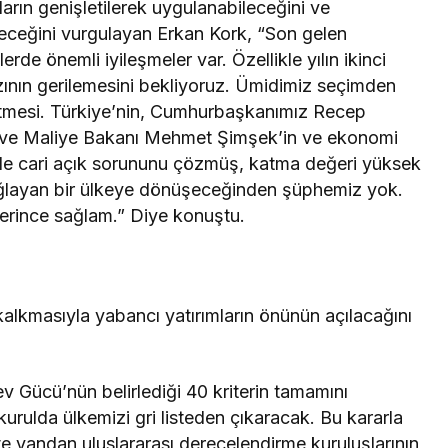
arın genişletilerek uygulanabileceğini ve
leceğini vurgulayan Erkan Kork, “Son gelen
rde önemli iyileşmeler var. Özellikle yılın ikinci
ızının gerilemesini bekliyoruz. Ümidimiz seçimden
tmesi. Türkiye’nin, Cumhurbaşkanımız Recep
 ve Maliye Bakanı Mehmet Şimşek’in ve ekonomi
le cari açık sorununu çözmüş, katma değeri yüksek
ağlayan bir ülkeye dönüşeceğinden şüphemiz yok.
terince sağlam.” Diye konuştu.
 kalkmasıyla yabancı yatırımların önünün açılacağını
 Gücü’nün belirlediği 40 kriterin tamamını
kurulda ülkemizi gri listeden çıkaracak. Bu kararla
 yandan uluslararası derecelendirme kuruluşlarının