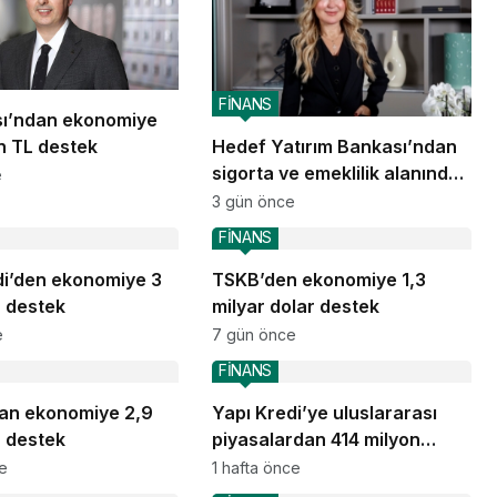
FİNANS
sı’ndan ekonomiye
on TL destek
Hedef Yatırım Bankası’ndan
sigorta ve emeklilik alanında
e
stratejik iş birliği
3 gün önce
FİNANS
di’den ekonomiye 3
TSKB’den ekonomiye 1,3
L destek
milyar dolar destek
e
7 gün önce
FİNANS
an ekonomiye 2,9
Yapı Kredi’ye uluslararası
L destek
piyasalardan 414 milyon
dolarlık yeni kaynak
ce
1 hafta önce