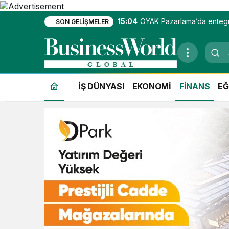
15:04
OYAK Pazarlama’da enteg
SON GELIŞMELER
hizmet ekosistemi kuruluy
İŞ DÜNYASI
EKONOMİ
FİNANS
EĞ