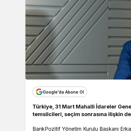
Google'da Abone Ol
Türkiye, 31 Mart Mahalli İdareler Gene
temsilcileri, seçim sonrasına ilişkin 
BankPozitif Yönetim Kurulu Başkanı Erkan