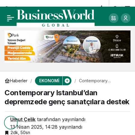
Contemporary
0
Istanbul’dan
depremzede genç
sanatçılara destek
EKONOMİ
Haberler
Contemporary
Istanbul’dan
Contemporary Istanbul’dan
depremzede genç
sanatçılara destek
depremzede genç sanatçılara destek
Umut Çelik
tarafından yayınlandı
13 Nisan 2025, 14:28
yayınlandı
2dk, 50sn