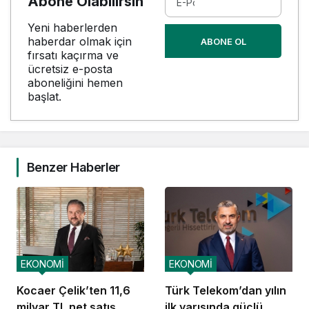
Abone Olabilirsin
Yeni haberlerden
haberdar olmak için
ABONE OL
fırsatı kaçırma ve
ücretsiz e-posta
aboneliğini hemen
başlat.
Benzer Haberler
EKONOMİ
EKONOMİ
Kocaer Çelik’ten 11,6
Türk Telekom’dan yılın
milyar TL net satış
ilk yarısında güçlü