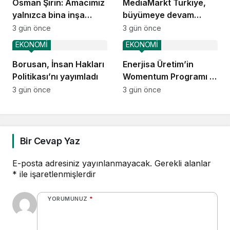
Osman Şirin: Amacımız
MediaMarkt Türkiye,
yalnızca bina inşa
büyümeye devam
etmek değil,
ediyor
3 gün önce
3 gün önce
yatırımcısına
EKONOMİ
EKONOMİ
kazandıracak yaşam
alanları üretmek
Borusan, İnsan Hakları
Enerjisa Üretim’in
Politikası’nı yayımladı
Womentum Programı 5
yılda yaklaşık 11 bin
3 gün önce
3 gün önce
genç kadına ulaştı
Bir Cevap Yaz
E-posta adresiniz yayınlanmayacak.
Gerekli alanlar
*
ile işaretlenmişlerdir
YORUMUNUZ
*