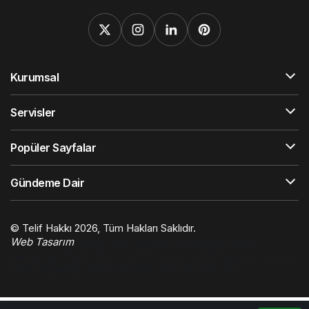
Kurumsal
Servisler
Popüler Sayfalar
Gündeme Dair
© Telif Hakkı 2026, Tüm Hakları Saklıdır.
Web Tasarım
Hatay Web Tasarım
Orhangazi Haber
Gaziantep Haber
Ekonomi Haberleri
Trafik Haberleri
Çelik
Villa
Gaziantep Kombi Servisi
4d scan near me
0