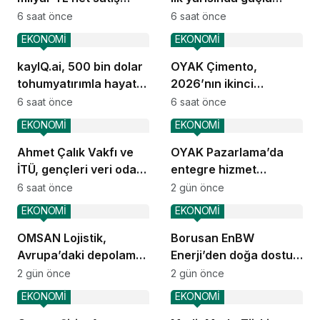
geliri
performans
6 saat önce
6 saat önce
EKONOMİ
EKONOMİ
kayIQ.ai, 500 bin dolar
OYAK Çimento,
tohumyatırımla hayata
2026’nın ikinci
geçti
çeyreğinde olumlu
6 saat önce
6 saat önce
performansını
EKONOMİ
EKONOMİ
sürdürdü
Ahmet Çalık Vakfı ve
OYAK Pazarlama’da
İTÜ, gençleri veri odaklı
entegre hizmet
geleceğe hazırlıyor
ekosistemi kuruluyor
6 saat önce
2 gün önce
EKONOMİ
EKONOMİ
OMSAN Lojistik,
Borusan EnBW
Avrupa’daki depolama
Enerji’den doğa dostu
ve dağıtım
proje
2 gün önce
2 gün önce
operasyonlarına
EKONOMİ
EKONOMİ
başladı