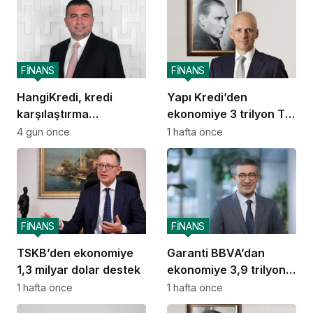
FİNANS
FİNANS
HangiKredi, kredi
Yapı Kredi’den
karşılaştırma
ekonomiye 3 trilyon TL
deneyimini ChatGPT’ye
destek
4 gün önce
1 hafta önce
taşıdı
FİNANS
FİNANS
TSKB’den ekonomiye
Garanti BBVA’dan
1,3 milyar dolar destek
ekonomiye 3,9 trilyon
TL destek
1 hafta önce
1 hafta önce