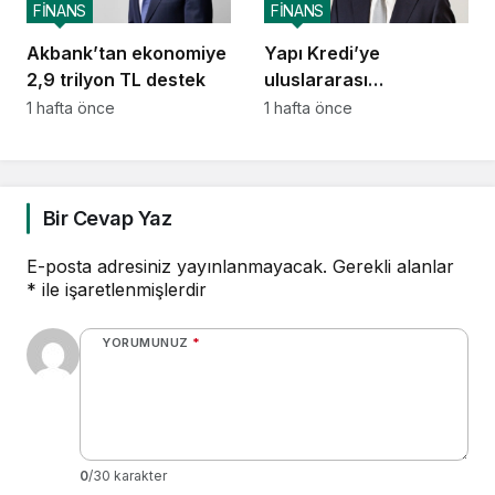
FİNANS
FİNANS
Akbank’tan ekonomiye
Yapı Kredi’ye
2,9 trilyon TL destek
uluslararası
piyasalardan 414
1 hafta önce
1 hafta önce
milyon dolarlık yeni
kaynak
Bir Cevap Yaz
E-posta adresiniz yayınlanmayacak.
Gerekli alanlar
*
ile işaretlenmişlerdir
YORUMUNUZ
*
0
/30 karakter