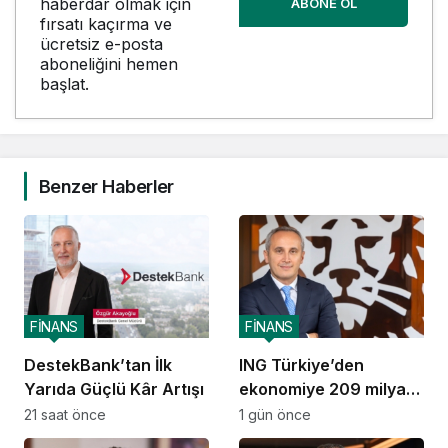
haberdar olmak için
ABONE OL
fırsatı kaçırma ve
ücretsiz e-posta
aboneliğini hemen
başlat.
Benzer Haberler
FİNANS
FİNANS
DestekBank’tan İlk
ING Türkiye’den
Yarıda Güçlü Kâr Artışı
ekonomiye 209 milyar
TL destek
21 saat önce
1 gün önce