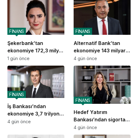
FİNANS
FİNANS
Şekerbank’tan
Alternatif Bank’tan
ekonomiye 172,3 milyar
ekonomiye 143 milyar
TL destek
TL destek
1 gün önce
4 gün önce
FİNANS
FİNANS
İş Bankası’ndan
Hedef Yatırım
ekonomiye 3,7 trilyon
Bankası’ndan sigorta
TL destek
4 gün önce
ve emeklilik alanında
4 gün önce
stratejik iş birliği