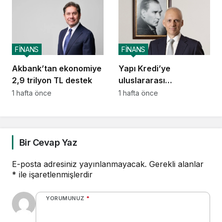
FİNANS
FİNANS
Akbank’tan ekonomiye
Yapı Kredi’ye
2,9 trilyon TL destek
uluslararası
piyasalardan 414
1 hafta önce
1 hafta önce
milyon dolarlık yeni
kaynak
Bir Cevap Yaz
E-posta adresiniz yayınlanmayacak.
Gerekli alanlar
*
ile işaretlenmişlerdir
YORUMUNUZ
*