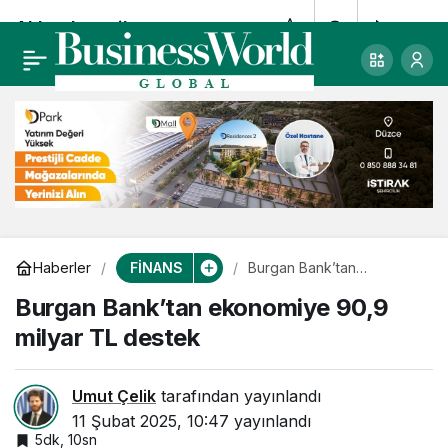
Akbank yeşil
0
Paylaş
dönüşüm için göreve
hazır
FİNANS
Haberler
Burgan Bank’tan
ekonomiye 90,9 milyar TL
Burgan Bank’tan ekonomiye 90,9
destek
milyar TL destek
Umut Çelik
tarafından yayınlandı
11 Şubat 2025, 10:47
yayınlandı
5dk, 10sn