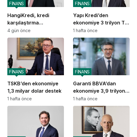
FİNANS
FİNANS
HangiKredi, kredi
Yapı Kredi’den
karşılaştırma
ekonomiye 3 trilyon TL
deneyimini ChatGPT’ye
destek
4 gün önce
1 hafta önce
taşıdı
FİNANS
FİNANS
TSKB’den ekonomiye
Garanti BBVA’dan
1,3 milyar dolar destek
ekonomiye 3,9 trilyon
TL destek
1 hafta önce
1 hafta önce