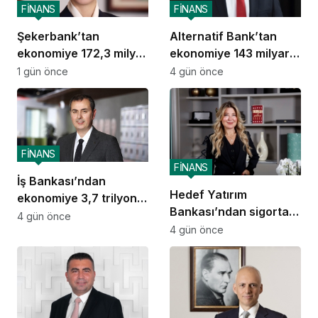
FİNANS
FİNANS
Şekerbank’tan
Alternatif Bank’tan
ekonomiye 172,3 milyar
ekonomiye 143 milyar
TL destek
TL destek
1 gün önce
4 gün önce
FİNANS
FİNANS
İş Bankası’ndan
Hedef Yatırım
ekonomiye 3,7 trilyon
Bankası’ndan sigorta
TL destek
4 gün önce
ve emeklilik alanında
4 gün önce
stratejik iş birliği