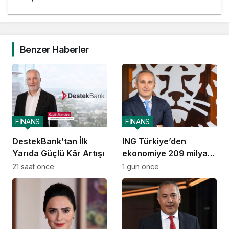
Benzer Haberler
FİNANS
FİNANS
DestekBank’tan İlk
ING Türkiye’den
Yarıda Güçlü Kâr Artışı
ekonomiye 209 milyar
TL destek
21 saat önce
1 gün önce