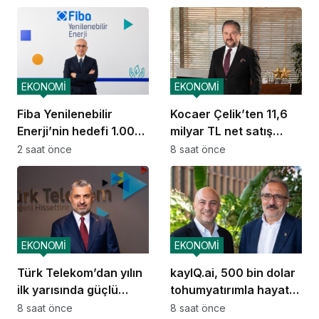
EKONOMİ
EKONOMİ
Fiba Yenilenebilir
Kocaer Çelik’ten 11,6
Enerji’nin hedefi 1.000
milyar TL net satış
MW
geliri
2 saat önce
8 saat önce
EKONOMİ
EKONOMİ
Türk Telekom’dan yılın
kayIQ.ai, 500 bin dolar
ilk yarısında güçlü
tohumyatırımla hayata
performans
geçti
8 saat önce
8 saat önce