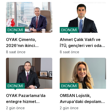
EKONOMİ
EKONOMİ
OYAK Çimento,
Ahmet Çalık Vakfı ve
2026’nın ikinci
İTÜ, gençleri veri odaklı
çeyreğinde olumlu
geleceğe hazırlıyor
8 saat önce
8 saat önce
performansını
sürdürdü
EKONOMİ
EKONOMİ
OYAK Pazarlama’da
OMSAN Lojistik,
entegre hizmet
Avrupa’daki depolama
ekosistemi kuruluyor
ve dağıtım
2 gün önce
2 gün önce