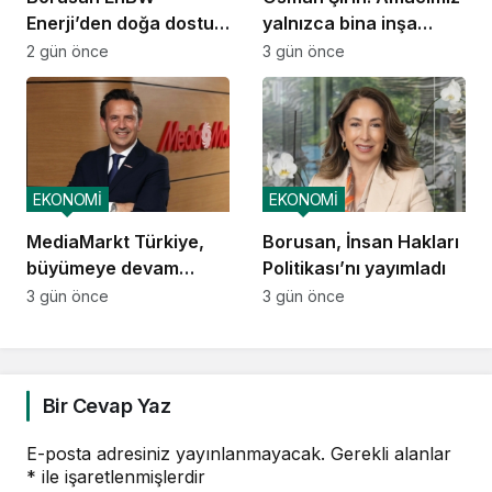
Enerji’den doğa dostu
yalnızca bina inşa
proje
etmek değil,
2 gün önce
3 gün önce
yatırımcısına
kazandıracak yaşam
alanları üretmek
EKONOMİ
EKONOMİ
MediaMarkt Türkiye,
Borusan, İnsan Hakları
büyümeye devam
Politikası’nı yayımladı
ediyor
3 gün önce
3 gün önce
Bir Cevap Yaz
E-posta adresiniz yayınlanmayacak.
Gerekli alanlar
*
ile işaretlenmişlerdir