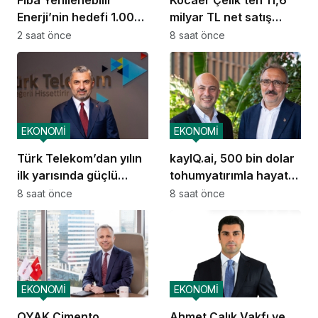
Enerji’nin hedefi 1.000
milyar TL net satış
MW
geliri
2 saat önce
8 saat önce
EKONOMİ
EKONOMİ
Türk Telekom’dan yılın
kayIQ.ai, 500 bin dolar
ilk yarısında güçlü
tohumyatırımla hayata
performans
geçti
8 saat önce
8 saat önce
EKONOMİ
EKONOMİ
OYAK Çimento,
Ahmet Çalık Vakfı ve