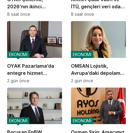
2026’nın ikinci
İTÜ, gençleri veri odaklı
çeyreğinde olumlu
geleceğe hazırlıyor
8 saat önce
8 saat önce
performansını
sürdürdü
EKONOMİ
EKONOMİ
OYAK Pazarlama’da
OMSAN Lojistik,
entegre hizmet
Avrupa’daki depolama
ekosistemi kuruluyor
ve dağıtım
2 gün önce
2 gün önce
operasyonlarına
başladı
EKONOMİ
EKONOMİ
Borusan EnBW
Osman Şirin: Amacımız