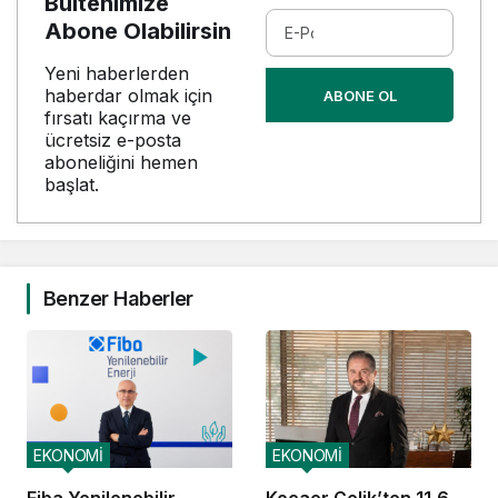
Bültenimize
Abone Olabilirsin
Yeni haberlerden
haberdar olmak için
ABONE OL
fırsatı kaçırma ve
ücretsiz e-posta
aboneliğini hemen
başlat.
Benzer Haberler
EKONOMİ
EKONOMİ
Fiba Yenilenebilir
Kocaer Çelik’ten 11,6