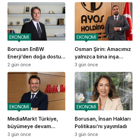
operasyonlarına
başladı
EKONOMİ
EKONOMİ
Borusan EnBW
Osman Şirin: Amacımız
Enerji’den doğa dostu
yalnızca bina inşa
proje
etmek değil,
2 gün önce
3 gün önce
yatırımcısına
kazandıracak yaşam
alanları üretmek
EKONOMİ
EKONOMİ
MediaMarkt Türkiye,
Borusan, İnsan Hakları
büyümeye devam
Politikası’nı yayımladı
ediyor
3 gün önce
3 gün önce