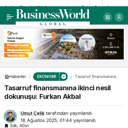
Selim Terzi: Kültür
0
Paylaş
Yolu Festivali ile
şehirler canlanıyor,
ekonomi büyüyor
EKONOMİ
Haberler
Tasarruf finansmanına
ikinci nesil dokunuşu:
Tasarruf finansmanına ikinci nesil
Furkan Akbal
dokunuşu: Furkan Akbal
Umut Çelik
tarafından yayınlandı
18 Ağustos 2025, 01:44
yayınlandı
3dk, 40sn