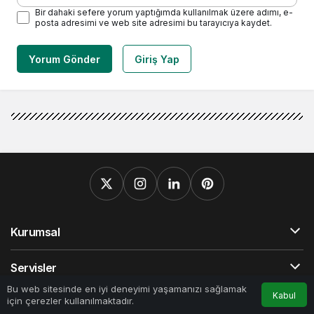
Bir dahaki sefere yorum yaptığımda kullanılmak üzere adımı, e-
posta adresimi ve web site adresimi bu tarayıcıya kaydet.
Yorum Gönder
Giriş Yap
Kurumsal
Servisler
0
Bu web sitesinde en iyi deneyimi yaşamanızı sağlamak
Kabul
için çerezler kullanılmaktadır.
Popüler Sayfalar
Anasayfa
Akış
Hesabım
Bildirimler