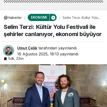
EKONOMİ
Haberler
Selim Terzi: Kültür Yolu
Festivali ile şehirler
Selim Terzi: Kültür Yolu Festivali ile
canlanıyor, ekonomi
büyüyor
şehirler canlanıyor, ekonomi büyüyor
Umut Çelik
tarafından yayınlandı
16 Ağustos 2025, 18:13
yayınlandı
5dk, 22sn