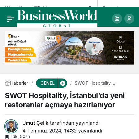
Wyndham Türkiye,
0
Paylaş
Dolce By Wyndham
Çeşme Alaçatı ve iki
otel ile büyüyor
GENEL
Haberler
SWOT Hospitality,
İstanbul’da yeni restoranlar
SWOT Hospitality, İstanbul’da yeni
açmaya hazırlanıyor
restoranlar açmaya hazırlanıyor
Umut Çelik
tarafından yayınlandı
4 Temmuz 2024, 14:32
yayınlandı
1dk, 50sn