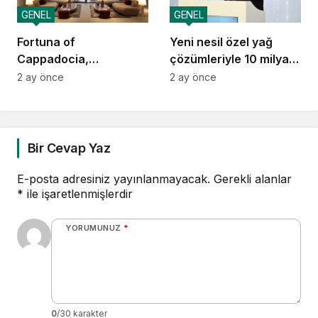
GENEL
GENEL
Fortuna of
Yeni nesil özel yağ
Cappadocia,
çözümleriyle 10 milyar
Autograph Collection
dolarlık ihracat vizyonu
2 ay önce
2 ay önce
Kapadokya’da Açılıyor
Bir Cevap Yaz
E-posta adresiniz yayınlanmayacak.
Gerekli alanlar
*
ile işaretlenmişlerdir
YORUMUNUZ
*
0
/30 karakter