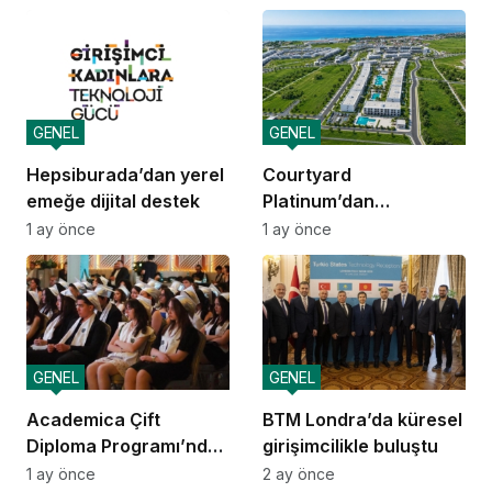
gence ulaşacak
güven
GENEL
GENEL
Hepsiburada’dan yerel
Courtyard
emeğe dijital destek
Platinum’dan
yatırımcılara 10 yıllık
1 ay önce
1 ay önce
amortisman güvencesi
GENEL
GENEL
Academica Çift
BTM Londra’da küresel
Diploma Programı’nda
girişimcilikle buluştu
mezuniyet heyecanı
1 ay önce
2 ay önce