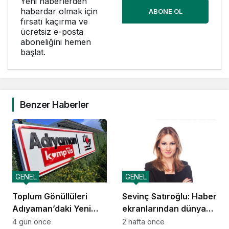
Yeni haberlerden
haberdar olmak için
ABONE OL
fırsatı kaçırma ve
ücretsiz e-posta
aboneliğini hemen
başlat.
Benzer Haberler
GENEL
GENEL
Toplum Gönüllüleri
Sevinç Satıroğlu: Haber
Adıyaman’daki Yeni
ekranlarından dünya
Kamp’üs’te yılda 2.000
sahnelerine taşınan
4 gün önce
2 hafta önce