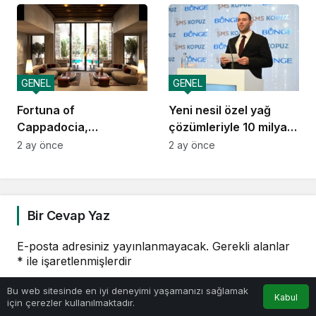
GENEL
GENEL
Fortuna of
Yeni nesil özel yağ
Cappadocia,
çözümleriyle 10 milyar
Autograph Collection
dolarlık ihracat vizyonu
2 ay önce
2 ay önce
Kapadokya’da Açılıyor
Bir Cevap Yaz
E-posta adresiniz yayınlanmayacak.
Gerekli alanlar
*
ile işaretlenmişlerdir
0
Bu web sitesinde en iyi deneyimi yaşamanızı sağlamak
YORUMUNUZ
*
Kabul
için çerezler kullanılmaktadır.
Anasayfa
Akış
Hesabım
Bildirimler