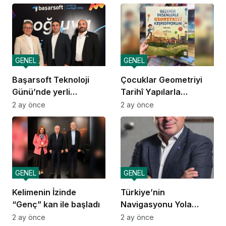
GENEL
GENEL
Başarsoft Teknoloji
Çocuklar Geometriyi
Günü’nde yerli
Tarihî Yapılarla
navigasyon
Öğreniyor
2 ay önce
2 ay önce
GENEL
GENEL
Kelimenin İzinde
Türkiye’nin
“Genç” kan ile başladı
Navigasyonu Yola
Çıkıyor
2 ay önce
2 ay önce