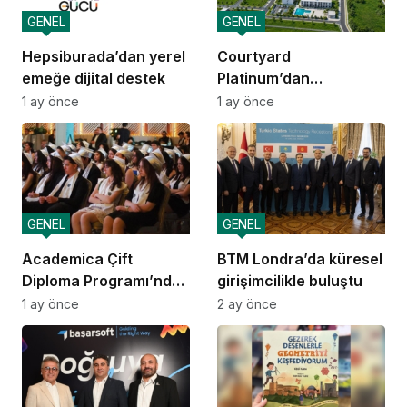
GENEL
GENEL
Hepsiburada’dan yerel
Courtyard
emeğe dijital destek
Platinum’dan
yatırımcılara 10 yıllık
1 ay önce
1 ay önce
amortisman güvencesi
GENEL
GENEL
Academica Çift
BTM Londra’da küresel
Diploma Programı’nda
girişimcilikle buluştu
mezuniyet heyecanı
1 ay önce
2 ay önce