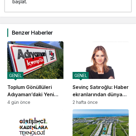
başlat.
Benzer Haberler
GENEL
GENEL
Toplum Gönüllüleri
Sevinç Satıroğlu: Haber
Adıyaman’daki Yeni
ekranlarından dünya
Kamp’üs’te yılda 2.000
sahnelerine taşınan
4 gün önce
2 hafta önce
gence ulaşacak
güven