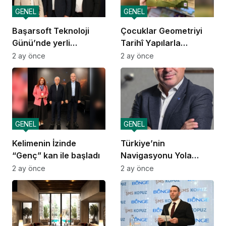
GENEL
GENEL
Başarsoft Teknoloji
Çocuklar Geometriyi
Günü’nde yerli
Tarihî Yapılarla
navigasyon
Öğreniyor
2 ay önce
2 ay önce
GENEL
GENEL
Kelimenin İzinde
Türkiye’nin
“Genç” kan ile başladı
Navigasyonu Yola
Çıkıyor
2 ay önce
2 ay önce