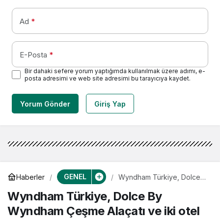
Ad
*
E-Posta
*
Bir dahaki sefere yorum yaptığımda kullanılmak üzere adımı, e-
posta adresimi ve web site adresimi bu tarayıcıya kaydet.
Yorum Gönder
Giriş Yap
GENEL
Haberler
Wyndham Türkiye, Dolce
By Wyndham Çeşme
Wyndham Türkiye, Dolce By
Alaçatı ve iki otel ile
büyüyor
Wyndham Çeşme Alaçatı ve iki otel