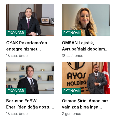
EKONOMİ
EKONOMİ
OYAK Pazarlama’da
OMSAN Lojistik,
entegre hizmet
Avrupa’daki depolama
ekosistemi kuruluyor
ve dağıtım
18 saat önce
18 saat önce
operasyonlarına
başladı
EKONOMİ
EKONOMİ
Borusan EnBW
Osman Şirin: Amacımız
Enerji’den doğa dostu
yalnızca bina inşa
proje
etmek değil,
18 saat önce
2 gün önce