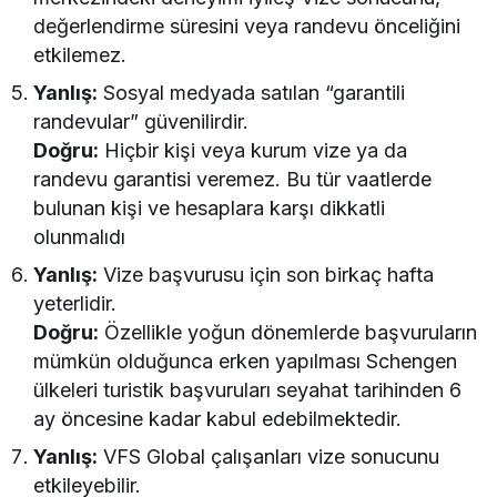
değerlendirme süresini veya randevu önceliğini
etkilemez.
Yanlış:
Sosyal medyada satılan “garantili
randevular” güvenilirdir.
Do
ğ
ru:
Hiçbir kişi veya kurum vize ya da
randevu garantisi veremez. Bu tür vaatlerde
bulunan kişi ve hesaplara karşı dikkatli
olunmalıdı
Yanlış:
Vize başvurusu için son birkaç hafta
yeterlidir.
Do
ğ
ru:
Özellikle yoğun dönemlerde başvuruların
mümkün olduğunca erken yapılması Schengen
ülkeleri turistik başvuruları seyahat tarihinden 6
ay öncesine kadar kabul edebilmektedir.
Yanlış:
VFS Global çalışanları vize sonucunu
etkileyebilir.