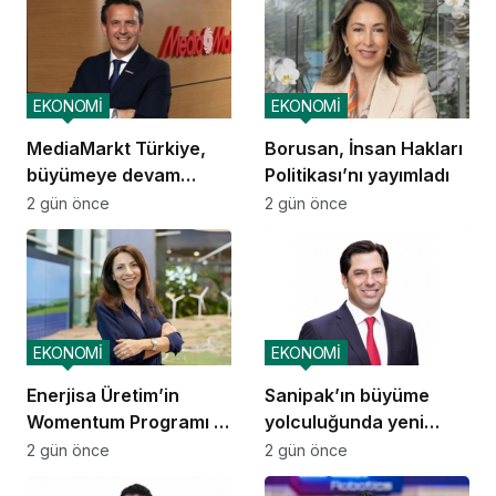
kazandıracak yaşam
alanları üretmek
EKONOMİ
EKONOMİ
MediaMarkt Türkiye,
Borusan, İnsan Hakları
büyümeye devam
Politikası’nı yayımladı
ediyor
2 gün önce
2 gün önce
EKONOMİ
EKONOMİ
Enerjisa Üretim’in
Sanipak’ın büyüme
Womentum Programı 5
yolculuğunda yeni
yılda yaklaşık 11 bin
dönem
2 gün önce
2 gün önce
genç kadına ulaştı