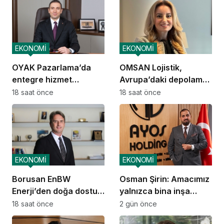
EKONOMİ
EKONOMİ
OYAK Pazarlama’da
OMSAN Lojistik,
entegre hizmet
Avrupa’daki depolama
ekosistemi kuruluyor
ve dağıtım
18 saat önce
18 saat önce
operasyonlarına
başladı
EKONOMİ
EKONOMİ
Borusan EnBW
Osman Şirin: Amacımız
Enerji’den doğa dostu
yalnızca bina inşa
proje
etmek değil,
18 saat önce
2 gün önce
yatırımcısına