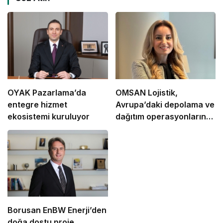
OYAK Pazarlama’da
OMSAN Lojistik,
entegre hizmet
Avrupa’daki depolama ve
ekosistemi kuruluyor
dağıtım operasyonlarına
başladı
Borusan EnBW Enerji’den
doğa dostu proje