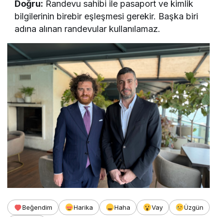
Do
ğ
ru:
Randevu sahibi ile pasaport ve kimlik
bilgilerinin birebir eşleşmesi gerekir. Başka biri
adına alınan randevular kullanılamaz.
Beğendim
Harika
Haha
Vay
Üzgün