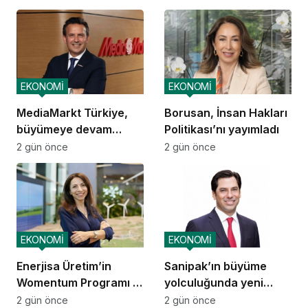
yatırımcısına
kazandıracak yaşam
alanları üretmek
EKONOMİ
EKONOMİ
MediaMarkt Türkiye,
Borusan, İnsan Hakları
büyümeye devam
Politikası’nı yayımladı
ediyor
2 gün önce
2 gün önce
EKONOMİ
EKONOMİ
Enerjisa Üretim’in
Sanipak’ın büyüme
Womentum Programı 5
yolculuğunda yeni
yılda yaklaşık 11 bin
dönem
2 gün önce
2 gün önce