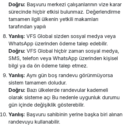
Do
ğ
ru:
Başvuru merkezi çalışanlarının vize karar
sürecinde hiçbir etkisi bulunmaz. Değerlendirme
tamamen ilgili ülkenin yetkili makamları
tarafından yapılı
Yanlış:
VFS Global sizden sosyal medya veya
WhatsApp üzerinden ödeme talep edebilir.
Do
ğ
ru:
VFS Global hiçbir zaman sosyal medya,
SMS, telefon veya WhatsApp üzerinden kişisel
bilgi ya da ön ödeme talep etmez.
Yanlış:
Aynı gün boş randevu görünmüyorsa
sistem tamamen doludur.
Do
ğ
ru:
Bazı ülkelerde randevular kademeli
olarak sisteme açı Bu nedenle uygunluk durumu
gün içinde değişiklik gösterebilir.
Yanlış:
Başvuru sahibinin yerine başka biri alınan
randevuyu kullanabilir.