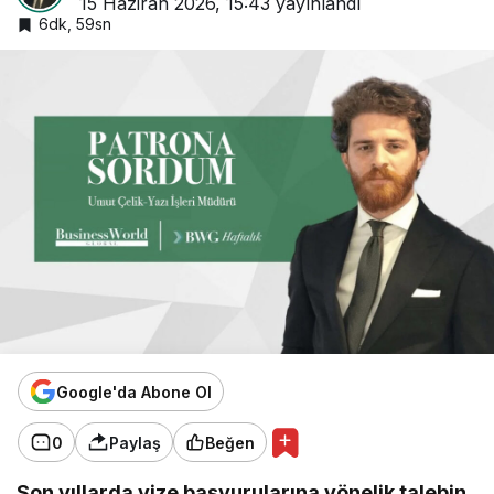
15 Haziran 2026, 15:43
yayınlandı
6dk, 59sn
Google'da Abone Ol
0
Paylaş
Beğen
Son yıllarda vize başvurularına yönelik talebin