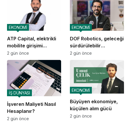
EKONOMİ
EKONOMİ
ATP Capital, elektrikli
DOF Robotics, geleceği
mobilite girişimi
sürdürülebilir
Voltivo’yu kuruyor
teknolojiyle tasarlıyor
2 gün önce
2 gün önce
EKONOMİ
İŞ DÜNYASI
Büyüyen ekonomiye,
İşveren Maliyeti Nasıl
küçülen alım gücü
Hesaplanır?
2 gün önce
2 gün önce