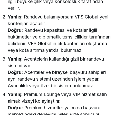
ilgili büyükelçilik veya konsolosluk tarafından
verilir.
Yanlış:
Randevu bulamıyorsam VFS Global yeni
kontenjan açabilir.
Do
ğ
ru:
Randevu kapasitesi ve kotalar ilgili
hükümetler ve diplomatik temsilcilikler tarafından
belirlenir. VFS Global’in ek kontenjan oluşturma
veya kota artırma yetkisi bulunmaz.
Yanlış:
Acentelerin kullandığı gizli bir randevu
sistemi var.
Do
ğ
ru:
Acenteler ve bireysel başvuru sahipleri
aynı randevu sistemi üzerinden işlem yapar.
Ayrıcalıklı veya özel bir sistem bulunmaz.
Yanlış:
Premium Lounge veya VIP hizmet satın
almak vizeyi kolaylaştırır.
Do
ğ
ru:
Premium hizmetler yalnızca başvuru
merkezindeki deneyimi iyileş Vize sonucunu,