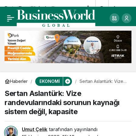
Beta Enerji’nin halka
0
Paylaş
arzına SPK’dan onay
EKONOMİ
Haberler
Sertan Aslantürk: Vize
randevularındaki
Sertan Aslantürk: Vize
sorunun kaynağı sistem
değil, kapasite
randevularındaki sorunun kaynağı
sistem değil, kapasite
Umut Çelik
tarafından yayınlandı