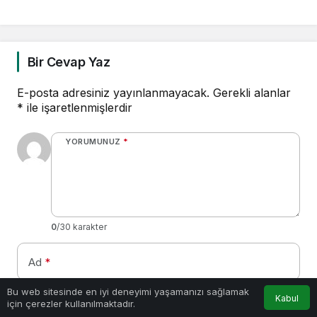
Bir Cevap Yaz
E-posta adresiniz yayınlanmayacak.
Gerekli alanlar
*
ile işaretlenmişlerdir
YORUMUNUZ
*
0
/30 karakter
Ad
*
0
Bu web sitesinde en iyi deneyimi yaşamanızı sağlamak
Kabul
için çerezler kullanılmaktadır.
Anasayfa
Akış
Hesabım
Bildirimler
E-Posta
*