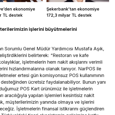
ye’den ekonomiye
Şekerbank’tan ekonomiye
r TL destek
172,3 milyar TL destek
rilerimizin işlerini büyütmelerini
ktan Sorumlu Genel Müdür Yardımcısı Mustafa Aşık,
 geliştirdiklerini belirterek: “Restoran ve kafe
laylıklar, işletmelerin hem nakit akışlarını verimli
lerini hızlandırmalarına olanak tanıyor. NarPOS ile
e, işletmeler ertesi gün komisyonsuz POS kullanımının
mı desteğinden ücretsiz faydalanabiliyor. Bunun yanı
duğumuz POS Kart ürünümüz ile işletmelerin
ı aracılığıyla yapılan işlemleri kesintisiz nakit
ak, müşterilerimizin yanında olmaya ve işlerini
̆iz. İşletmelerin finansal istikrarını güçlendiren