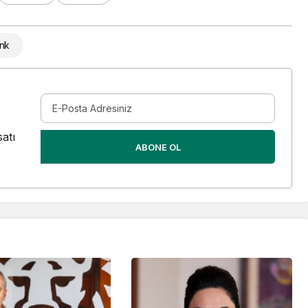
nk
atı
ABONE OL