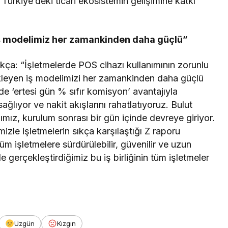
 Türkiye’deki ticari ekosistemin gelişimine katkı
 iş modelimiz her zamankinden daha güçlü”
ça: “İşletmelerde POS cihazı kullanımının zorunlu
stekleyen iş modelimizi her zamankinden daha güçlü
e ‘ertesi gün % sıfır komisyon’ avantajıyla
ağlıyor ve nakit akışlarını rahatlatıyoruz. Bulut
ımız, kurulum sonrası bir gün içinde devreye giriyor.
zle işletmelerin sıkça karşılaştığı Z raporu
üm işletmelere sürdürülebilir, güvenilir ve uzun
 gerçekleştirdiğimiz bu iş birliğinin tüm işletmeler
Üzgün
Kızgın