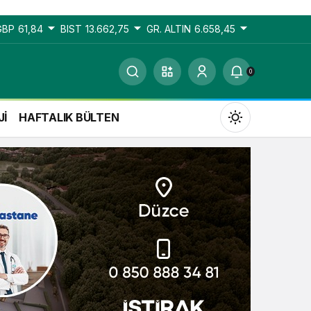
GBP
61,84
BIST
13.662,75
GR. ALTIN
6.658,45
0
Jİ
HAFTALIK BÜLTEN
Gündüz Modu
Gündüz modunu seçin.
Gece Modu
Gece modunu seçin.