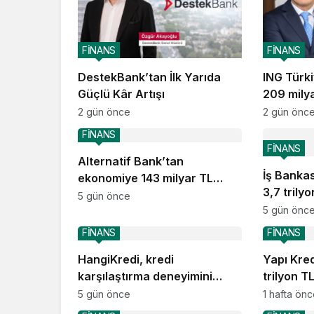
FİNANS
FİNANS
DestekBank’tan İlk Yarıda
ING Türk
Güçlü Kâr Artışı
209 mily
2 gün önce
2 gün önc
FİNANS
FİNANS
Alternatif Bank’tan
İş Banka
ekonomiye 143 milyar TL
3,7 trily
destek
5 gün önce
5 gün önc
FİNANS
FİNANS
HangiKredi, kredi
Yapı Kre
karşılaştırma deneyimini
trilyon T
ChatGPT’ye taşıdı
5 gün önce
1 hafta ön