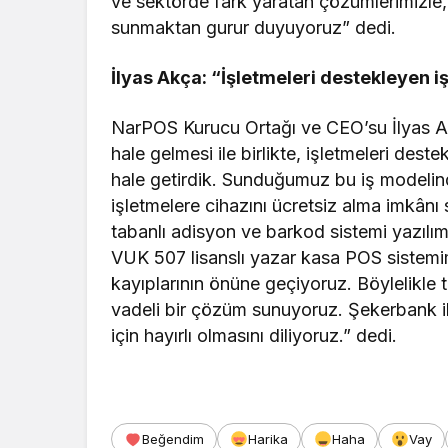
ve sektörde fark yaratan çözümlerimizle,
sunmaktan gurur duyuyoruz” dedi.
İlyas Akça: “İşletmeleri destekleyen
NarPOS Kurucu Ortağı ve CEO’su İlyas Ak
hale gelmesi ile birlikte, işletmeleri de
hale getirdik. Sunduğumuz bu iş modelind
işletmelere cihazını ücretsiz alma imkânı s
tabanlı adisyon ve barkod sistemi yazılım
VUK 507 lisanslı yazar kasa POS sistemimi
kayıplarının önüne geçiyoruz. Böylelikle t
vadeli bir çözüm sunuyoruz. Şekerbank ile
için hayırlı olmasını diliyoruz.” dedi.
Beğendim
Harika
Haha
Vay