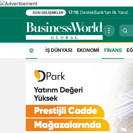
17:16
DestekBank’tan İlk Yarıda
SON GELIŞMELER
Güçlü Kâr Artışı
İŞ DÜNYASI
EKONOMİ
FİNANS
EĞ