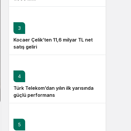
3
Kocaer Çelik’ten 11,6 milyar TL net
satış geliri
4
Türk Telekom’dan yılın ilk yarısında
güçlü performans
5
6