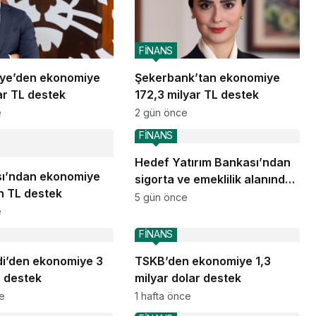
FİNANS
iye’den ekonomiye
Şekerbank’tan ekonomiye
ar TL destek
172,3 milyar TL destek
e
2 gün önce
FİNANS
Hedef Yatırım Bankası’ndan
sı’ndan ekonomiye
sigorta ve emeklilik alanında
on TL destek
stratejik iş birliği
5 gün önce
e
FİNANS
di’den ekonomiye 3
TSKB’den ekonomiye 1,3
L destek
milyar dolar destek
ce
1 hafta önce