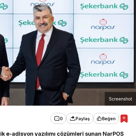
Screenshot
0
Paylaş
Beğen
ik e-adisyon yazılımı çözümleri sunan NarPOS