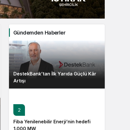
Sistem Modu
Sistem modunu seçin.
Gündemden Haberler
DestekBank’tan İlk Yarıda Güçlü Kâr
Artışı
2
Fiba Yenilenebilir Enerji’nin hedefi
1.000 MW