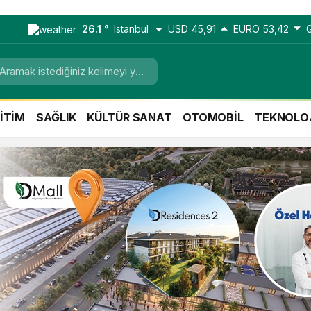
26.1 °
Istanbul
USD
45,91
EURO
53,42
İTİM
SAĞLIK
KÜLTÜR SANAT
OTOMOBİL
TEKNOLO