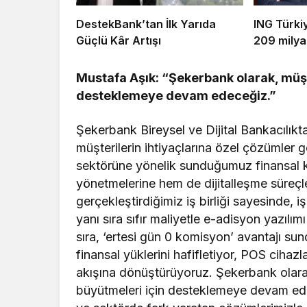
DestekBank’tan İlk Yarıda
ING Türki
Güçlü Kâr Artışı
209 milya
Mustafa Aşık: “Şekerbank olarak, müşte
desteklemeye devam edeceğiz.”
Şekerbank Bireysel ve Dijital Bankacılı
müşterilerin ihtiyaçlarına özel çözümler
sektörüne yönelik sunduğumuz finansal ko
yönetmelerine hem de dijitalleşme süreç
gerçekleştirdiğimiz iş birliği sayesind
yanı sıra sıfır maliyetle e-adisyon yazılı
sıra, ‘ertesi gün 0 komisyon’ avantajı sun
finansal yüklerini hafifletiyor, POS cihazlar
akışına dönüştürüyoruz. Şekerbank olar
büyütmeleri için desteklemeye devam edeceg