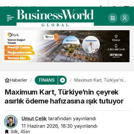
Maximum Kart,
0
Türkiye’nin çeyrek
asırlık ödeme
hafızasına ışık
tutuyor
FİNANS
Haberler
Maximum Kart, Türkiye’nin
çeyrek asırlık ödeme
Maximum Kart, Türkiye’nin çeyrek
hafızasına ışık tutuyor
asırlık ödeme hafızasına ışık tutuyor
Umut Çelik
tarafından yayınlandı
11 Haziran 2026, 18:30
yayınlandı
3dk, 45sn