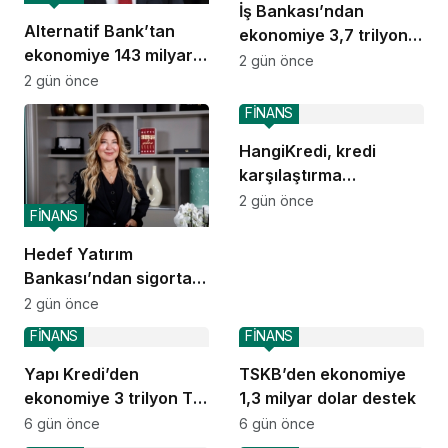
İş Bankası’ndan
Alternatif Bank’tan
ekonomiye 3,7 trilyon
ekonomiye 143 milyar
TL destek
2 gün önce
TL destek
2 gün önce
FİNANS
HangiKredi, kredi
karşılaştırma
deneyimini ChatGPT’ye
2 gün önce
FİNANS
taşıdı
Hedef Yatırım
Bankası’ndan sigorta
ve emeklilik alanında
2 gün önce
stratejik iş birliği
FİNANS
FİNANS
Yapı Kredi’den
TSKB’den ekonomiye
ekonomiye 3 trilyon TL
1,3 milyar dolar destek
destek
6 gün önce
6 gün önce