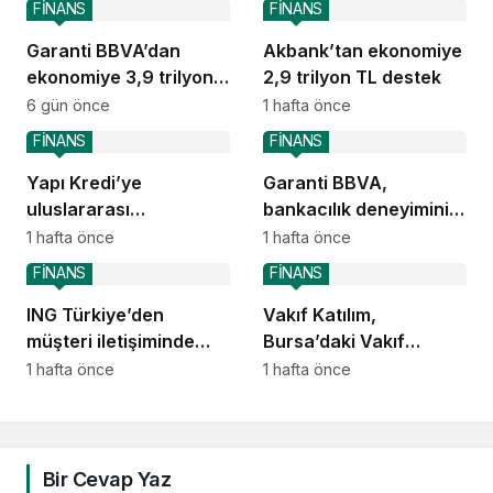
FİNANS
FİNANS
Garanti BBVA’dan
Akbank’tan ekonomiye
ekonomiye 3,9 trilyon
2,9 trilyon TL destek
TL destek
6 gün önce
1 hafta önce
FİNANS
FİNANS
Yapı Kredi’ye
Garanti BBVA,
uluslararası
bankacılık deneyimini
piyasalardan 414
ChatGPT’ye taşıdı
1 hafta önce
1 hafta önce
milyon dolarlık yeni
FİNANS
FİNANS
kaynak
ING Türkiye’den
Vakıf Katılım,
müşteri iletişiminde
Bursa’daki Vakıf
yapay zekâ dönüşümü
Mirasını geleceğe
1 hafta önce
1 hafta önce
taşıyor
Bir Cevap Yaz