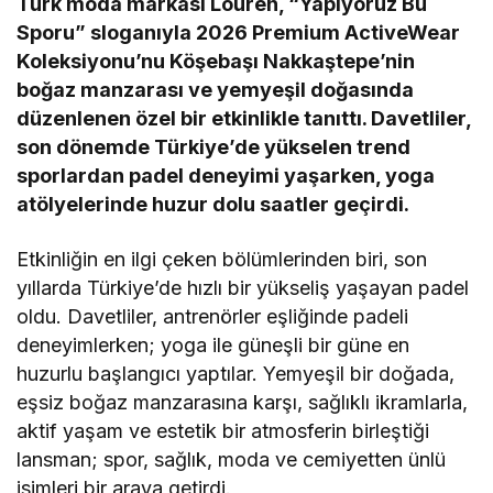
Türk moda markası Louren, “Yapıyoruz Bu
Sporu” sloganıyla 2026 Premium ActiveWear
Koleksiyonu’nu Köşebaşı Nakkaştepe’nin
boğaz manzarası ve yemyeşil doğasında
düzenlenen özel bir etkinlikle tanıttı. Davetliler,
son dönemde Türkiye’de yükselen trend
sporlardan padel deneyimi yaşarken, yoga
atölyelerinde huzur dolu saatler geçirdi.
Etkinliğin en ilgi çeken bölümlerinden biri, son
yıllarda Türkiye’de hızlı bir yükseliş yaşayan padel
oldu. Davetliler, antrenörler eşliğinde padeli
deneyimlerken; yoga ile güneşli bir güne en
huzurlu başlangıcı yaptılar. Yemyeşil bir doğada,
eşsiz boğaz manzarasına karşı, sağlıklı ikramlarla,
aktif yaşam ve estetik bir atmosferin birleştiği
lansman; spor, sağlık, moda ve cemiyetten ünlü
isimleri bir araya getirdi.