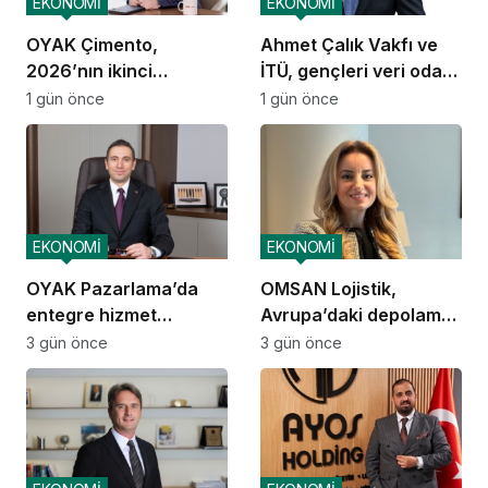
EKONOMİ
EKONOMİ
OYAK Çimento,
Ahmet Çalık Vakfı ve
2026’nın ikinci
İTÜ, gençleri veri odaklı
çeyreğinde olumlu
geleceğe hazırlıyor
1 gün önce
1 gün önce
performansını
sürdürdü
EKONOMİ
EKONOMİ
OYAK Pazarlama’da
OMSAN Lojistik,
entegre hizmet
Avrupa’daki depolama
ekosistemi kuruluyor
ve dağıtım
3 gün önce
3 gün önce
operasyonlarına
başladı