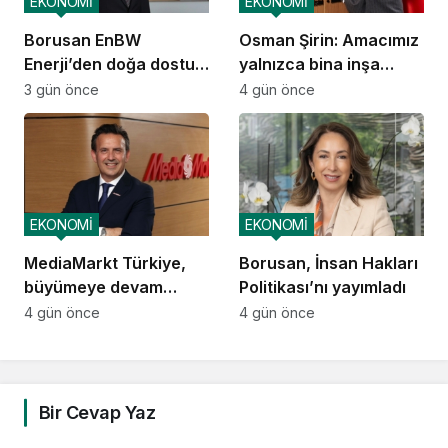
EKONOMİ
EKONOMİ
Borusan EnBW
Osman Şirin: Amacımız
Enerji’den doğa dostu
yalnızca bina inşa
proje
etmek değil,
3 gün önce
4 gün önce
yatırımcısına
kazandıracak yaşam
alanları üretmek
EKONOMİ
EKONOMİ
MediaMarkt Türkiye,
Borusan, İnsan Hakları
büyümeye devam
Politikası’nı yayımladı
ediyor
4 gün önce
4 gün önce
Bir Cevap Yaz