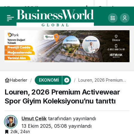
Vizyon 100 ile
0
Paylaş
geleceğin ticaret
ekosistemi kuruluyor
EKONOMİ
Haberler
Louren, 2026 Premium
Activewear Spor Giyim
Louren, 2026 Premium Activewear
Koleksiyonu’nu tanıttı
Spor Giyim Koleksiyonu’nu tanıttı
Umut Çelik
tarafından yayınlandı
13 Ekim 2025, 05:08
yayınlandı
2dk, 24sn