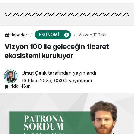
EKONOMİ
Haberler
Vizyon 100 ile
geleceğin ticaret
Vizyon 100 ile geleceğin ticaret
ekosistemi kuruluyor
ekosistemi kuruluyor
Umut Çelik
tarafından yayınlandı
13 Ekim 2025, 05:04
yayınlandı
4dk, 48sn