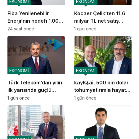
EKONOMİ
EKONOMİ
Fiba Yenilenebilir
Kocaer Çelik’ten 11,6
Enerji’nin hedefi 1.000
milyar TL net satış
MW
geliri
24 saat önce
1 gün önce
EKONOMİ
EKONOMİ
Türk Telekom’dan yılın
kayIQ.ai, 500 bin dolar
ilk yarısında güçlü
tohumyatırımla hayata
performans
geçti
1 gün önce
1 gün önce