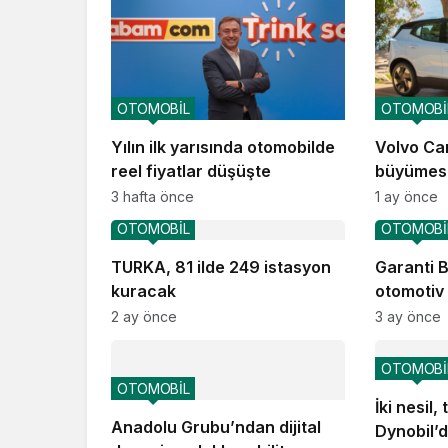
OTOMOBİL
OTOMOBİ
Yılın ilk yarısında otomobilde
Volvo Car
reel fiyatlar düşüşte
büyümesi
3 hafta önce
1 ay önce
OTOMOBİL
OTOMOBİ
TURKA, 81 ilde 249 istasyon
Garanti 
kuracak
otomotiv
güçlü iş b
2 ay önce
3 ay önce
OTOMOBİ
OTOMOBİL
İki nesil,
Anadolu Grubu’ndan dijital
Dynobil’