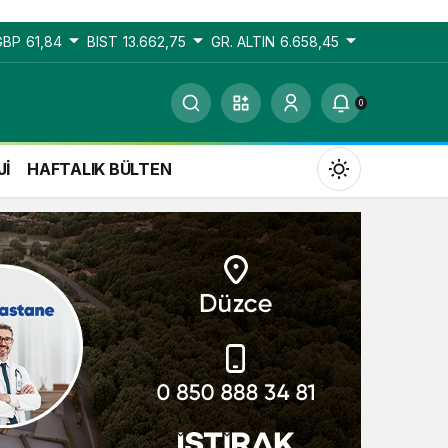
GBP
61,84
BIST
13.662,75
GR. ALTIN
6.658,45
0
Jİ
HAFTALIK BÜLTEN
Gündüz Modu
Gündüz modunu seçin.
Gece Modu
Gece modunu seçin.