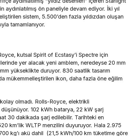
fçe aydınlatılmış “yıldız desenleri” içeren Starlight
n aydınlatılmış ön paneliyle devam ediyor. İki yıl
liştirilen sistem, 5.500’den fazla yıldızdan oluşan
ıyla tamamlanıyor.
oyce, kutsal Spirit of Ecstasy’i Spectre için
llerinde yer alacak yeni amblem, neredeyse 20 mm
mm yükseklikte duruyor. 830 saatlik tasarım
ında mükemmelleştirilen ikon, daha fazla öne eğilim
olay olmadı. Rolls-Royce, elektrikli
 düşünüyor. 102 kWh batarya, 22 kW şarj
t 30 dakikada şarj edilebilir. Tarihteki en
 520 km’lik WLTP menzilini duyuruyor. Hala 2.975
700 kg’ı akü dahil (21,5 kWh/100 km tüketime göre