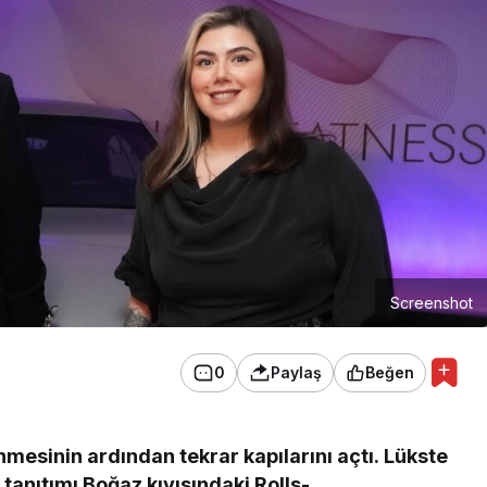
Screenshot
0
Paylaş
Beğen
esinin ardından tekrar kapılarını açtı. Lükste
 tanıtımı Boğaz kıyısındaki Rolls-