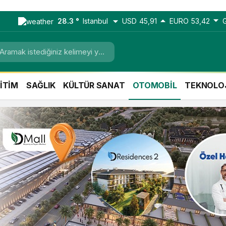
28.3 °
Istanbul
USD
45,91
EURO
53,42
İTİM
SAĞLIK
KÜLTÜR SANAT
OTOMOBİL
TEKNOLO