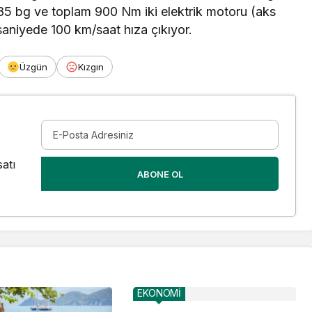
5 bg ve toplam 900 Nm iki elektrik motoru (aks
saniyede 100 km/saat hıza çıkıyor.
Üzgün
Kızgın
atı
ABONE OL
EKONOMİ