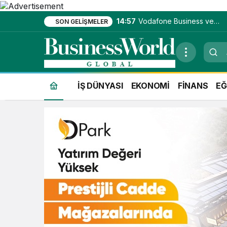
14:57
Vodafone Business ve
SON GELIŞMELER
Migros’tan 5G iş birliği
İŞ DÜNYASI
EKONOMİ
FİNANS
EĞ