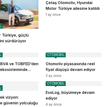
Çetaş Otomotiv, Hyundai
Motor Türkiye ailesine katıldı
1 ay önce
L
 Türkiye, güçlü
ni sürdürüyor
L
OTOMOBİL
BBVA ve TOBFED’den
Otomotiv piyasasında reel
 ekosisteminde
fiyat düşüşü devam ediyor
irliği
3 ay önce
OTOMOBİL
L
EvoLog, büyümeye devam
 tek vizyon:
ediyor
de güvenin yolculuğu
4 ay önce