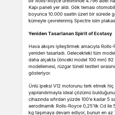
bir Rolls-Royce üretiminde 4.796 adet hafi
Kapı paneli yer aldı. Gök teması otomobili
boyunca 10.000 saatin üzeri bir sürede ge
kümeyle çevrelenmiş Spectre isim plakas
Yeniden Tasarlanan Spirit of Ecstasy
Hava akışını iyileştirmek amacıyla Rolls-R
yeniden tasarladı. Gelecekteki tüm mode
daha alçakta (önceki model 100 mm) 82 
modellemesi, rüzgar tüneli testleri sıras
gösteriyor.
Ünlü ipeksi V12 motorunu terk etmek hiç k
yapılandırmayla ideal çözümü bulduğunu
cihazında sıfırdan yüzde 100’e kadar 5 saa
aerodinamik Rolls-Royce 0,25’lik Cd ile
kg taşımaya devam ediyor, bunun en az 