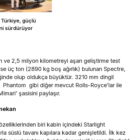
 Türkiye, güçlü
ni sürdürüyor
 ve 2,5 milyon kilometreyi aşan geliştirme test
se üç ton (2890 kg boş ağırlık) bulunan Spectre,
inde olup oldukça büyüktür. 3210 mm dingil
, Phantom gibi diğer mevcut Rolls-Royce’lar ile
mari’ şasisini paylaşır.
 mekan
zelliklerinden biri kabin içindeki Starlight
a süslü tavanı kapılara kadar genişletildi. İlk kez