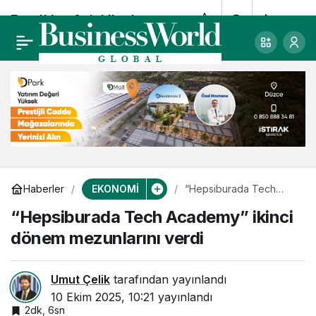
Fuzul’den 2 dakikada
0
Paylaş
1 teslimat
EKONOMİ
Haberler
“Hepsiburada Tech
Academy” ikinci dönem
“Hepsiburada Tech Academy” ikinci
mezunlarını verdi
dönem mezunlarını verdi
Umut Çelik
tarafından yayınlandı
10 Ekim 2025, 10:21
yayınlandı
2dk, 6sn