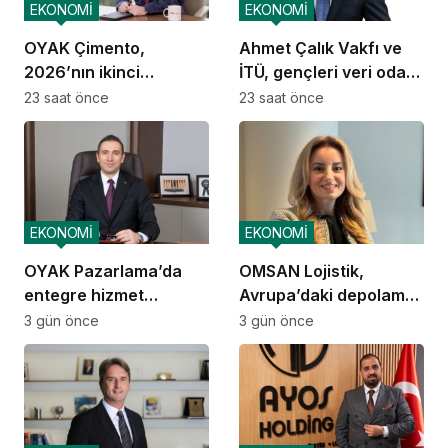
EKONOMİ
EKONOMİ
OYAK Çimento,
Ahmet Çalık Vakfı ve
2026’nın ikinci
İTÜ, gençleri veri odaklı
çeyreğinde olumlu
geleceğe hazırlıyor
23 saat önce
23 saat önce
performansını
sürdürdü
EKONOMİ
EKONOMİ
OYAK Pazarlama’da
OMSAN Lojistik,
entegre hizmet
Avrupa’daki depolama
ekosistemi kuruluyor
ve dağıtım
3 gün önce
3 gün önce
operasyonlarına
başladı