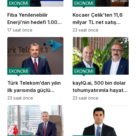
EKONOMİ
EKONOMİ
Fiba Yenilenebilir
Kocaer Çelik’ten 11,6
Enerji’nin hedefi 1.000
milyar TL net satış
MW
geliri
17 saat önce
23 saat önce
EKONOMİ
EKONOMİ
Türk Telekom’dan yılın
kayIQ.ai, 500 bin dolar
ilk yarısında güçlü
tohumyatırımla hayata
performans
geçti
23 saat önce
23 saat önce