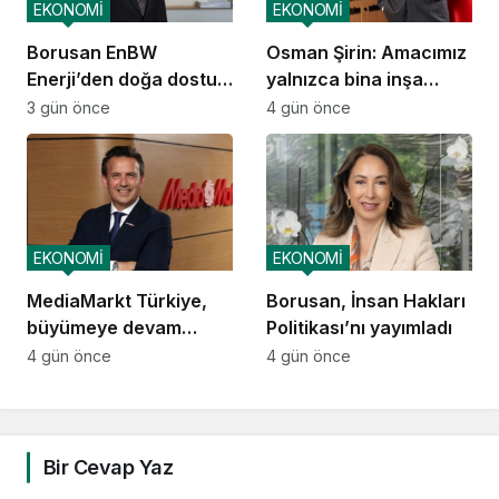
EKONOMİ
EKONOMİ
Borusan EnBW
Osman Şirin: Amacımız
Enerji’den doğa dostu
yalnızca bina inşa
proje
etmek değil,
3 gün önce
4 gün önce
yatırımcısına
kazandıracak yaşam
alanları üretmek
EKONOMİ
EKONOMİ
MediaMarkt Türkiye,
Borusan, İnsan Hakları
büyümeye devam
Politikası’nı yayımladı
ediyor
4 gün önce
4 gün önce
Bir Cevap Yaz