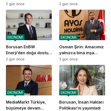
ekosistemi kuruluyor
ve dağıtım
2 gün önce
2 gün önce
operasyonlarına
başladı
EKONOMİ
EKONOMİ
Borusan EnBW
Osman Şirin: Amacımız
Enerji’den doğa dostu
yalnızca bina inşa
proje
etmek değil,
2 gün önce
3 gün önce
yatırımcısına
kazandıracak yaşam
alanları üretmek
EKONOMİ
EKONOMİ
MediaMarkt Türkiye,
Borusan, İnsan Hakları
büyümeye devam
Politikası’nı yayımladı