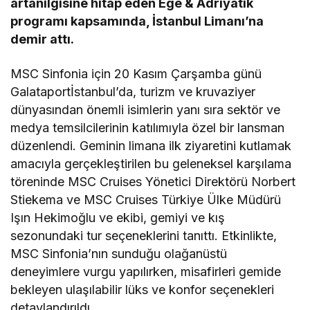
artan
ilgisi
ne
hitap ede
n
Ege & Adriyatik
programı
kapsamında
, İstanbul Limanı’na
demir attı.
MSC
Sinfonia
için
20 Kasım Çarşamba günü
Galataport
İstanbul’d
a
,
turizm ve kruvaziyer
dünyasından önemli isimlerin yanı sıra sektör ve
medya temsilcilerinin katılımıyla özel bir lansman
düzenlendi. G
em
inin
limana ilk ziyaretini kutlamak
amacıyla
gerçekleştirilen
bu
geleneksel
karşılama
töreni
nde
MSC
Cruises
Yönetici Direktörü Norbert
Stiekema
ve MSC
Cruises
Türkiye
Ülke Müdürü
Işın Hekimoğlu ve ekibi
,
gemiyi
ve
kış
sezonunda
ki
tur seçeneklerini tanıttı. Etkinlikte,
MSC
Sinfonia
’
nın
sunduğu olağanüstü
deneyimlere vurgu
yapılırken, misafirleri gemide
bekleyen
ulaşılabilir
lüks ve konfor seçenekleri
detaylandırıldı.