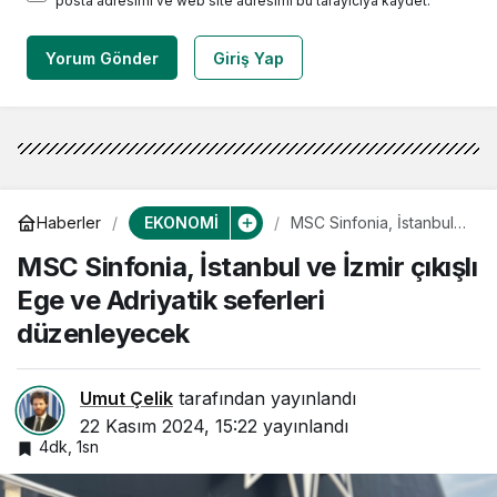
posta adresimi ve web site adresimi bu tarayıcıya kaydet.
Yorum Gönder
Giriş Yap
EKONOMİ
Haberler
MSC Sinfonia, İstanbul
ve İzmir çıkışlı Ege ve
MSC Sinfonia, İstanbul ve İzmir çıkışlı
Adriyatik seferleri
düzenleyecek
Ege ve Adriyatik seferleri
düzenleyecek
Umut Çelik
tarafından yayınlandı
22 Kasım 2024, 15:22
yayınlandı
4dk, 1sn