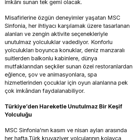
imkânı
sunan tek gemi olacak.
Misafirlerine özgün deneyimler yaşatan MSC
Sinfonia
,
her ihtiyacı karşılamak üzere tasarlanan
alanları ve zengin aktivite seçenekleriyle
unutulmaz yolculuklar vadediyor. Konforlu
yolculukları boyunca konuklar, deniz manzaralı
suitlerden
balkonlu kabinlere, dünya
mutfaklarından seçkiler sunan özel restoranlardan
eğlence, şov ve animasyonlara, spa
hizmetlerinden çocuklar için oyun alanlarına pek
çok imkândan faydalanabiliyor.
Türkiye’den Hareketle
Unutulmaz
Bir
Keşif
Yolculuğu
MSC
Sinfonia’nın
kasım ve nisan ayları arasında
her hafta,
Türk
kruvaziyer yolcularının
kolayca