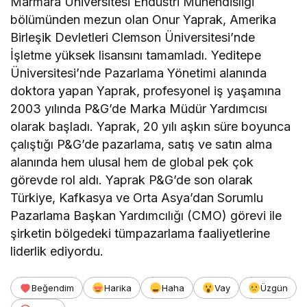
Marmara Üniversitesi Endüstri Mühendisliği
bölümünden mezun olan Onur
Yaprak, Amerika
Birleşik Devletleri
Clemson
Üniversitesi’nde
İ
şletme yüksek lisansını tamamladı.
Y
editepe
Üniversitesi’nde Pazarlama Yönetimi alanında
d
oktora
y
apan Yaprak, profesyonel iş yaşamına
2003 yılında
P&G’de
Marka Müdür Yardımcısı
olarak başladı.
Yaprak, 2
0
yıl
ı aşkın süre bo
yunca
çalıştığı
P&G’de
pazarlama
, satış ve satın alma
alanında hem ulusal hem de global
pek çok
görevd
e rol aldı. Yaprak
P&G’de
son olarak
Türkiye, Kafkasya ve Orta Asya’dan
S
orumlu
Pazarlama
Başkan Yardımcılığı (CMO) görevi
ile
şirketin bölgedeki
tüm
pazarlama faaliyetlerine
liderlik ediyordu.
Beğendim
Harika
Haha
Vay
Üzgün