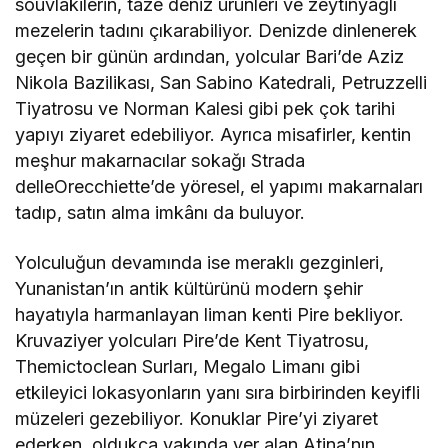
souvlakilerin
, taze deniz ürünleri ve zeytinyağlı
mezelerin tadını çıkarabiliyor. Denizde dinlenerek
geçen bir günün ardından, yolcular
Bari’de Aziz
Nikola Bazilikası, San
Sabino
Katedrali,
Petruzzelli
Tiyatrosu ve Norman Kalesi gibi pek çok tarihi
yapıyı
ziyaret edebiliyor. Ayrıca misafirler,
kentin
meşhur makarnacılar sokağı
Strada
delle
Orecchiette
’
de
yöresel, el yapımı
makarnaları
tadıp, satın alma
imkânı
da buluyor.
Yolculuğun devamında ise meraklı gezginleri,
Yunanistan’ın antik
kültürü
nü
modern şehir
hayatıyla harmanlayan liman kenti Pire bekliyor
.
Kruvaziyer yolcuları Pire’de Kent Tiyatrosu,
Themictoclean
Surları,
Megalo
Limanı gibi
etkileyici lokasyonların yanı sıra b
irbirinden keyifli
müzeler
i gezebiliyor.
K
onuklar Pire’yi ziyaret
ederken, oldukça yakında yer alan Atina’nın