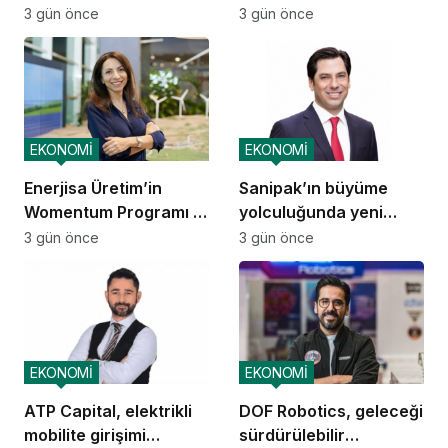
ediyor
3 gün önce
3 gün önce
EKONOMİ
EKONOMİ
Enerjisa Üretim’in
Sanipak’ın büyüme
Womentum Programı 5
yolculuğunda yeni
yılda yaklaşık 11 bin
dönem
3 gün önce
3 gün önce
genç kadına ulaştı
EKONOMİ
EKONOMİ
ATP Capital, elektrikli
DOF Robotics, geleceği
mobilite girişimi
sürdürülebilir