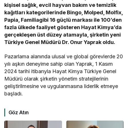
kişisel sağlık, evcil hayvan bakım ve temizlik
kağıtları kategorilerinde Bingo,
Molped
,
Molfix
,
Papia
,
Familia
gibi
16 güçlü markası ile
100’den
fazla ülkede faaliyet gösteren
Hayat
Kimya’da
gerçekleşen
üst düzey
atamayla, şirketin yeni
Türkiye Genel Müdürü
Dr.
O
nur
Yaprak
oldu.
Pazarlama alanınd
a
ulusal ve global görevlerde 2
0
yılı aşkın deneyime sahip olan Yaprak, 1 Kasım
2024 tarihi itibarıyla Hayat
Kimya
Türkiye Genel
Müdürü olarak şirketin yönetim stratejilerinin
geliştirilmesine ve uygulanmasına
liderlik etmeye
başladı.
Göz Atın