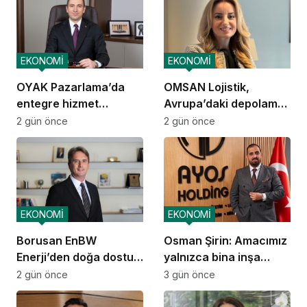
EKONOMİ
EKONOMİ
OYAK Pazarlama’da
OMSAN Lojistik,
entegre hizmet
Avrupa’daki depolama
ekosistemi kuruluyor
ve dağıtım
2 gün önce
2 gün önce
operasyonlarına
başladı
EKONOMİ
EKONOMİ
Borusan EnBW
Osman Şirin: Amacımız
Enerji’den doğa dostu
yalnızca bina inşa
proje
etmek değil,
2 gün önce
3 gün önce
yatırımcısına
kazandıracak yaşam