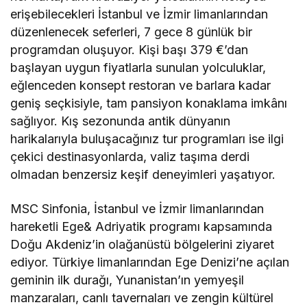
erişebilecekleri İstanbul ve İzmir limanlarından
düzenlenecek
seferleri
, 7
gece
8
günlük
bir
programdan oluşuyor.
Kişi başı 3
7
9 €’dan
başlayan uygun fiyatlarla sunulan
yolculuklar,
eğlenceden
konsept restoran ve
barlara kadar
geniş seçkisiyle
,
tam pansiyon konakla
ma
imkânı
sağlıyor.
Kış sezonunda antik dünyanın
harikalarıyla buluşacağınız tur programları ise ilgi
çekici destinasyonlarda, valiz taşıma derdi
olmadan
benzersiz keşif deneyim
leri
yaşatıyor.
MSC
Sinfonia
,
İstanbul ve İzmir limanlarından
hareketli
Ege
&
Adriyatik
programı kapsamında
Doğu
Akdeniz
’
in olağanüstü bölgelerini ziyaret
ediyor.
Türkiye limanlarından
Ege Denizi’ne açıla
n
geminin
ilk durağı
,
Yunanistan’ın
yemyeşil
manzaraları, canlı tavernaları ve zengin kültürel