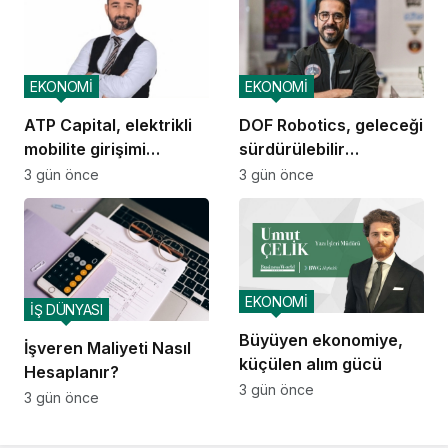
EKONOMİ
EKONOMİ
ATP Capital, elektrikli
DOF Robotics, geleceği
mobilite girişimi
sürdürülebilir
Voltivo’yu kuruyor
teknolojiyle tasarlıyor
3 gün önce
3 gün önce
EKONOMİ
İŞ DÜNYASI
Büyüyen ekonomiye,
İşveren Maliyeti Nasıl
küçülen alım gücü
Hesaplanır?
3 gün önce
3 gün önce