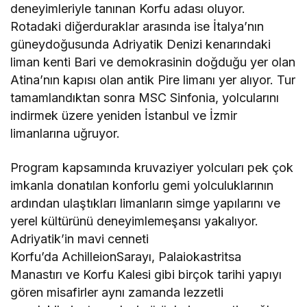
deneyimleriyle tanınan
Korfu adası
oluyor.
Rotadaki
diğer
duraklar
arasında
ise İtalya’nın
güneydoğusunda Adriyatik Denizi kenarındaki
liman kenti Bari ve demokrasinin doğduğu yer olan
Atina
’
nın kapısı olan antik Pire limanı
yer alıyor.
Tur
tamamlandıktan sonra MSC
Sinfonia
, yolcularını
indirmek üzere yeniden İstanbul ve İzmir
limanlarına uğruyor.
Program kapsamında k
ruvaziyer yolcuları pek çok
imkanla donatılan konforlu gemi yolculuklarının
ardından ulaştıkları limanların simge yapılarını ve
yerel kültürünü deneyimle
me
şansı yakalıyor.
Adriyatik’in mavi cenneti
Korfu’da
Achilleion
Sarayı,
Palaiokastritsa
Manastırı ve Korfu Kalesi gibi birçok tarihi yapıyı
gören misafirler aynı zamanda lezzetli