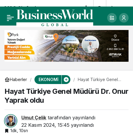
MSC Sinfonia,
0
Paylaş
İstanbul ve İzmir
çıkışlı Ege ve
Adriyatik seferleri
düzenleyecek
EKONOMİ
Haberler
Hayat Türkiye Genel
Müdürü Dr. Onur Yaprak
Hayat Türkiye Genel Müdürü Dr. Onur
oldu
Yaprak oldu
Umut Çelik
tarafından yayınlandı
22 Kasım 2024, 15:45
yayınlandı
1dk, 10sn