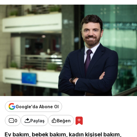
Google'da Abone Ol
0
Paylaş
Beğen
E
v bakım, bebek bakım, kadın kişisel bakım,