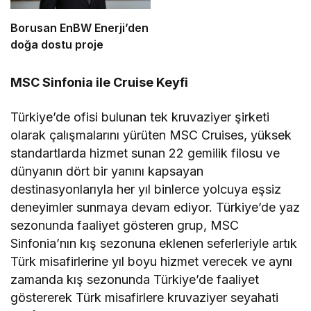
Borusan EnBW Enerji’den
doğa dostu proje
MSC
Sinfonia
ile
Cruise
Keyfi
Türkiye’de ofisi bulunan tek
kruva
zi
yer
şirket
i
olarak çalışmalarını yürüten MSC
Cruises
, yüksek
standartlarda hizmet sunan 2
2
gemilik filosu ve
dünyanın dört bir yanını kapsayan
destinasyonlarıyla her yıl binlerce yolcuya eşsiz
deneyimler sunmaya devam ediyor. Türkiye’de yaz
sezonunda
faaliyet gösteren
grup, MSC
Sinfonia’nın
kış sezonu
na eklenen
seferleriyle artık
Türk misafirlerine
yıl boyu
hizmet
verecek
ve a
ynı
zamanda
kış sezonunda
Türkiye’de faaliyet
göstererek Türk misafirlere kruvaziyer seyahati