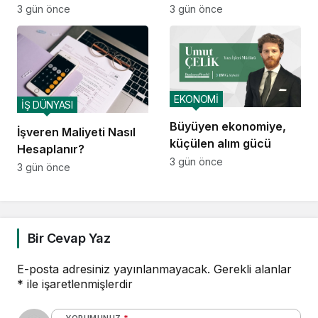
Voltivo’yu kuruyor
teknolojiyle tasarlıyor
3 gün önce
3 gün önce
EKONOMİ
İŞ DÜNYASI
Büyüyen ekonomiye,
İşveren Maliyeti Nasıl
küçülen alım gücü
Hesaplanır?
3 gün önce
3 gün önce
Bir Cevap Yaz
E-posta adresiniz yayınlanmayacak.
Gerekli alanlar
*
ile işaretlenmişlerdir