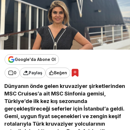
Google'da Abone Ol
0
Paylaş
Beğen
Dünyanın önde gelen
kruvaziyer şirket
lerinden
MSC
Cruises’a
ait
MSC
Sinfonia
gemisi
,
Türkiye’de ilk kez kış sezonunda
gerçekleştireceği
seferler için
İstanbul’a geldi
.
Gemi, u
ygun fiyat seçenekleri
ve zengin keşif
rotalarıyla
Türk kruvaziyer yolcularının