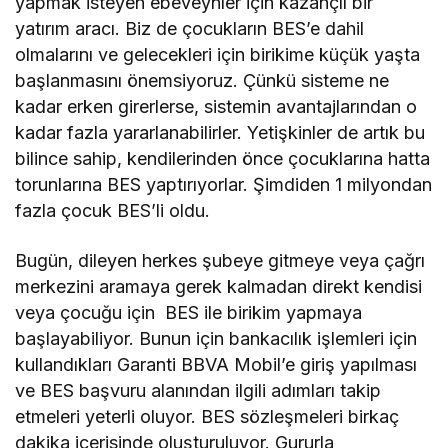
yapmak isteyen ebeveynler için kazançlı bir
yatırım aracı. Biz de çocukların BES’e dahil
olmalarını ve gelecekleri için birikime küçük yaşta
başlanmasını önemsiyoruz. Çünkü sisteme ne
kadar erken girerlerse, sistemin avantajlarından o
kadar fazla yararlanabilirler. Yetişkinler de artık bu
bilince sahip, kendilerinden önce çocuklarına hatta
torunlarına BES yaptırıyorlar. Şimdiden 1 milyondan
fazla çocuk BES’li oldu.
Bugün, dileyen herkes şubeye gitmeye veya çağrı
merkezini aramaya gerek kalmadan direkt kendisi
veya çocuğu için BES ile birikim yapmaya
başlayabiliyor. Bunun için bankacılık işlemleri için
kullandıkları Garanti BBVA Mobil’e giriş yapılması
ve BES başvuru alanından ilgili adımları takip
etmeleri yeterli oluyor. BES sözleşmeleri birkaç
dakika içerisinde oluşturuluyor. Gururla