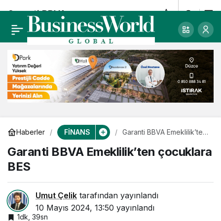
Garanti BBVA
0
Emeklilik’ten
çocuklara BES
FİNANS
Haberler
Garanti BBVA Emeklilik’ten
çocuklara BES
Garanti BBVA Emeklilik’ten çocuklara
BES
Umut Çelik
tarafından yayınlandı
10 Mayıs 2024, 13:50
yayınlandı
1dk, 39sn