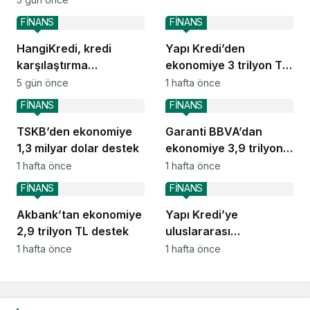
FİNANS
FİNANS
HangiKredi, kredi
Yapı Kredi’den
karşılaştırma
ekonomiye 3 trilyon TL
deneyimini ChatGPT’ye
destek
5 gün önce
1 hafta önce
taşıdı
FİNANS
FİNANS
TSKB’den ekonomiye
Garanti BBVA’dan
1,3 milyar dolar destek
ekonomiye 3,9 trilyon
TL destek
1 hafta önce
1 hafta önce
FİNANS
FİNANS
Akbank’tan ekonomiye
Yapı Kredi’ye
2,9 trilyon TL destek
uluslararası
piyasalardan 414
1 hafta önce
1 hafta önce
milyon dolarlık yeni
kaynak