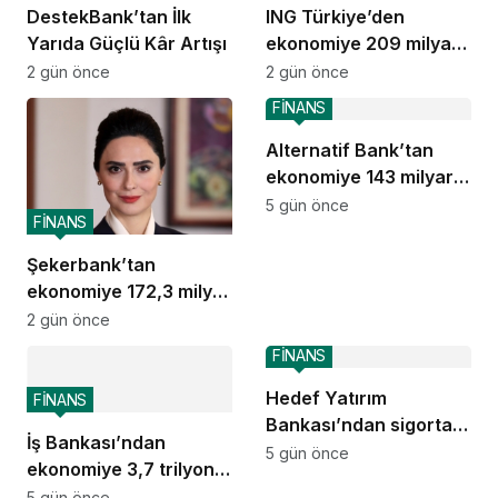
DestekBank’tan İlk
ING Türkiye’den
Yarıda Güçlü Kâr Artışı
ekonomiye 209 milyar
TL destek
2 gün önce
2 gün önce
FİNANS
Alternatif Bank’tan
ekonomiye 143 milyar
TL destek
5 gün önce
FİNANS
Şekerbank’tan
ekonomiye 172,3 milyar
TL destek
2 gün önce
FİNANS
Hedef Yatırım
FİNANS
Bankası’ndan sigorta
İş Bankası’ndan
ve emeklilik alanında
5 gün önce
ekonomiye 3,7 trilyon
stratejik iş birliği
TL destek
5 gün önce