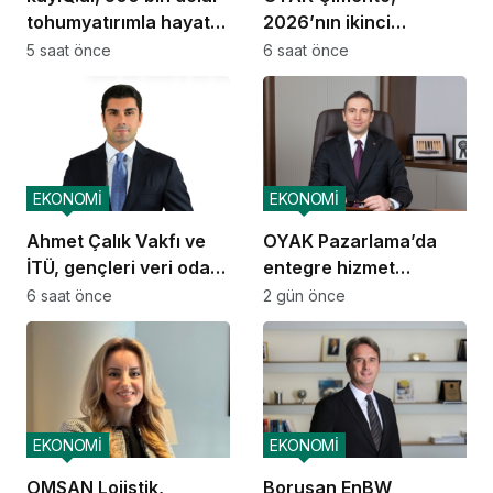
tohumyatırımla hayata
2026’nın ikinci
geçti
çeyreğinde olumlu
5 saat önce
6 saat önce
performansını
sürdürdü
EKONOMİ
EKONOMİ
Ahmet Çalık Vakfı ve
OYAK Pazarlama’da
İTÜ, gençleri veri odaklı
entegre hizmet
geleceğe hazırlıyor
ekosistemi kuruluyor
6 saat önce
2 gün önce
EKONOMİ
EKONOMİ
OMSAN Lojistik,
Borusan EnBW