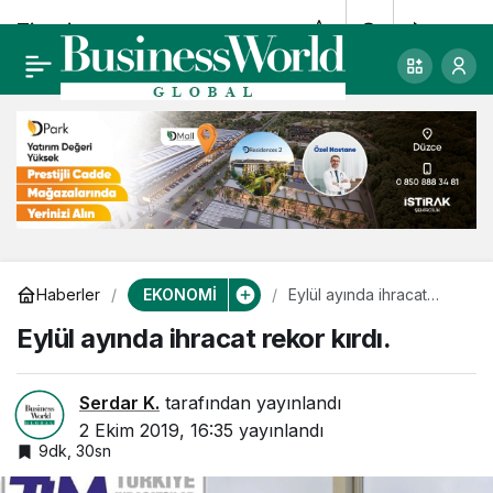
Ticari
0
Paylaş
Gayrimenkullerin Son
Durumu GYODER
Çözüm Platformu’nda
konuşuldu.
EKONOMİ
Haberler
Eylül ayında ihracat
rekor kırdı.
Eylül ayında ihracat rekor kırdı.
Serdar K.
tarafından yayınlandı
2 Ekim 2019, 16:35
yayınlandı
9dk, 30sn