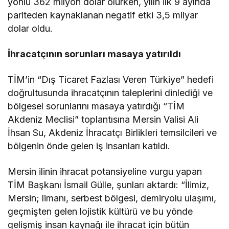
yönlü 362 milyon dolar olurken, yılın ilk 9 ayında
pariteden kaynaklanan negatif etki 3,5 milyar
dolar oldu.
İhracatçının sorunları masaya yatırıldı
TİM’in “Dış Ticaret Fazlası Veren Türkiye” hedefi
doğrultusunda ihracatçının taleplerini dinlediği ve
bölgesel sorunlarını masaya yatırdığı “TİM
Akdeniz Meclisi” toplantısına Mersin Valisi Ali
İhsan Su, Akdeniz İhracatçı Birlikleri temsilcileri ve
bölgenin önde gelen iş insanları katıldı.
Mersin ilinin ihracat potansiyeline vurgu yapan
TİM Başkanı İsmail Gülle, şunları aktardı: “İlimiz,
Mersin; limanı, serbest bölgesi, demiryolu ulaşımı,
geçmişten gelen lojistik kültürü ve bu yönde
gelişmiş insan kaynağı ile ihracat için bütün