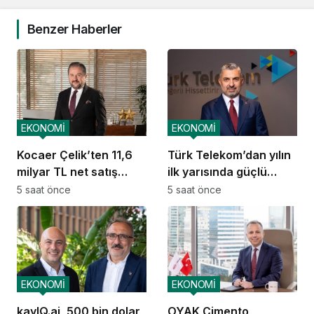
Benzer Haberler
EKONOMİ
EKONOMİ
Kocaer Çelik’ten 11,6
Türk Telekom’dan yılın
milyar TL net satış
ilk yarısında güçlü
geliri
performans
5 saat önce
5 saat önce
EKONOMİ
EKONOMİ
kayIQ.ai, 500 bin dolar
OYAK Çimento,