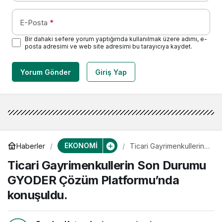
E-Posta
*
Bir dahaki sefere yorum yaptığımda kullanılmak üzere adımı, e-
posta adresimi ve web site adresimi bu tarayıcıya kaydet.
Yorum Gönder
Giriş Yap
EKONOMİ
Haberler
Ticari Gayrimenkullerin
Son Durumu GYODER
Ticari Gayrimenkullerin Son Durumu
Çözüm Platformu’nda
konuşuldu.
GYODER Çözüm Platformu’nda
konuşuldu.