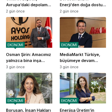
Avrupa’daki depolama
Enerji’den doğa dostu
ve dağıtım
proje
2 gün önce
2 gün önce
operasyonlarına
başladı
EKONOMİ
EKONOMİ
Osman Şirin: Amacımız
MediaMarkt Türkiye,
yalnızca bina inşa
büyümeye devam
etmek değil,
ediyor
3 gün önce
3 gün önce
yatırımcısına
kazandıracak yaşam
alanları üretmek
EKONOMİ
EKONOMİ
Borusan, İnsan Hakları
Enerjisa Üretim’in