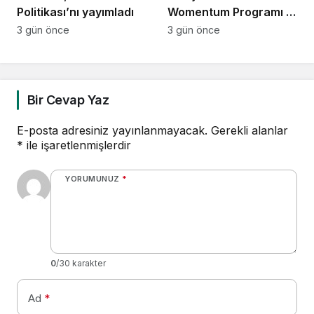
Politikası’nı yayımladı
Womentum Programı 5
yılda yaklaşık 11 bin
3 gün önce
3 gün önce
genç kadına ulaştı
Bir Cevap Yaz
E-posta adresiniz yayınlanmayacak.
Gerekli alanlar
*
ile işaretlenmişlerdir
YORUMUNUZ
*
0
/30 karakter
Ad
*