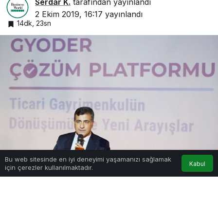
Serdar K.
tarafından yayınlandı
2 Ekim 2019, 16:17
yayınlandı
14dk, 23sn
0
Bu web sitesinde en iyi deneyimi yaşamanızı sağlamak
Kabul
için çerezler kullanılmaktadır.
Anasayfa
Akış
Hesabım
Bildirimler
Google'da Abone Ol