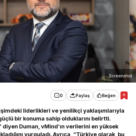
Screenshot
0
Paylaş
Beğen
imdeki liderlikleri ve yenilikçi yaklaşımlarıyla
çlü bir konuma sahip olduklarını belirtti.
” diyen Duman, vMind’ın verilerini en yüksek
kladığını vurguladı. Ayrıca, “Türkiye olarak, bu