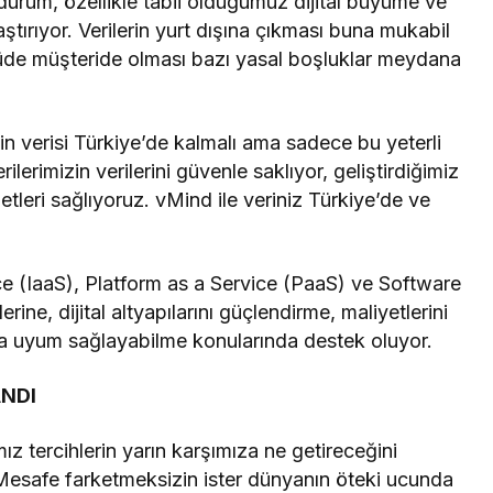
 durum, özellikle tabii olduğumuz dijital büyüme ve
tırıyor. Verilerin yurt dışına çıkması buna mukabil
üde müşteride olması bazı yasal boşluklar meydana
 verisi Türkiye’de kalmalı ama sadece bu yeterli
rilerimizin verilerini güvenle saklıyor, geliştirdiğimiz
etleri sağlıyoruz. vMind ile veriniz Türkiye’de ve
e (IaaS), Platform as a Service (PaaS) ve Software
ine, dijital altyapılarını güçlendirme, maliyetlerini
zla uyum sağlayabilme konularında destek oluyor.
ANDI
mız tercihlerin yarın karşımıza ne getireceğini
Mesafe farketmeksizin ister dünyanın öteki ucunda