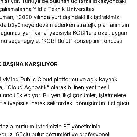
nlatıyor. Türkiye’de bulunan üç farklı lokasyondaki
çalışmalarına Yıldız Teknik Üniversitesi
man, “2020 yılında yurt dışındaki ilk iştirakimizi
a da büyümeye devam ederken stratejik planlarımızın
duğumuz yeni kanal yapısıyla KOBİ’lere özel, uygun
atformu seçeneğiyle, ‘KOBİ Bulut’ konseptinin öncüsü
K BAŞINA KARŞILIYOR
i vMind Public Cloud platformu ve açık kaynak
 “Cloud Agnostik” olarak bilinen yeni nesil
 öncülük ediyor. Bu yenilikçi çözümler, işletmelere
ut altyapısı sunarak sektördeki dönüşümün itici gücü
azla mutlu müşterimizle BT yönetiminin
züyoruz. Güçlü bulut çözümleri ve profesyonel