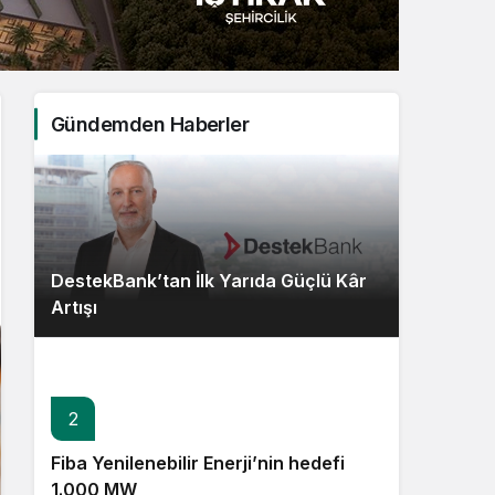
Sistem Modu
Sistem modunu seçin.
Gündemden Haberler
DestekBank’tan İlk Yarıda Güçlü Kâr
Artışı
2
3
Fiba Yenilenebilir Enerji’nin hedefi
Kocaer Çelik’ten 11,6 milyar TL net
1.000 MW