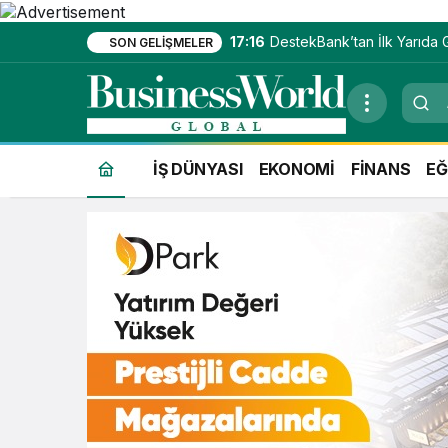
17:16
DestekBank’tan İlk Yarıda 
SON GELIŞMELER
Kâr Artışı
İŞ DÜNYASI
EKONOMİ
FİNANS
EĞ