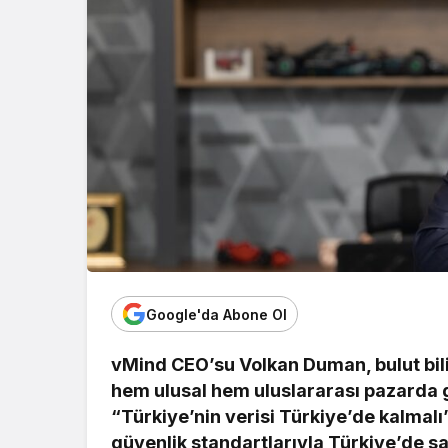
Google'da Abone Ol
vMind CEO’su Volkan Duman, bulut biliş
hem ulusal hem uluslararası pazarda gü
“Türkiye’nin verisi Türkiye’de kalmalı
güvenlik standartlarıyla Türkiye’de sa