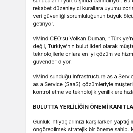
sunucularını yurt dışında barındırıyor. Bu
rekabet düzenleyici kurallara uyumu zorlaş
veri güvenliği sorumluluğunun büyük ölç
getiriyor.
vMind CEO’su Volkan Duman, “Türkiye’nin
değil, Türkiye’nin bulut lideri olarak müşte
teknolojilerle onlara en iyi çözüm ve hizm
güvende” diyor.
vMind sunduğu Infrastructure as a Servic
as a Service (SaaS) çözümleriyle müşteriler
kontrol etme ve teknolojik yeniliklere hı
BULUTTA YERLİLİĞİN ÖNEMİ KANITL
Günlük ihtiyaçlarımızı karşılarken yaptığı
öngörebilmek stratejik bir öneme sahip. 