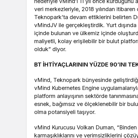
hedefiyle vMind’ı 11 yıl önce kurduğunu a
veri merkezleriyle, 2018 yılından itibaren 
Teknopark’ta devam ettiklerini belirten Du
vMindJV ile gerçekleştirdik. Yurt dışınd
içinde bulunan ve ülkemiz içinde oluştur
maliyetli, kolay erişilebilir bir bulut pl
olduk” diyor.
BT İHTİYAÇLARININ YÜZDE 90’INI TE
vMind, Teknopark bünyesinde geliştirdiğ
vMind Kubernetes Engine uygulamalarıyla,
platform anlayışının sektörde tanınmasına
esnek, bağımsız ve ölçeklenebilir bir bul
olma potansiyeli taşıyor.
vMind Kurucusu Volkan Duman, “Binden f
karmaşıklıklarını ve verimsizliklerini çö