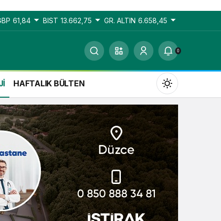
GBP
61,84
BIST
13.662,75
GR. ALTIN
6.658,45
0
Jİ
HAFTALIK BÜLTEN
Gündüz Modu
Gündüz modunu seçin.
Gece Modu
Gece modunu seçin.