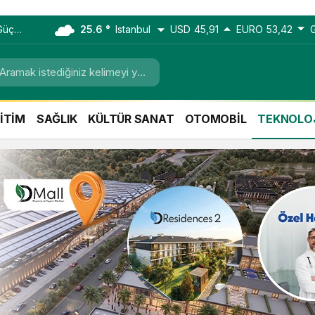
Güçlü
25.6 °
Istanbul
USD
45,91
EURO
53,42
İTİM
SAĞLIK
KÜLTÜR SANAT
OTOMOBİL
TEKNOLO