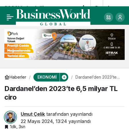
SASA’da bedelli
0
Paylaş
sermaye artırımı
primli fiyattan
yapılacak
EKONOMİ
Haberler
Dardanel’den 2023’te
6,5 milyar TL ciro
Dardanel’den 2023’te 6,5 milyar TL
ciro
Umut Çelik
tarafından yayınlandı
22 Mayıs 2024, 13:24
yayınlandı
1dk, 3sn