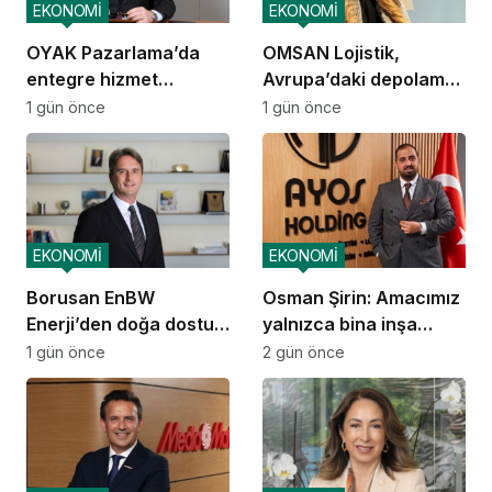
EKONOMİ
EKONOMİ
OYAK Pazarlama’da
OMSAN Lojistik,
entegre hizmet
Avrupa’daki depolama
ekosistemi kuruluyor
ve dağıtım
1 gün önce
1 gün önce
operasyonlarına
başladı
EKONOMİ
EKONOMİ
Borusan EnBW
Osman Şirin: Amacımız
Enerji’den doğa dostu
yalnızca bina inşa
proje
etmek değil,
1 gün önce
2 gün önce
yatırımcısına
kazandıracak yaşam
alanları üretmek