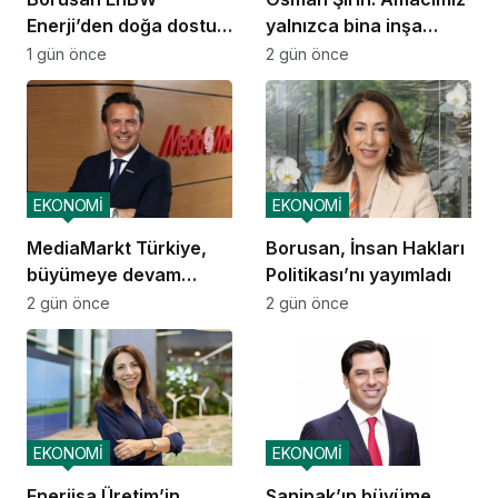
Enerji’den doğa dostu
yalnızca bina inşa
proje
etmek değil,
1 gün önce
2 gün önce
yatırımcısına
kazandıracak yaşam
alanları üretmek
EKONOMİ
EKONOMİ
MediaMarkt Türkiye,
Borusan, İnsan Hakları
büyümeye devam
Politikası’nı yayımladı
ediyor
2 gün önce
2 gün önce
EKONOMİ
EKONOMİ
Enerjisa Üretim’in
Sanipak’ın büyüme