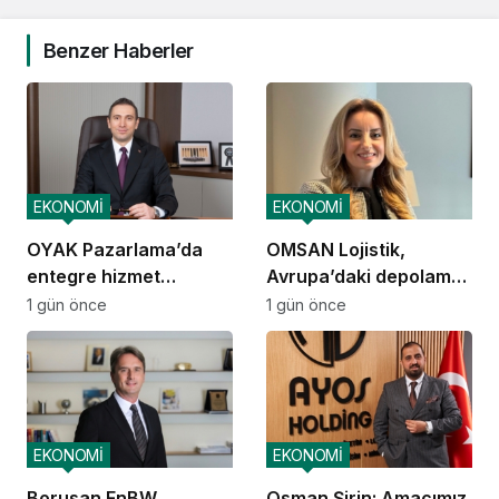
Benzer Haberler
EKONOMİ
EKONOMİ
OYAK Pazarlama’da
OMSAN Lojistik,
entegre hizmet
Avrupa’daki depolama
ekosistemi kuruluyor
ve dağıtım
1 gün önce
1 gün önce
operasyonlarına
başladı
EKONOMİ
EKONOMİ
Borusan EnBW
Osman Şirin: Amacımız