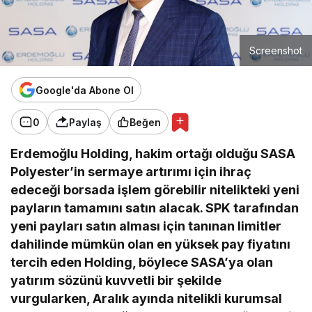
Screenshot
Google'da Abone Ol
0
Paylaş
Beğen
Erdemoğlu Holding, hakim ortağı olduğu SASA
Polyester’in sermaye artırımı için ihraç
edeceği borsada işlem görebilir nitelikteki yeni
payların tamamını satın alacak. SPK tarafından
yeni payları satın alması için tanınan limitler
dahilinde mümkün olan en yüksek pay fiyatını
tercih eden Holding, böylece SASA’ya olan
yatırım sözünü kuvvetli bir şekilde
vurgularken, Aralık ayında nitelikli kurumsal