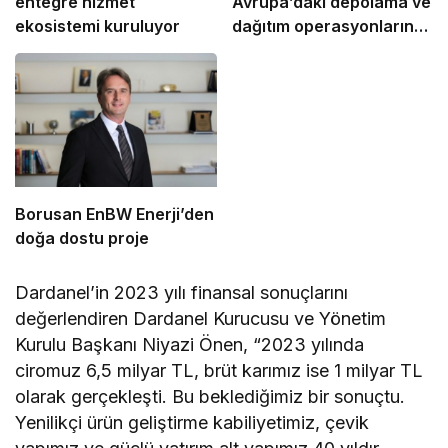
entegre hizmet
Avrupa’daki depolama ve
ekosistemi kuruluyor
dağıtım operasyonlarına
başladı
Borusan EnBW Enerji’den
doğa dostu proje
Dardanel’in 2023 yılı finansal sonuçlarını
değerlendiren Dardanel Kurucusu ve Yönetim
Kurulu Başkanı Niyazi Önen, “2023 yılında
ciromuz 6,5 milyar TL, brüt karımız ise 1 milyar TL
olarak gerçekleşti. Bu beklediğimiz bir sonuçtu.
Yenilikçi ürün geliştirme kabiliyetimiz, çevik