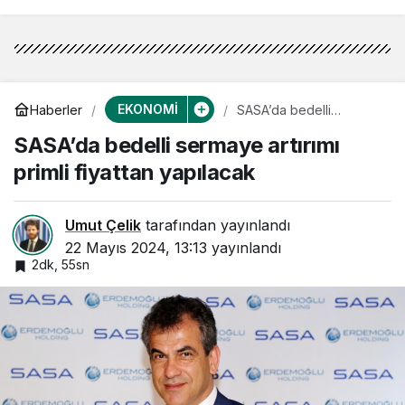
EKONOMİ
Haberler
SASA’da bedelli
sermaye artırımı primli
SASA’da bedelli sermaye artırımı
fiyattan yapılacak
primli fiyattan yapılacak
Umut Çelik
tarafından yayınlandı
22 Mayıs 2024, 13:13
yayınlandı
2dk, 55sn