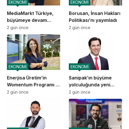
EKONOMİ
EKONOMİ
MediaMarkt Türkiye,
Borusan, İnsan Hakları
büyümeye devam
Politikası’nı yayımladı
ediyor
2 gün önce
2 gün önce
EKONOMİ
EKONOMİ
Enerjisa Üretim’in
Sanipak’ın büyüme
Womentum Programı 5
yolculuğunda yeni
yılda yaklaşık 11 bin
dönem
2 gün önce
2 gün önce
genç kadına ulaştı