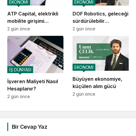
EKONOMİ
EKONOMİ
ATP Capital, elektrikli
DOF Robotics, geleceği
mobilite girişimi
sürdürülebilir
Voltivo’yu kuruyor
teknolojiyle tasarlıyor
2 gün önce
2 gün önce
EKONOMİ
İŞ DÜNYASI
Büyüyen ekonomiye,
İşveren Maliyeti Nasıl
küçülen alım gücü
Hesaplanır?
2 gün önce
2 gün önce
Bir Cevap Yaz