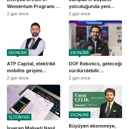
Womentum Programı 5
yolculuğunda yeni
yılda yaklaşık 11 bin
dönem
2 gün önce
2 gün önce
genç kadına ulaştı
EKONOMİ
EKONOMİ
ATP Capital, elektrikli
DOF Robotics, geleceği
mobilite girişimi
sürdürülebilir
Voltivo’yu kuruyor
teknolojiyle tasarlıyor
2 gün önce
2 gün önce
EKONOMİ
İŞ DÜNYASI
Büyüyen ekonomiye,
İşveren Maliyeti Nasıl