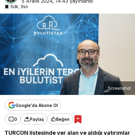
5 Aralık 2024, 14:43
yayınlandı
6dk, 9sn
Screenshot
Google'da Abone Ol
0
Paylaş
Beğen
TURCON listesinde yer alan ve aldığı yatırımlar