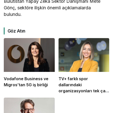
Bulutistan Yapay Zekâ Sektör Danışmanı Mete
Gönç, sektöre ilişkin önemli açıklamalarda
bulundu.
Göz Atın
Vodafone Business ve
TV+ farklı spor
Migros’tan 5G iş birliği
dallarındaki
organizasyonları tek çatı
altında buluşturuyor