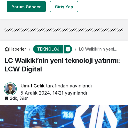
Yorum Gönder
Giriş Yap
TEKNOLOJİ
Haberler
LC Waikiki’nin yeni
teknoloji yatırımı: LCW
LC Waikiki’nin yeni teknoloji yatırımı:
Digital
LCW Digital
Umut Çelik
tarafından yayınlandı
5 Aralık 2024, 14:21
yayınlandı
2dk, 39sn