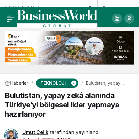
LC Waikiki’nin yeni
0
Paylaş
teknoloji yatırımı:
LCW Digital
TEKNOLOJİ
Haberler
Bulutistan, yapay
zekâ alanında
Bulutistan, yapay zekâ alanında
Türkiye’yi bölgesel
lider yapmaya
Türkiye’yi bölgesel lider yapmaya
hazırlanıyor
hazırlanıyor
Umut Çelik
tarafından yayınlandı