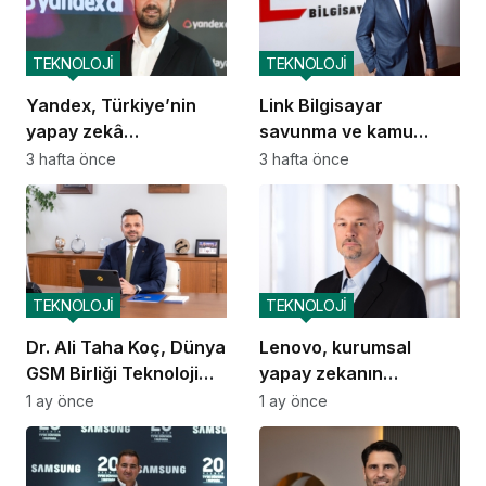
TEKNOLOJİ
TEKNOLOJİ
Yandex, Türkiye’nin
Link Bilgisayar
yapay zekâ
savunma ve kamu
ekosistemine katkısını
güvenliği alanında
3 hafta önce
3 hafta önce
artıracak
yerlileşmeyi hedefliyor
TEKNOLOJİ
TEKNOLOJİ
Dr. Ali Taha Koç, Dünya
Lenovo, kurumsal
GSM Birliği Teknoloji
yapay zekanın
Grubu Başkanı oldu
ekonomik dengelerini
1 ay önce
1 ay önce
yeniden tanımlıyor