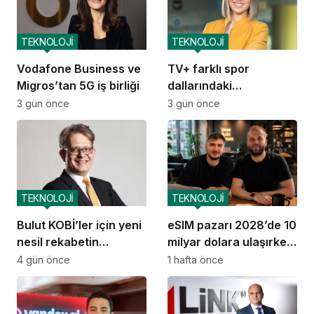
TEKNOLOJİ
TEKNOLOJİ
Vodafone Business ve
TV+ farklı spor
Migros’tan 5G iş birliği
dallarındaki
organizasyonları tek
3 gün önce
3 gün önce
çatı altında
buluşturuyor
TEKNOLOJİ
TEKNOLOJİ
Bulut KOBİ’ler için yeni
eSIM pazarı 2028’de 10
nesil rekabetin
milyar dolara ulaşırken
altyapısına dönüştü
GetSimLess
4 gün önce
1 hafta önce
büyümesini sürdürüyor