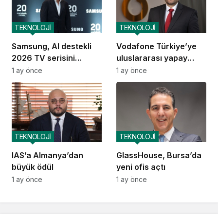
TEKNOLOJİ
TEKNOLOJİ
Samsung, AI destekli
Vodafone Türkiye’ye
2026 TV serisini
uluslararası yapay
Türkiye’de tanıttı
zekâ ödülü
1 ay önce
1 ay önce
TEKNOLOJİ
TEKNOLOJİ
IAS’a Almanya’dan
GlassHouse, Bursa’da
büyük ödül
yeni ofis açtı
1 ay önce
1 ay önce