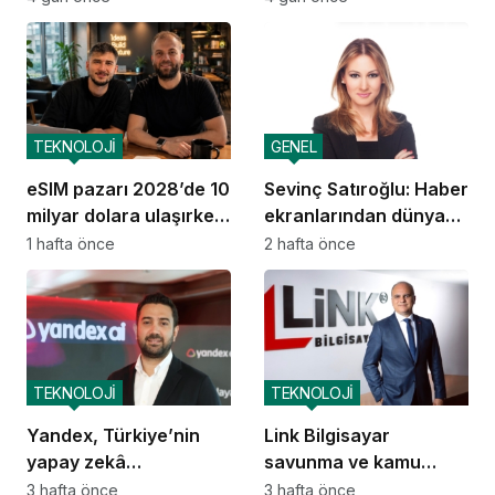
gence ulaşacak
TEKNOLOJİ
GENEL
eSIM pazarı 2028’de 10
Sevinç Satıroğlu: Haber
milyar dolara ulaşırken
ekranlarından dünya
GetSimLess
sahnelerine taşınan
1 hafta önce
2 hafta önce
büyümesini sürdürüyor
güven
TEKNOLOJİ
TEKNOLOJİ
Yandex, Türkiye’nin
Link Bilgisayar
yapay zekâ
savunma ve kamu
ekosistemine katkısını
güvenliği alanında
3 hafta önce
3 hafta önce