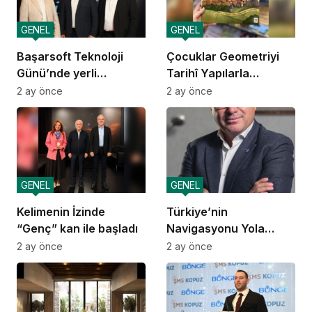
GENEL
GENEL
Başarsoft Teknoloji
Çocuklar Geometriyi
Günü’nde yerli
Tarihî Yapılarla
navigasyon
Öğreniyor
2 ay önce
2 ay önce
GENEL
GENEL
Kelimenin İzinde
Türkiye’nin
“Genç” kan ile başladı
Navigasyonu Yola
Çıkıyor
2 ay önce
2 ay önce