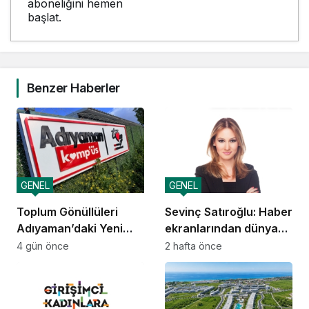
aboneliğini hemen
başlat.
Benzer Haberler
GENEL
GENEL
Toplum Gönüllüleri
Sevinç Satıroğlu: Haber
Adıyaman’daki Yeni
ekranlarından dünya
Kamp’üs’te yılda 2.000
sahnelerine taşınan
4 gün önce
2 hafta önce
gence ulaşacak
güven