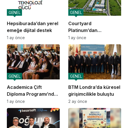
GENEL
GENEL
Hepsiburada’dan yerel
Courtyard
emeğe dijital destek
Platinum’dan
yatırımcılara 10 yıllık
1 ay önce
1 ay önce
amortisman güvencesi
GENEL
GENEL
Academica Çift
BTM Londra’da küresel
Diploma Programı’nda
girişimcilikle buluştu
mezuniyet heyecanı
1 ay önce
2 ay önce