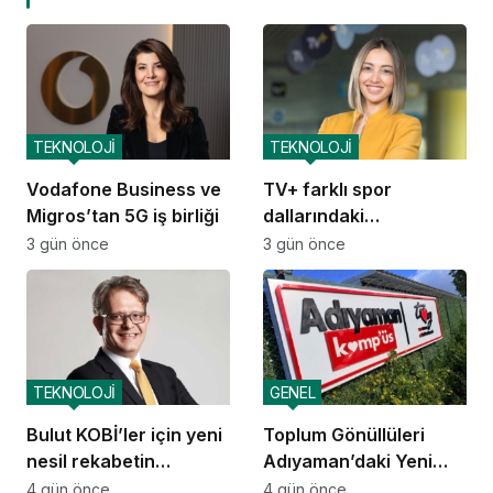
TEKNOLOJİ
TEKNOLOJİ
Vodafone Business ve
TV+ farklı spor
Migros’tan 5G iş birliği
dallarındaki
organizasyonları tek
3 gün önce
3 gün önce
çatı altında
buluşturuyor
TEKNOLOJİ
GENEL
Bulut KOBİ’ler için yeni
Toplum Gönüllüleri
nesil rekabetin
Adıyaman’daki Yeni
altyapısına dönüştü
Kamp’üs’te yılda 2.000
4 gün önce
4 gün önce