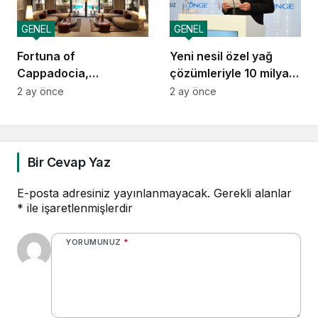
GENEL
GENEL
Fortuna of
Yeni nesil özel yağ
Cappadocia,
çözümleriyle 10 milyar
Autograph Collection
dolarlık ihracat vizyonu
2 ay önce
2 ay önce
Kapadokya’da Açılıyor
Bir Cevap Yaz
E-posta adresiniz yayınlanmayacak.
Gerekli alanlar
*
ile işaretlenmişlerdir
YORUMUNUZ
*