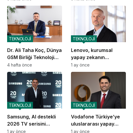
artıracak
yerlileşmeyi hedefliyor
TEKNOLOJİ
TEKNOLOJİ
Dr. Ali Taha Koç, Dünya
Lenovo, kurumsal
GSM Birliği Teknoloji
yapay zekanın
Grubu Başkanı oldu
ekonomik dengelerini
4 hafta önce
1 ay önce
yeniden tanımlıyor
TEKNOLOJİ
TEKNOLOJİ
Samsung, AI destekli
Vodafone Türkiye’ye
2026 TV serisini
uluslararası yapay
Türkiye’de tanıttı
zekâ ödülü
1 ay önce
1 ay önce