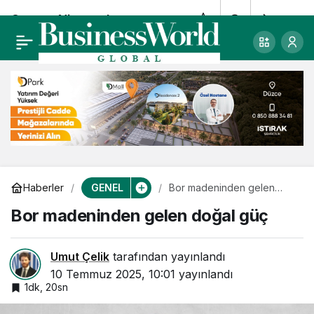
Casper Nirvanalar
0
Paylaş
artık daha hızlı!
GENEL
Haberler
Bor madeninden gelen
doğal güç
Bor madeninden gelen doğal güç
Umut Çelik
tarafından yayınlandı
10 Temmuz 2025, 10:01
yayınlandı
1dk, 20sn