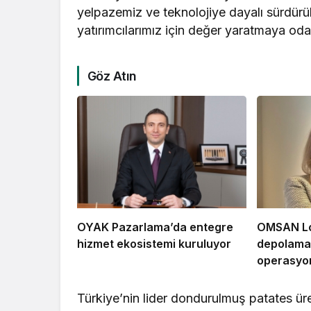
yelpazemiz ve teknolojiye dayalı sürdürüle
yatırımcılarımız için değer yaratmaya oda
Göz Atın
OYAK Pazarlama’da entegre
OMSAN Loj
hizmet ekosistemi kuruluyor
depolama 
operasyon
Türkiye’nin lider dondurulmuş patates ür