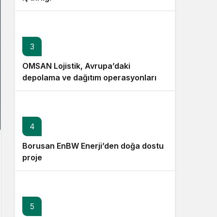
3
OMSAN Lojistik, Avrupa’daki
depolama ve dağıtım operasyonlarına
başladı
4
Borusan EnBW Enerji’den doğa dostu
proje
5