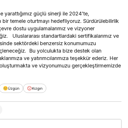
 yarattığımız güçlü sinerji ile 2024’te,
r temele oturtmayı hedefliyoruz. Sürdürülebilirlik
ı çevre dostu uygulamalarımız ve vizyoner
z. Uluslararası standartlardaki sertifikalarımız ve
yesinde sektördeki benzersiz konumumuzu
çleneceğiz. Bu yolculukta bize destek olan
aklarımıza ve yatırımcılarımıza teşekkür ederiz. Her
rını oluşturmakta ve vizyonumuzu gerçekleştirmemizde
Üzgün
Kızgın