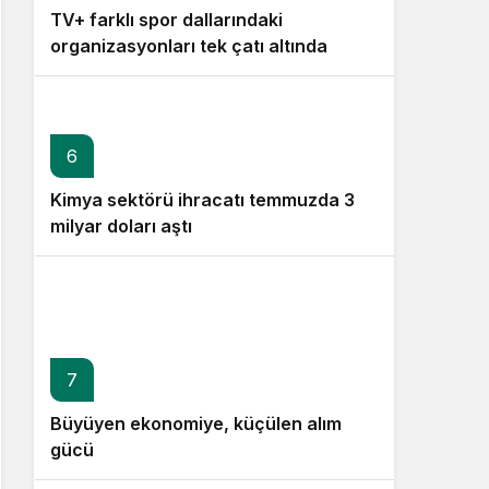
TV+ farklı spor dallarındaki
organizasyonları tek çatı altında
buluşturuyor
6
Kimya sektörü ihracatı temmuzda 3
milyar doları aştı
7
Büyüyen ekonomiye, küçülen alım
gücü