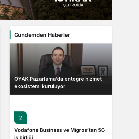
Sistem Modu
Sistem modunu seçin.
Gündemden Haberler
OYAK Pazarlama’da entegre hizmet
ekosistemi kuruluyor
2
Vodafone Business ve Migros’tan 5G
iş birliği