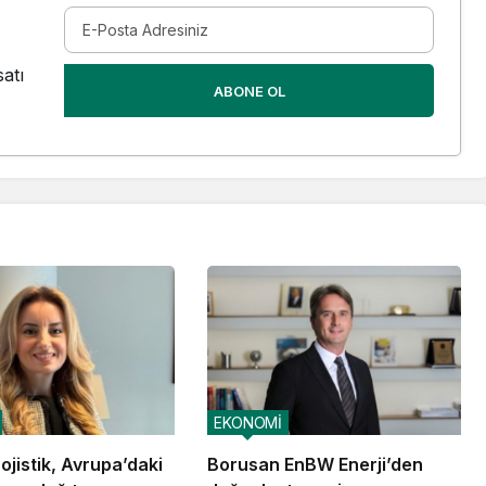
atı
ABONE OL
EKONOMİ
jistik, Avrupa’daki
Borusan EnBW Enerji’den