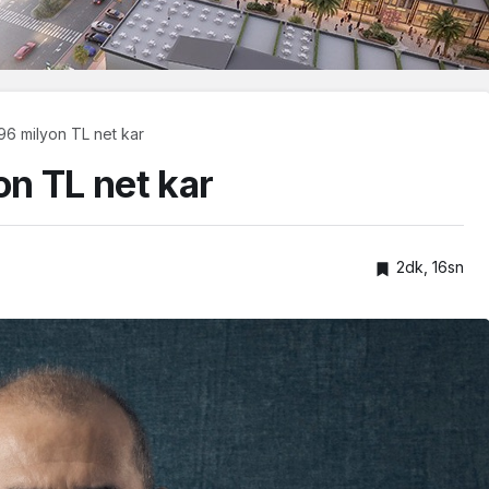
96 milyon TL net kar
n TL net kar
2dk, 16sn