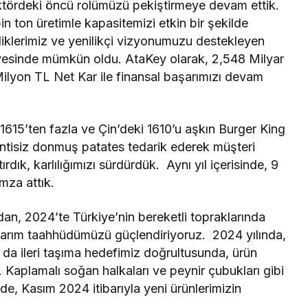
sektördeki öncü rolümüzü pekiştirmeye devam ettik.
n ton üretimle kapasitemizi etkin bir şekilde
irliklerimiz ve yenilikçi vizyonumuzu destekleyen
sayesinde mümkün oldu. AtaKey olarak, 2,548 Milyar
lyon TL Net Kar ile finansal başarımızı devam
1615’ten fazla ve Çin’deki 1610’u aşkın Burger King
sintisiz donmuş patates tedarik ederek müşteri
ırdık, karlılığımızı sürdürdük. Aynı yıl içerisinde, 9
imza attık.
an, 2024’te Türkiye’nin bereketli topraklarında
 tarım taahhüdümüzü güçlendiriyoruz. 2024 yılında,
 da ileri taşıma hedefimiz doğrultusunda, ürün
Kaplamalı soğan halkaları ve peynir çubukları gibi
de, Kasım 2024 itibarıyla yeni ürünlerimizin