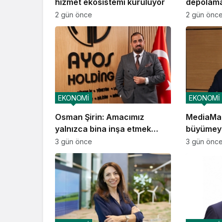
hizmet ekosistemi kuruluyor
depolama
operasyo
2 gün önce
2 gün önc
EKONOMİ
EKONOMİ
Osman Şirin: Amacımız
MediaMar
yalnızca bina inşa etmek
büyümey
değil, yatırımcısına
3 gün önce
3 gün önc
kazandıracak yaşam alanları
üretmek