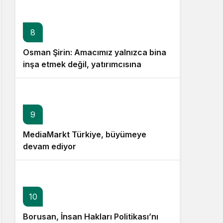
8
Osman Şirin: Amacımız yalnızca bina
inşa etmek değil, yatırımcısına
kazandıracak yaşam alanları üretmek
9
MediaMarkt Türkiye, büyümeye
devam ediyor
10
Borusan, İnsan Hakları Politikası’nı