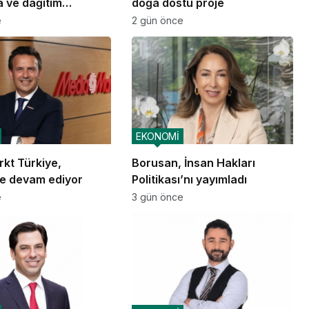
 ve dağıtım
doğa dostu proje
nlarına başladı
e
2 gün önce
EKONOMİ
kt Türkiye,
Borusan, İnsan Hakları
e devam ediyor
Politikası’nı yayımladı
e
3 gün önce