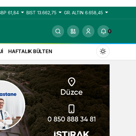
GBP
61,84
BIST
13.662,75
GR. ALTIN
6.658,45
0
Jİ
HAFTALIK BÜLTEN
Gündüz Modu
Gündüz modunu seçin.
Gece Modu
Gece modunu seçin.