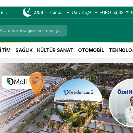
re
24.4 °
Istanbul
USD
45,91
EURO
53,42
or
İTİM
SAĞLIK
KÜLTÜR SANAT
OTOMOBİL
TEKNOLO