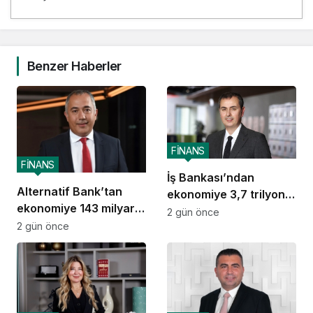
Benzer Haberler
FİNANS
FİNANS
İş Bankası’ndan
Alternatif Bank’tan
ekonomiye 3,7 trilyon
ekonomiye 143 milyar
TL destek
2 gün önce
TL destek
2 gün önce