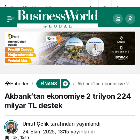
İş Portföy’den 25
0
Paylaş
yılda 25 milyar doları
aşan büyüklük
FİNANS
Haberler
Akbank’tan ekonomiye 2
trilyon 224 milyar TL
Akbank’tan ekonomiye 2 trilyon 224
destek
milyar TL destek
Umut Çelik
tarafından yayınlandı
24 Ekim 2025, 13:15
yayınlandı
1dk, 15sn