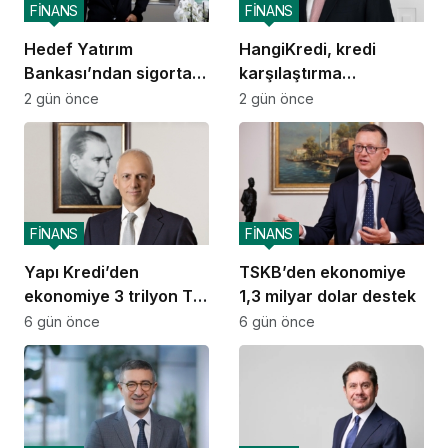
FİNANS
FİNANS
Hedef Yatırım
HangiKredi, kredi
Bankası’ndan sigorta
karşılaştırma
ve emeklilik alanında
deneyimini ChatGPT’ye
2 gün önce
2 gün önce
stratejik iş birliği
taşıdı
FİNANS
FİNANS
Yapı Kredi’den
TSKB’den ekonomiye
ekonomiye 3 trilyon TL
1,3 milyar dolar destek
destek
6 gün önce
6 gün önce