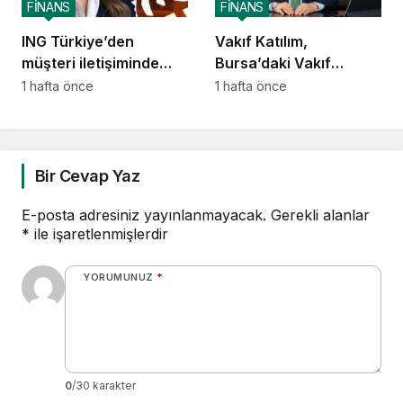
FİNANS
FİNANS
ING Türkiye’den
Vakıf Katılım,
müşteri iletişiminde
Bursa’daki Vakıf
yapay zekâ dönüşümü
Mirasını geleceğe
1 hafta önce
1 hafta önce
taşıyor
Bir Cevap Yaz
E-posta adresiniz yayınlanmayacak.
Gerekli alanlar
*
ile işaretlenmişlerdir
YORUMUNUZ
*
0
/30 karakter