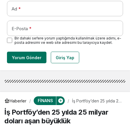
Ad
*
E-Posta
*
Bir dahaki sefere yorum yaptığımda kullanılmak üzere adımı, e-
posta adresimi ve web site adresimi bu tarayıcıya kaydet.
Yorum Gönder
Giriş Yap
FİNANS
Haberler
İş Portföy’den 25 yılda 25
milyar doları aşan
İş Portföy’den 25 yılda 25 milyar
büyüklük
doları aşan büyüklük