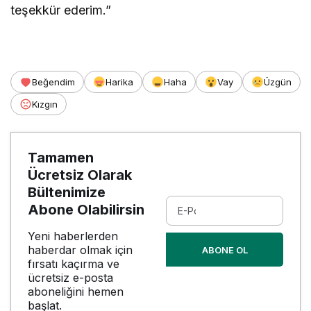
teşekkür ederim.”
Beğendim
Harika
Haha
Vay
Üzgün
Kızgın
Tamamen
Ücretsiz Olarak
Bültenimize
Abone Olabilirsin
Yeni haberlerden
haberdar olmak için
ABONE OL
fırsatı kaçırma ve
ücretsiz e-posta
aboneliğini hemen
başlat.