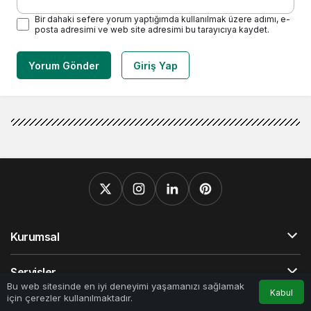
Bir dahaki sefere yorum yaptığımda kullanılmak üzere adımı, e-
posta adresimi ve web site adresimi bu tarayıcıya kaydet.
Yorum Gönder
Giriş Yap
Kurumsal
Servisler
0
Bu web sitesinde en iyi deneyimi yaşamanızı sağlamak
Kabul
için çerezler kullanılmaktadır.
Anasayfa
Akış
Hesabım
Bildirimler
Popüler Sayfalar