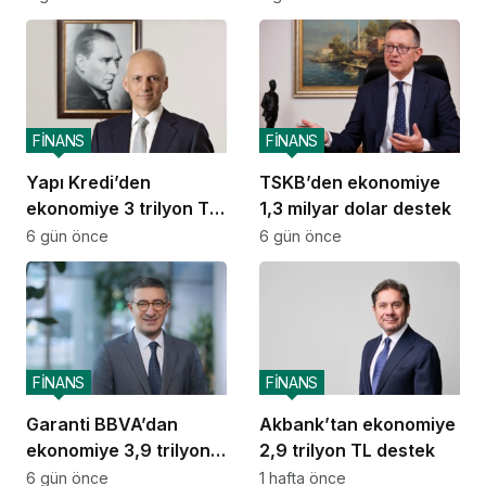
stratejik iş birliği
taşıdı
FİNANS
FİNANS
Yapı Kredi’den
TSKB’den ekonomiye
ekonomiye 3 trilyon TL
1,3 milyar dolar destek
destek
6 gün önce
6 gün önce
FİNANS
FİNANS
Garanti BBVA’dan
Akbank’tan ekonomiye
ekonomiye 3,9 trilyon
2,9 trilyon TL destek
TL destek
6 gün önce
1 hafta önce