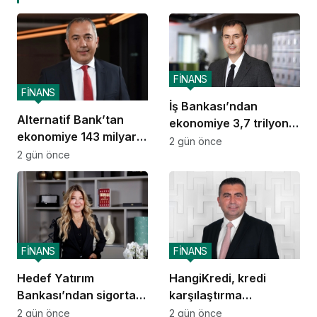
FİNANS
FİNANS
İş Bankası’ndan
Alternatif Bank’tan
ekonomiye 3,7 trilyon
ekonomiye 143 milyar
TL destek
2 gün önce
TL destek
2 gün önce
FİNANS
FİNANS
Hedef Yatırım
HangiKredi, kredi
Bankası’ndan sigorta
karşılaştırma
ve emeklilik alanında
deneyimini ChatGPT’ye
2 gün önce
2 gün önce