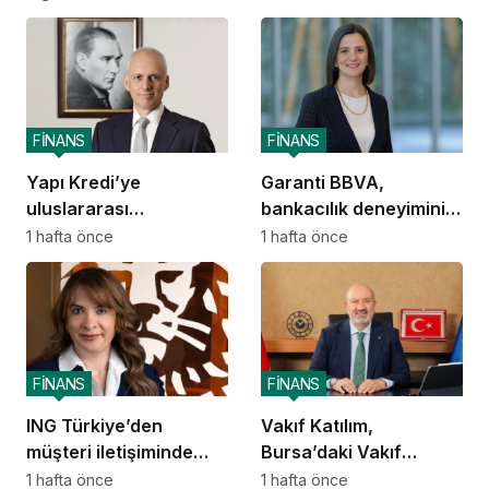
FİNANS
FİNANS
Yapı Kredi’ye
Garanti BBVA,
uluslararası
bankacılık deneyimini
piyasalardan 414
ChatGPT’ye taşıdı
1 hafta önce
1 hafta önce
milyon dolarlık yeni
kaynak
FİNANS
FİNANS
ING Türkiye’den
Vakıf Katılım,
müşteri iletişiminde
Bursa’daki Vakıf
yapay zekâ dönüşümü
Mirasını geleceğe
1 hafta önce
1 hafta önce