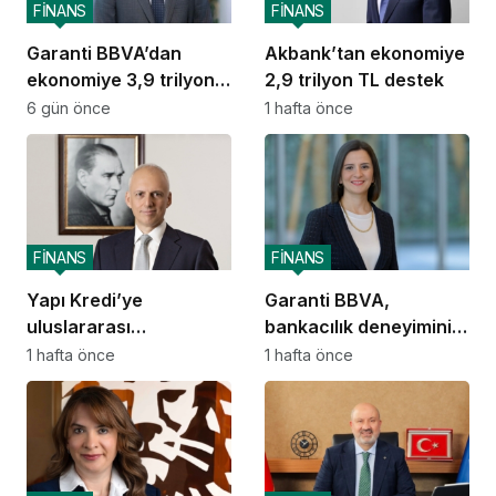
FİNANS
FİNANS
Garanti BBVA’dan
Akbank’tan ekonomiye
ekonomiye 3,9 trilyon
2,9 trilyon TL destek
TL destek
6 gün önce
1 hafta önce
FİNANS
FİNANS
Yapı Kredi’ye
Garanti BBVA,
uluslararası
bankacılık deneyimini
piyasalardan 414
ChatGPT’ye taşıdı
1 hafta önce
1 hafta önce
milyon dolarlık yeni
kaynak