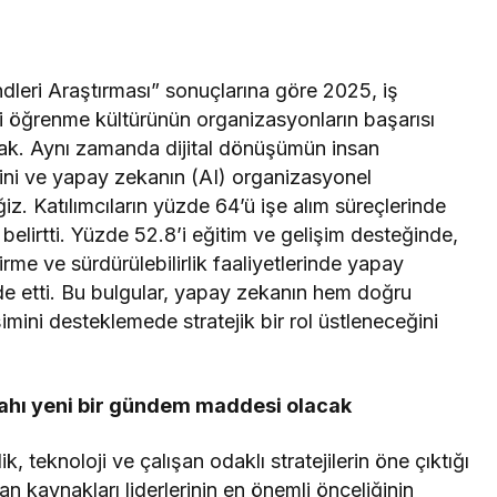
dleri Araştırması” sonuçlarına göre 2025, iş
i öğrenme kültürünün organizasyonların başarısı
acak. Aynı zamanda dijital dönüşümün insan
ğini ve yapay zekanın (AI) organizasyonel
iz. Katılımcıların yüzde 64’ü işe alım süreçlerinde
belirtti. Yüzde 52.8’i eğitim ve gelişim desteğinde,
irme ve sürdürülebilirlik faaliyetlerinde yapay
fade etti. Bu bulgular, yapay zekanın hem doğru
mini desteklemede stratejik bir rol üstleneceğini
fahı yeni bir gündem maddesi olacak
 teknoloji ve çalışan odaklı stratejilerin öne çıktığı
n kaynakları liderlerinin en önemli önceliğinin