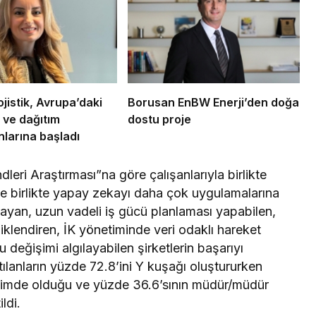
istik, Avrupa’daki
Borusan EnBW Enerji’den doğa
ve dağıtım
dostu proje
larına başladı
leri Araştırması”na göre çalışanlarıyla birlikte
yle birlikte yapay zekayı daha çok uygulamalarına
ayan, uzun vadeli iş gücü planlaması yapabilen,
liklendiren, İK yönetiminde veri odaklı hareket
u değişimi algılayabilen şirketlerin başarıyı
ılanların yüzde 72.8’ini Y kuşağı oluştururken
eyimde olduğu ve yüzde 36.6’sının müdür/müdür
ldi.