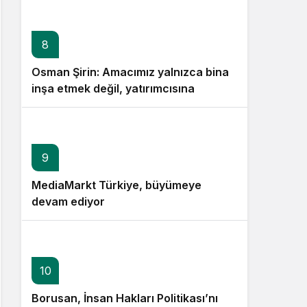
8
Osman Şirin: Amacımız yalnızca bina
inşa etmek değil, yatırımcısına
kazandıracak yaşam alanları üretmek
9
MediaMarkt Türkiye, büyümeye
devam ediyor
10
Borusan, İnsan Hakları Politikası’nı