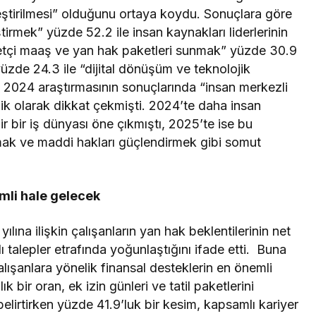
eştirilmesi” olduğunu ortaya koydu. Sonuçlara göre
irmek” yüzde 52.2 ile insan kaynakları liderlerinin
betçi maaş ve yan hak paketleri sunmak” yüzde 30.9
i yüzde 24.3 ile “dijital dönüşüm ve teknolojik
 2024 araştırmasının sonuçlarında “insan merkezli
lik olarak dikkat çekmişti. 2024’te daha insan
ir bir iş dünyası öne çıkmıştı, 2025’te ise bu
ırmak ve maddi hakları güçlendirmek gibi somut
emli hale gelecek
lına ilişkin çalışanların yan hak beklentilerinin net
ı talepler etrafında yoğunlaştığını ifade etti. Buna
ışanlara yönelik finansal desteklerin en önemli
 bir oran, ek izin günleri ve tatil paketlerini
elirtirken yüzde 41.9’luk bir kesim, kapsamlı kariyer