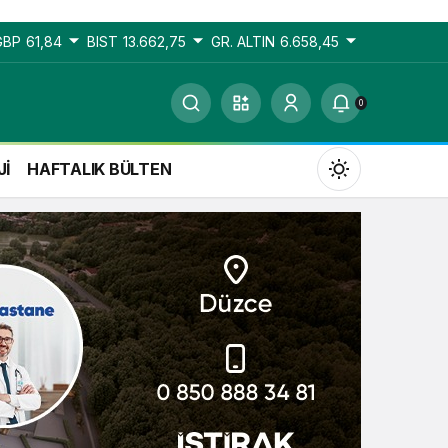
GBP
61,84
BIST
13.662,75
GR. ALTIN
6.658,45
0
Jİ
HAFTALIK BÜLTEN
Gündüz Modu
Gündüz modunu seçin.
Gece Modu
Gece modunu seçin.