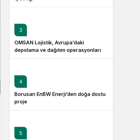
3
OMSAN Lojistik, Avrupa’daki
depolama ve dağıtım operasyonlarına
başladı
4
Borusan EnBW Enerji’den doğa dostu
proje
5