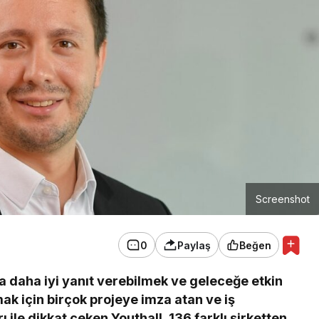
Screenshot
0
Paylaş
Beğen
a daha iyi yanıt verebilmek ve geleceğe etkin
mak için birçok projeye imza atan ve iş
ile dikkat çeken Youthall, 136 farklı şirketten