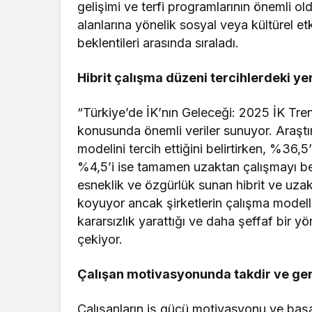
gelişimi ve terfi programlarının önemli old
alanlarına yönelik sosyal veya kültürel etk
beklentileri arasında sıraladı.
Hibrit çalışma düzeni tercihlerdeki 
“Türkiye’de İK’nın Geleceği: 2025 İK Tren
konusunda önemli veriler sunuyor. Araştır
modelini tercih ettiğini belirtirken, %36,
%4,5’i ise tamamen uzaktan çalışmayı beni
esneklik ve özgürlük sunan hibrit ve uzak
koyuyor ancak şirketlerin çalışma modelleri
kararsızlık yarattığı ve daha şeffaf bir y
çekiyor.
Çalışan motivasyonunda takdir ve geri
Çalışanların iş gücü motivasyonu ve başar