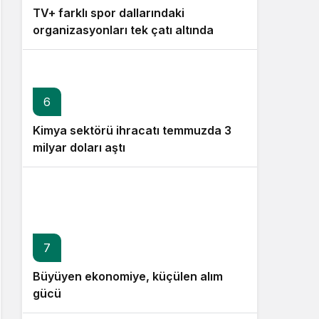
TV+ farklı spor dallarındaki
organizasyonları tek çatı altında
buluşturuyor
6
Kimya sektörü ihracatı temmuzda 3
milyar doları aştı
7
Büyüyen ekonomiye, küçülen alım
gücü