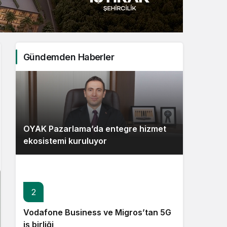
Sistem Modu
Sistem modunu seçin.
Gündemden Haberler
OYAK Pazarlama’da entegre hizmet
ekosistemi kuruluyor
2
Vodafone Business ve Migros’tan 5G
iş birliği