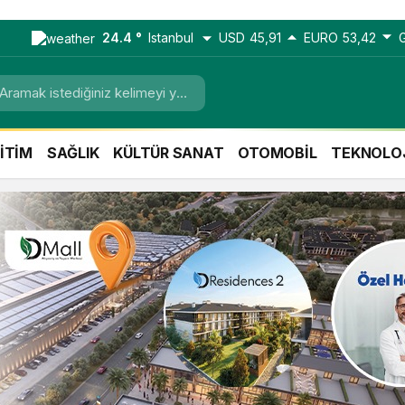
24.4 °
Istanbul
USD
45,91
EURO
53,42
İTİM
SAĞLIK
KÜLTÜR SANAT
OTOMOBİL
TEKNOLO