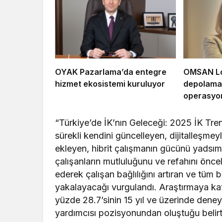
OYAK Pazarlama’da entegre
OMSAN Loj
hizmet ekosistemi kuruluyor
depolama 
operasyon
“Türkiye’de İK’nın Geleceği: 2025 İK Trend
sürekli kendini güncelleyen, dijitalleşme
ekleyen, hibrit çalışmanın gücünü yadsım
çalışanların mutluluğunu ve refahını önce
ederek çalışan bağlılığını artıran ve tüm b
yakalayacağı vurgulandı. Araştırmaya kat
yüzde 28.7’sinin 15 yıl ve üzerinde den
yardımcısı pozisyonundan oluştuğu belirti