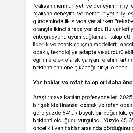
“çalışan memnuniyeti ve deneyiminin iyil
“çalışan deneyimi ve memnuniyetini iyileşt
gündeminde ilk sırada yer alırken “reka
oranıyla ikinci sırada yer aldı. Bu veriler
entegrasyona uyum sağlamak” takip etti.
liderlik ve esnek çalışma modelleri” önce
odaklı, teknolojiye adapte ve sürdürülebil
eğilimlere ek olarak çalışan refahını art
beklentilerin öne çıkacağı bir yıl olacak.
Yan haklar ve refah talepleri daha ön
Araştırmaya katılan profesyoneller, 2025 yı
bir şekilde finansal destek ve refah odakl
göre yüzde 64’lük büyük bir çoğunluk, çal
beklenti olduğunu vurguladı. Yüzde 45.6’lık
öncelikli yan haklar arasında gördüğünü b