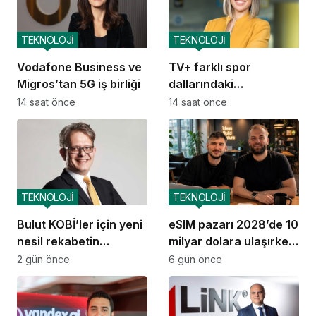
TEKNOLOJİ
TEKNOLOJİ
Vodafone Business ve
TV+ farklı spor
Migros’tan 5G iş birliği
dallarındaki
organizasyonları tek
14 saat önce
14 saat önce
çatı altında
buluşturuyor
TEKNOLOJİ
TEKNOLOJİ
Bulut KOBİ’ler için yeni
eSIM pazarı 2028’de 10
nesil rekabetin
milyar dolara ulaşırken
altyapısına dönüştü
GetSimLess
2 gün önce
6 gün önce
büyümesini sürdürüyor