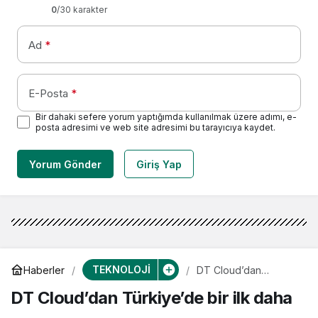
0
/30 karakter
Ad
*
E-Posta
*
Bir dahaki sefere yorum yaptığımda kullanılmak üzere adımı, e-
posta adresimi ve web site adresimi bu tarayıcıya kaydet.
Yorum Gönder
Giriş Yap
TEKNOLOJİ
Haberler
DT Cloud’dan
Türkiye’de bir ilk
DT Cloud’dan Türkiye’de bir ilk daha
daha