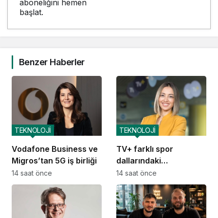
aboneliğini hemen
başlat.
Benzer Haberler
TEKNOLOJİ
TEKNOLOJİ
Vodafone Business ve
TV+ farklı spor
Migros’tan 5G iş birliği
dallarındaki
organizasyonları tek
14 saat önce
14 saat önce
çatı altında
buluşturuyor