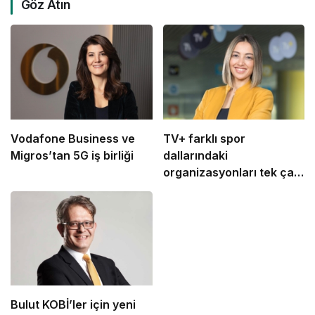
Göz Atın
Vodafone Business ve
TV+ farklı spor
Migros’tan 5G iş birliği
dallarındaki
organizasyonları tek çatı
altında buluşturuyor
Bulut KOBİ’ler için yeni