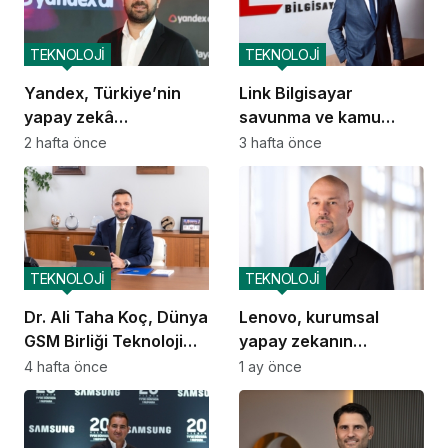
TEKNOLOJİ
TEKNOLOJİ
Yandex, Türkiye’nin
Link Bilgisayar
yapay zekâ
savunma ve kamu
ekosistemine katkısını
güvenliği alanında
2 hafta önce
3 hafta önce
artıracak
yerlileşmeyi hedefliyor
TEKNOLOJİ
TEKNOLOJİ
Dr. Ali Taha Koç, Dünya
Lenovo, kurumsal
GSM Birliği Teknoloji
yapay zekanın
Grubu Başkanı oldu
ekonomik dengelerini
4 hafta önce
1 ay önce
yeniden tanımlıyor