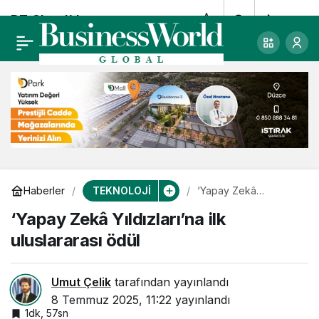
DT Cloud’dan
0
Paylaş
Türkiye’de bir ilk
daha
TEKNOLOJİ
Haberler
‘Yapay Zekâ
Yıldızları’na ilk
‘Yapay Zekâ Yıldızları’na ilk
uluslararası ödül
uluslararası ödül
Umut Çelik
tarafından yayınlandı
8 Temmuz 2025, 11:22
yayınlandı
1dk, 57sn