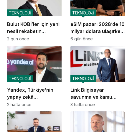
TEKNOLOJİ
TEKNOLOJİ
Bulut KOBİ’ler için yeni
eSIM pazarı 2028’de 10
nesil rekabetin
milyar dolara ulaşırken
altyapısına dönüştü
GetSimLess
2 gün önce
6 gün önce
büyümesini sürdürüyor
TEKNOLOJİ
TEKNOLOJİ
Yandex, Türkiye’nin
Link Bilgisayar
yapay zekâ
savunma ve kamu
ekosistemine katkısını
güvenliği alanında
2 hafta önce
3 hafta önce
artıracak
yerlileşmeyi hedefliyor