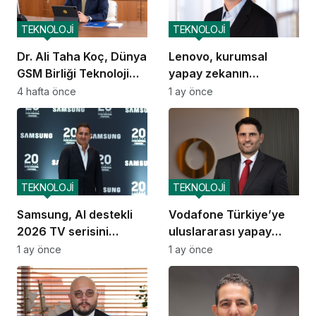
TEKNOLOJİ
TEKNOLOJİ
Dr. Ali Taha Koç, Dünya
Lenovo, kurumsal
GSM Birliği Teknoloji
yapay zekanın
Grubu Başkanı oldu
ekonomik dengelerini
4 hafta önce
1 ay önce
yeniden tanımlıyor
TEKNOLOJİ
TEKNOLOJİ
Samsung, AI destekli
Vodafone Türkiye’ye
2026 TV serisini
uluslararası yapay
Türkiye’de tanıttı
zekâ ödülü
1 ay önce
1 ay önce