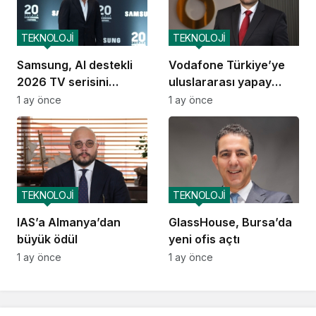
TEKNOLOJİ
TEKNOLOJİ
Samsung, AI destekli
Vodafone Türkiye’ye
2026 TV serisini
uluslararası yapay
Türkiye’de tanıttı
zekâ ödülü
1 ay önce
1 ay önce
TEKNOLOJİ
TEKNOLOJİ
IAS’a Almanya’dan
GlassHouse, Bursa’da
büyük ödül
yeni ofis açtı
1 ay önce
1 ay önce