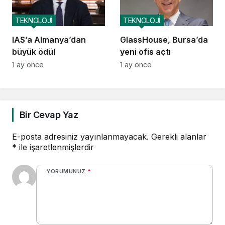
TEKNOLOJİ
TEKNOLOJİ
IAS’a Almanya’dan
GlassHouse, Bursa’da
büyük ödül
yeni ofis açtı
1 ay önce
1 ay önce
Bir Cevap Yaz
E-posta adresiniz yayınlanmayacak.
Gerekli alanlar
*
ile işaretlenmişlerdir
YORUMUNUZ
*