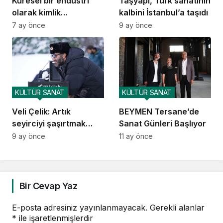
Küresel bir endüstri
Taşyapı, Türk sanatının
olarak kimlik
kalbini İstanbul’a taşıdı
politikaları: Gökkuşağı
7 ay önce
9 ay önce
Faşizmi belgeseline
eleştirel bir bakış
KÜLTÜR SANAT
KÜLTÜR SANAT
Veli Çelik: Artık
BEYMEN Tersane’de
seyirciyi şaşırtmak
Sanat Günleri Başlıyor
değil, hissettirmek
9 ay önce
11 ay önce
önemli
Bir Cevap Yaz
E-posta adresiniz yayınlanmayacak.
Gerekli alanlar
*
ile işaretlenmişlerdir