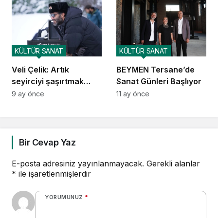
eleştirel bir bakış
KÜLTÜR SANAT
KÜLTÜR SANAT
Veli Çelik: Artık
BEYMEN Tersane’de
seyirciyi şaşırtmak
Sanat Günleri Başlıyor
değil, hissettirmek
9 ay önce
11 ay önce
önemli
Bir Cevap Yaz
E-posta adresiniz yayınlanmayacak.
Gerekli alanlar
*
ile işaretlenmişlerdir
YORUMUNUZ
*