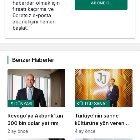
haberdar olmak için
ABONE OL
fırsatı kaçırma ve
ücretsiz e-posta
aboneliğini hemen
başlat.
Benzer Haberler
İŞ DÜNYASI
KÜLTÜR SANAT
Revogo’ya Akbank’tan
Türkiye’nin sahne
300 bin dolar yatırım
kültürüne yön veren
Jolly Joker 20 yaşında
2 ay önce
4 ay önce