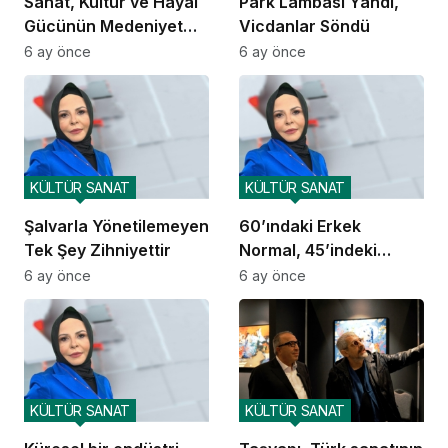
Sanat, Kültür ve Hayal
Park Lambası Yandı,
Gücünün Medeniyet
Vicdanlar Söndü
İnşası
6 ay önce
6 ay önce
KÜLTÜR SANAT
KÜLTÜR SANAT
Şalvarla Yönetilemeyen
60’ındaki Erkek
Tek Şey Zihniyettir
Normal, 45’indeki
Kadın Skandal mı?
6 ay önce
6 ay önce
KÜLTÜR SANAT
KÜLTÜR SANAT