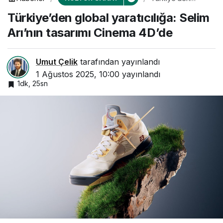
global yaratıcılığa:
Türkiye’den global yaratıcılığa: Selim
Selim Arı’nın
tasarımı Cinema
Arı’nın tasarımı Cinema 4D’de
4D’de
Umut Çelik
tarafından yayınlandı
1 Ağustos 2025, 10:00
yayınlandı
1dk, 25sn