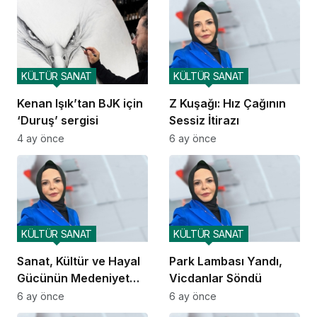
KÜLTÜR SANAT
KÜLTÜR SANAT
Kenan Işık’tan BJK için
Z Kuşağı: Hız Çağının
‘Duruş’ sergisi
Sessiz İtirazı
4 ay önce
6 ay önce
KÜLTÜR SANAT
KÜLTÜR SANAT
Sanat, Kültür ve Hayal
Park Lambası Yandı,
Gücünün Medeniyet
Vicdanlar Söndü
İnşası
6 ay önce
6 ay önce