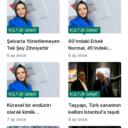
KÜLTÜR SANAT
KÜLTÜR SANAT
Şalvarla Yönetilemeyen
60’ındaki Erkek
Tek Şey Zihniyettir
Normal, 45’indeki
Kadın Skandal mı?
6 ay önce
6 ay önce
KÜLTÜR SANAT
KÜLTÜR SANAT
Küresel bir endüstri
Taşyapı, Türk sanatının
olarak kimlik
kalbini İstanbul’a taşıdı
politikaları: Gökkuşağı
7 ay önce
9 ay önce
Faşizmi belgeseline