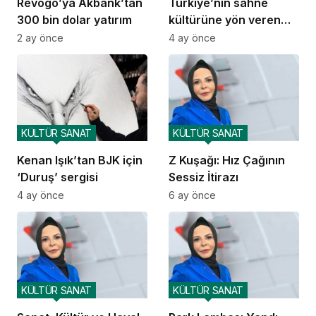
Revogo’ya Akbank’tan
Türkiye’nin sahne
300 bin dolar yatırım
kültürüne yön veren
Jolly Joker 20 yaşında
2 ay önce
4 ay önce
KÜLTÜR SANAT
KÜLTÜR SANAT
Kenan Işık’tan BJK için
Z Kuşağı: Hız Çağının
‘Duruş’ sergisi
Sessiz İtirazı
4 ay önce
6 ay önce
KÜLTÜR SANAT
KÜLTÜR SANAT