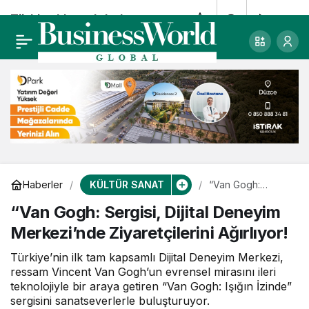
Türkiye’den global
0
Paylaş
yaratıcılığa: Selim
Arı’nın tasarımı
Cinema 4D’de
KÜLTÜR SANAT
Haberler
“Van Gogh:
Sergisi, Dijital
“Van Gogh: Sergisi, Dijital Deneyim
Deneyim
Merkezi’nde
Merkezi’nde Ziyaretçilerini Ağırlıyor!
Ziyaretçilerini
Ağırlıyor!
Türkiye’nin ilk tam kapsamlı Dijital Deneyim Merkezi,
ressam Vincent Van Gogh’un evrensel mirasını ileri
teknolojiyle bir araya getiren “Van Gogh: Işığın İzinde”
sergisini sanatseverlerle buluşturuyor.