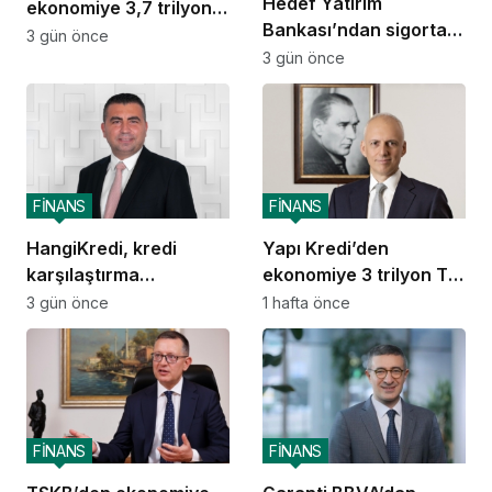
Hedef Yatırım
ekonomiye 3,7 trilyon
Bankası’ndan sigorta
TL destek
3 gün önce
ve emeklilik alanında
3 gün önce
stratejik iş birliği
FİNANS
FİNANS
HangiKredi, kredi
Yapı Kredi’den
karşılaştırma
ekonomiye 3 trilyon TL
deneyimini ChatGPT’ye
destek
3 gün önce
1 hafta önce
taşıdı
FİNANS
FİNANS