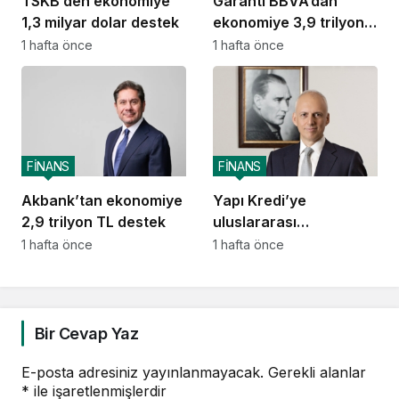
TSKB’den ekonomiye
Garanti BBVA’dan
1,3 milyar dolar destek
ekonomiye 3,9 trilyon
TL destek
1 hafta önce
1 hafta önce
FİNANS
FİNANS
Akbank’tan ekonomiye
Yapı Kredi’ye
2,9 trilyon TL destek
uluslararası
piyasalardan 414
1 hafta önce
1 hafta önce
milyon dolarlık yeni
kaynak
Bir Cevap Yaz
E-posta adresiniz yayınlanmayacak.
Gerekli alanlar
*
ile işaretlenmişlerdir