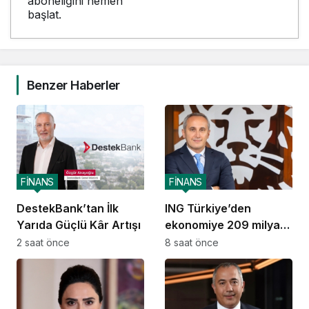
aboneliğini hemen
başlat.
Benzer Haberler
FİNANS
FİNANS
DestekBank’tan İlk
ING Türkiye’den
Yarıda Güçlü Kâr Artışı
ekonomiye 209 milyar
TL destek
2 saat önce
8 saat önce