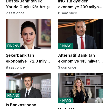
DestekBank’tan İlk
ING Türkiye’den
Yarıda Güçlü Kâr Artışı
ekonomiye 209 milyar
TL destek
2 saat önce
8 saat önce
FİNANS
FİNANS
Şekerbank’tan
Alternatif Bank’tan
ekonomiye 172,3 milyar
ekonomiye 143 milyar
TL destek
TL destek
8 saat önce
3 gün önce
FİNANS
FİNANS
İş Bankası’ndan