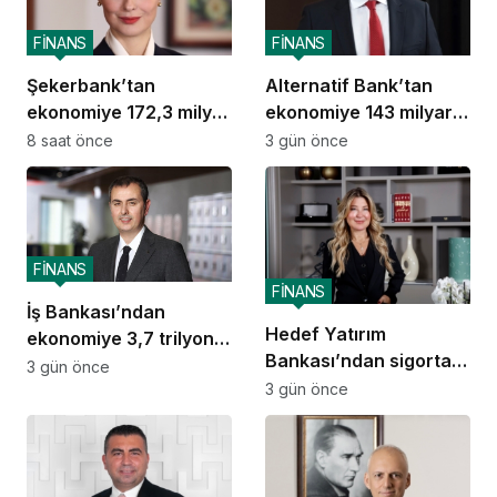
FİNANS
FİNANS
Şekerbank’tan
Alternatif Bank’tan
ekonomiye 172,3 milyar
ekonomiye 143 milyar
TL destek
TL destek
8 saat önce
3 gün önce
FİNANS
FİNANS
İş Bankası’ndan
Hedef Yatırım
ekonomiye 3,7 trilyon
Bankası’ndan sigorta
TL destek
3 gün önce
ve emeklilik alanında
3 gün önce
stratejik iş birliği