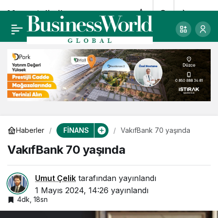
Moneytolia ile
0
Paylaş
ücretsiz uluslararası
para transferi
FİNANS
Haberler
VakıfBank 70 yaşında
VakıfBank 70 yaşında
Umut Çelik
tarafından yayınlandı
1 Mayıs 2024, 14:26
yayınlandı
4dk, 18sn