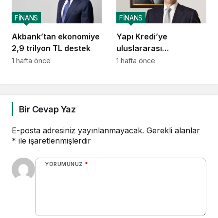
FİNANS
FİNANS
Akbank’tan ekonomiye
Yapı Kredi’ye
2,9 trilyon TL destek
uluslararası
piyasalardan 414
1 hafta önce
1 hafta önce
milyon dolarlık yeni
kaynak
Bir Cevap Yaz
E-posta adresiniz yayınlanmayacak.
Gerekli alanlar
*
ile işaretlenmişlerdir
YORUMUNUZ
*