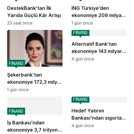
DestekBank’tan İlk
ING Türkiye’den
Yarıda Güçlü Kâr Artışı
ekonomiye 209 milyar
TL destek
23 saat önce
1 gün önce
FİNANS
Alternatif Bank’tan
ekonomiye 143 milyar
TL destek
4 gün önce
FİNANS
Şekerbank’tan
ekonomiye 172,3 milyar
TL destek
1 gün önce
FİNANS
Hedef Yatırım
FİNANS
Bankası’ndan sigorta
İş Bankası’ndan
ve emeklilik alanında
4 gün önce
ekonomiye 3,7 trilyon
stratejik iş birliği