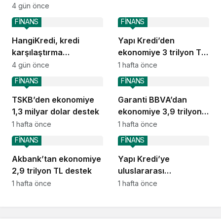
TL destek
4 gün önce
FİNANS
FİNANS
HangiKredi, kredi
Yapı Kredi’den
karşılaştırma
ekonomiye 3 trilyon TL
deneyimini ChatGPT’ye
destek
4 gün önce
1 hafta önce
taşıdı
FİNANS
FİNANS
TSKB’den ekonomiye
Garanti BBVA’dan
1,3 milyar dolar destek
ekonomiye 3,9 trilyon
TL destek
1 hafta önce
1 hafta önce
FİNANS
FİNANS
Akbank’tan ekonomiye
Yapı Kredi’ye
2,9 trilyon TL destek
uluslararası
piyasalardan 414
1 hafta önce
1 hafta önce
milyon dolarlık yeni
kaynak