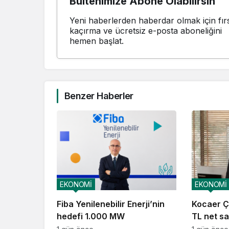
Bültenimize Abone Olabilirsin
Yeni haberlerden haberdar olmak için fırs
kaçırma ve ücretsiz e-posta aboneliğini
hemen başlat.
Benzer Haberler
EKONOMİ
EKONOMİ
Fiba Yenilenebilir Enerji’nin
Kocaer Çe
hedefi 1.000 MW
TL net sat