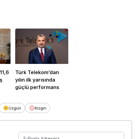
11,6
Türk Telekom’dan
ş
yılın ilk yarısında
güçlü performans
Üzgün
Kızgın