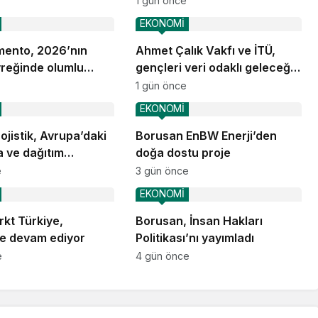
1 gün önce
EKONOMİ
ento, 2026’nın
Ahmet Çalık Vakfı ve İTÜ,
yreğinde olumlu
gençleri veri odaklı geleceğe
nsını sürdürdü
hazırlıyor
1 gün önce
EKONOMİ
jistik, Avrupa’daki
Borusan EnBW Enerji’den
 ve dağıtım
doğa dostu proje
nlarına başladı
e
3 gün önce
EKONOMİ
kt Türkiye,
Borusan, İnsan Hakları
e devam ediyor
Politikası’nı yayımladı
e
4 gün önce