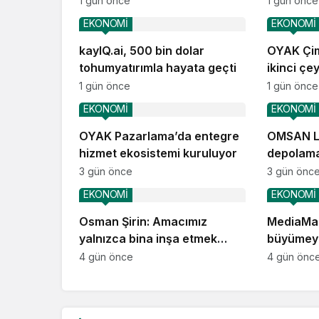
1 gün önce
1 gün önce
EKONOMİ
EKONOMİ
kayIQ.ai, 500 bin dolar
OYAK Çim
tohumyatırımla hayata geçti
ikinci çe
performa
1 gün önce
1 gün önce
EKONOMİ
EKONOMİ
OYAK Pazarlama’da entegre
OMSAN Lo
hizmet ekosistemi kuruluyor
depolama
operasyo
3 gün önce
3 gün önc
EKONOMİ
EKONOMİ
Osman Şirin: Amacımız
MediaMar
yalnızca bina inşa etmek
büyümey
değil, yatırımcısına
4 gün önce
4 gün önc
kazandıracak yaşam alanları
üretmek