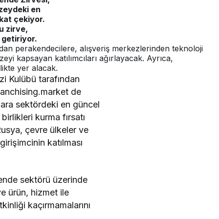
zeydeki en
kkat çekiyor.
 zirve,
getiriyor.
rdan perakendecilere, alışveriş merkezlerinden teknoloji
azeyi kapsayan katılımcıları ağırlayacak. Ayrıca,
likte yer alacak.
i Kulübü tarafından
ranchising.market de
ılara sektördeki en güncel
birlikleri kurma fırsatı
usya, çevre ülkeler ve
irişimcinin katılması
ende sektörü üzerinde
e ürün, hizmet ile
tkinliği kaçırmamalarını