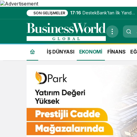
17:16
DestekBank’tan İlk Yarıda
SON GELIŞMELER
Güçlü Kâr Artışı
İŞ DÜNYASI
EKONOMİ
FİNANS
EĞ