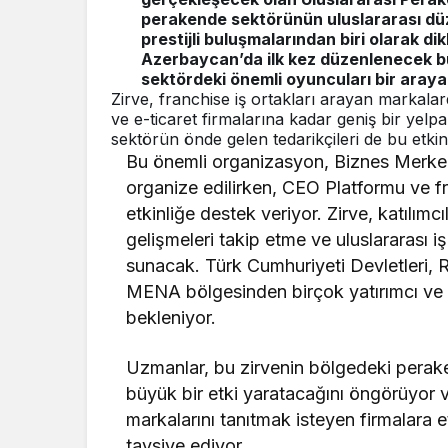
perakende sektörünün uluslararası dü
prestijli buluşmalarından biri olarak di
Azerbaycan’da ilk kez düzenlenecek bu
sektördeki önemli oyuncuları bir araya 
Zirve, franchise iş ortakları arayan markala
ve e-ticaret firmalarına kadar geniş bir yelp
sektörün önde gelen tedarikçileri de bu etkin
Bu önemli organizasyon, Biznes Merkez
organize edilirken, CEO Platformu ve f
etkinliğe destek veriyor. Zirve, katılımc
gelişmeleri takip etme ve uluslararası iş 
sunacak. Türk Cumhuriyeti Devletleri, R
MENA bölgesinden birçok yatırımcı ve g
bekleniyor.
Uzmanlar, bu zirvenin bölgedeki perak
büyük bir etki yaratacağını öngörüyor v
markalarını tanıtmak isteyen firmalara e
tavsiye ediyor.