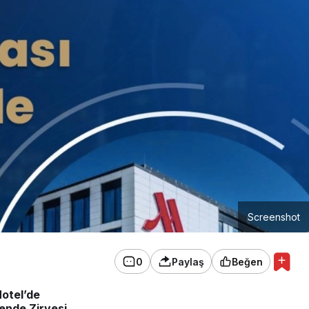
Screenshot
0
Paylaş
Beğen
Hotel’de
ende Zirvesi,