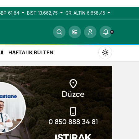
GBP
61,84
BIST
13.662,75
GR. ALTIN
6.658,45
0
Jİ
HAFTALIK BÜLTEN
Gündüz Modu
Gündüz modunu seçin.
Gece Modu
Gece modunu seçin.