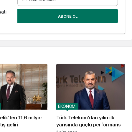
atı
ABONE OL
EKONOMİ
lik’ten 11,6 milyar
Türk Telekom’dan yılın ilk
ış geliri
yarısında güçlü performans