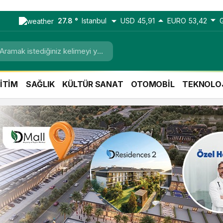
27.8 °
Istanbul
USD
45,91
EURO
53,42
İTİM
SAĞLIK
KÜLTÜR SANAT
OTOMOBİL
TEKNOLO