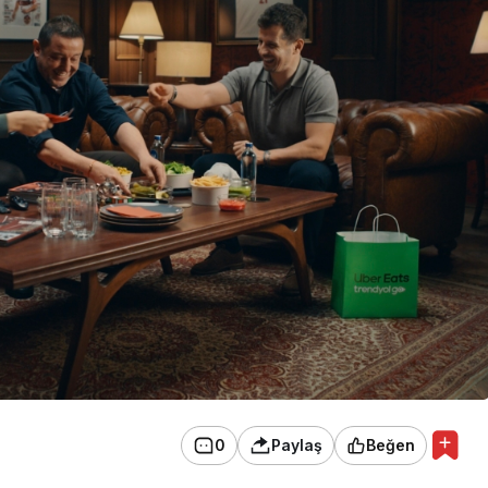
0
Paylaş
Beğen