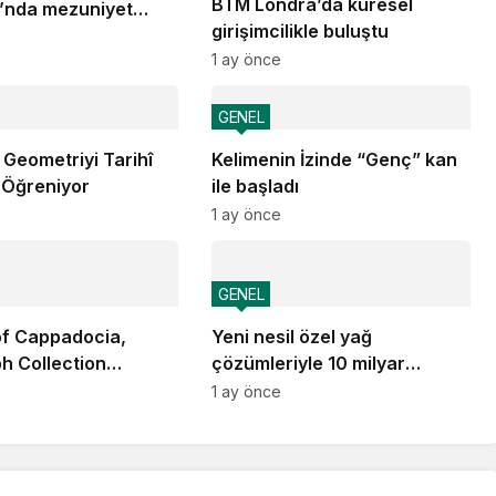
BTM Londra’da küresel
’nda mezuniyet
girişimcilikle buluştu
1 ay önce
GENEL
 Geometriyi Tarihî
Kelimenin İzinde “Genç” kan
 Öğreniyor
ile başladı
1 ay önce
GENEL
of Cappadocia,
Yeni nesil özel yağ
h Collection
çözümleriyle 10 milyar
a’da Açılıyor
dolarlık ihracat vizyonu
1 ay önce