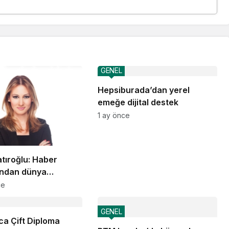
GENEL
Hepsiburada’dan yerel
emeğe dijital destek
1 ay önce
tıroğlu: Haber
ından dünya
ine taşınan güven
ce
GENEL
a Çift Diploma