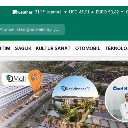
31.1 °
Istanbul
USD
45,91
EURO
53,42
İTİM
SAĞLIK
KÜLTÜR SANAT
OTOMOBİL
TEKNOLO