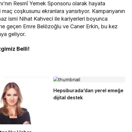
ımı’nın Resmî Yemek Sponsoru olarak hayata
ki maç coşkusunu ekranlara yansıtıyor. Kampanyanın
maz ismi Nihat Kahveci ile kariyerleri boyunca
tarihe geçen Emre Belözoğlu ve Caner Erkin, bu kez
aya geliyor.
gimiz Belli!
Hepsiburada’dan yerel emeğe
dijital destek