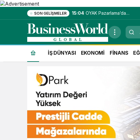
15:04
OYAK Pazarlama’da
SON GELIŞMELER
entegre hizmet
ekosistemi kuruluyor
İŞ DÜNYASI
EKONOMİ
FİNANS
EĞ