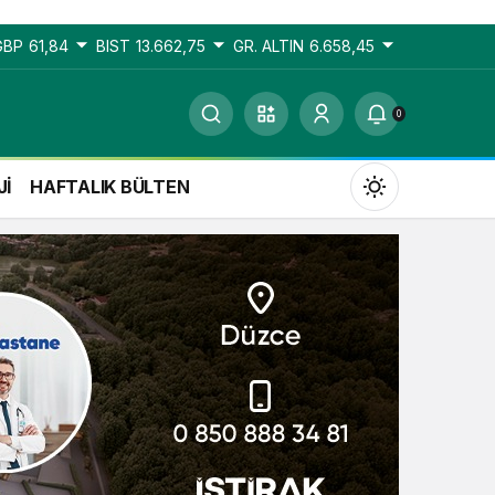
GBP
61,84
BIST
13.662,75
GR. ALTIN
6.658,45
0
Jİ
HAFTALIK BÜLTEN
Gündüz Modu
Gündüz modunu seçin.
Gece Modu
Gece modunu seçin.