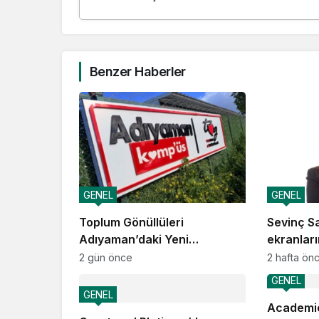
Benzer Haberler
GENEL
GENEL
Toplum Gönüllüleri
Sevinç Sa
Adıyaman’daki Yeni
ekranlar
Kamp’üs’te yılda 2.000
sahneler
2 gün önce
2 hafta ön
gence ulaşacak
GENEL
GENEL
Academic