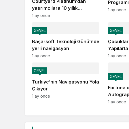
Courtyard Platinum’dan
Programı
yatırımcılara 10 yıllık
heyecanı
1 ay önce
amortisman güvencesi
1 ay önce
GENEL
GENEL
Başarsoft Teknoloji Günü’nde
Çocuklar
yerli navigasyon
Yapılarla
1 ay önce
1 ay önce
GENEL
GENEL
Türkiye’nin Navigasyonu Yola
Fortuna 
Çıkıyor
Autograp
1 ay önce
Kapadoky
1 ay önce