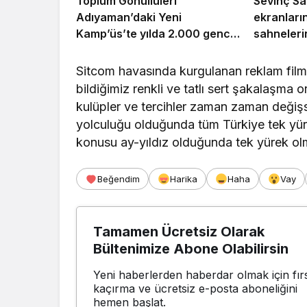
Toplum Gönüllüleri
Sevinç Sa
Adıyaman’daki Yeni
ekranları
Kamp’üs’te yılda 2.000 gence
sahneleri
ulaşacak
Sitcom havasında kurgulanan reklam film
bildiğimiz renkli ve tatlı sert şakalaşma
kulüpler ve tercihler zaman zaman değiş
yolculuğu olduğunda tüm Türkiye tek yürek
konusu ay-yıldız olduğunda tek yürek olma
Beğendim
Harika
Haha
Vay
Tamamen Ücretsiz Olarak
Bültenimize Abone Olabilirsin
Yeni haberlerden haberdar olmak için fırs
kaçırma ve ücretsiz e-posta aboneliğini
hemen başlat.