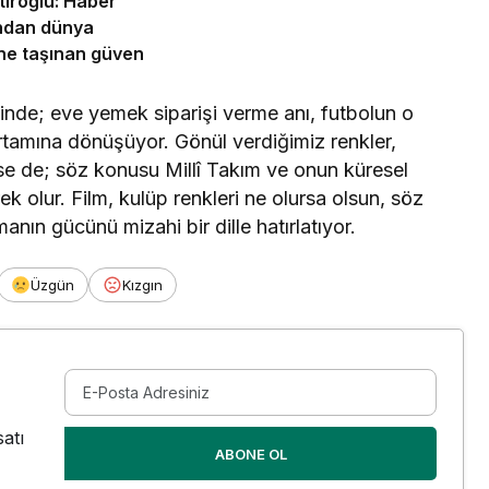
tıroğlu: Haber
ndan dünya
ne taşınan güven
inde; eve yemek siparişi verme anı, futbolun o
 ortamına dönüşüyor. Gönül verdiğimiz renkler,
se de; söz konusu Millî Takım ve onun küresel
 olur. Film, kulüp renkleri ne olursa olsun, söz
nın gücünü mizahi bir dille hatırlatıyor.
Üzgün
Kızgın
atı
ABONE OL