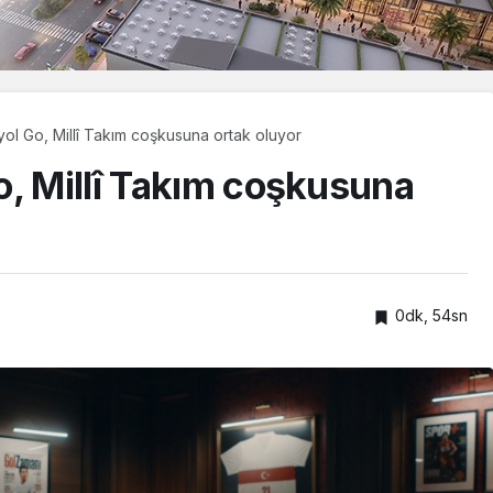
ol Go, Millî Takım coşkusuna ortak oluyor
o, Millî Takım coşkusuna
0dk, 54sn