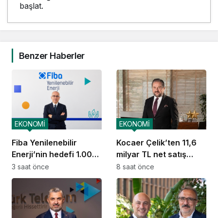
başlat.
Benzer Haberler
EKONOMİ
EKONOMİ
Fiba Yenilenebilir
Kocaer Çelik’ten 11,6
Enerji’nin hedefi 1.000
milyar TL net satış
MW
geliri
3 saat önce
8 saat önce