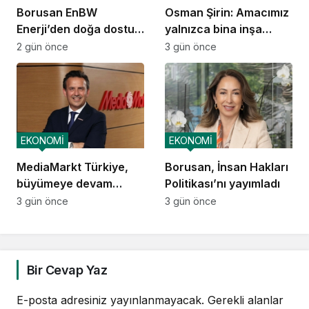
Borusan EnBW
Osman Şirin: Amacımız
Enerji’den doğa dostu
yalnızca bina inşa
proje
etmek değil,
2 gün önce
3 gün önce
yatırımcısına
kazandıracak yaşam
alanları üretmek
EKONOMİ
EKONOMİ
MediaMarkt Türkiye,
Borusan, İnsan Hakları
büyümeye devam
Politikası’nı yayımladı
ediyor
3 gün önce
3 gün önce
Bir Cevap Yaz
E-posta adresiniz yayınlanmayacak.
Gerekli alanlar