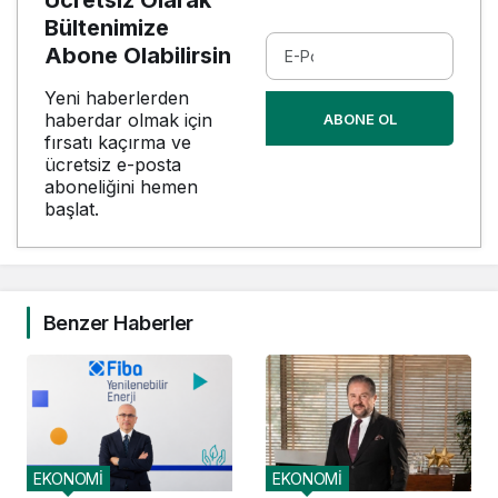
Bültenimize
Abone Olabilirsin
Yeni haberlerden
haberdar olmak için
ABONE OL
fırsatı kaçırma ve
ücretsiz e-posta
aboneliğini hemen
başlat.
Benzer Haberler
EKONOMİ
EKONOMİ