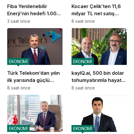
Fiba Yenilenebilir
Kocaer Çelik’ten 11,6
Enerji’nin hedefi 1.000
milyar TL net satış
MW
geliri
3 saat önce
8 saat önce
EKONOMİ
EKONOMİ
Türk Telekom’dan yılın
kayIQ.ai, 500 bin dolar
ilk yarısında güçlü
tohumyatırımla hayata
performans
geçti
8 saat önce
8 saat önce
EKONOMİ
EKONOMİ