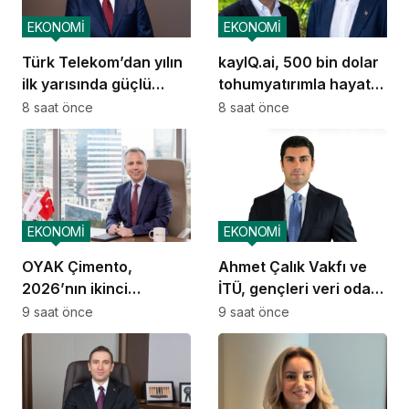
EKONOMİ
EKONOMİ
Türk Telekom’dan yılın
kayIQ.ai, 500 bin dolar
ilk yarısında güçlü
tohumyatırımla hayata
performans
geçti
8 saat önce
8 saat önce
EKONOMİ
EKONOMİ
OYAK Çimento,
Ahmet Çalık Vakfı ve
2026’nın ikinci
İTÜ, gençleri veri odaklı
çeyreğinde olumlu
geleceğe hazırlıyor
9 saat önce
9 saat önce
performansını
sürdürdü