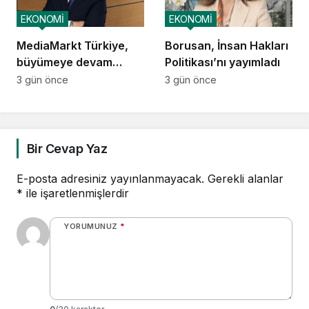
EKONOMİ
EKONOMİ
MediaMarkt Türkiye,
Borusan, İnsan Hakları
büyümeye devam
Politikası’nı yayımladı
ediyor
3 gün önce
3 gün önce
Bir Cevap Yaz
E-posta adresiniz yayınlanmayacak.
Gerekli alanlar
*
ile işaretlenmişlerdir
YORUMUNUZ
*