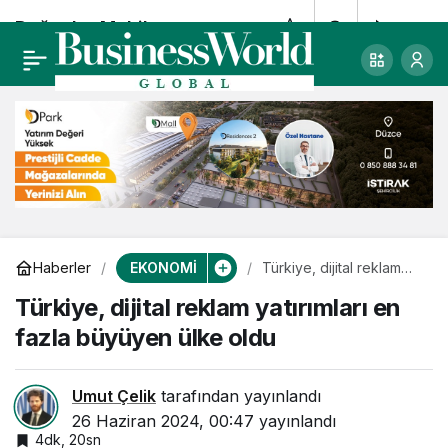
Doğanlar Mobilya
0
Paylaş
Grubu’ndan ilk
çeyrekte 2.1 milyar TL
konsolide satış geliri
EKONOMİ
Haberler
Türkiye, dijital reklam
yatırımları en fazla
Türkiye, dijital reklam yatırımları en
büyüyen ülke oldu
fazla büyüyen ülke oldu
Umut Çelik
tarafından yayınlandı
26 Haziran 2024, 00:47
yayınlandı
4dk, 20sn