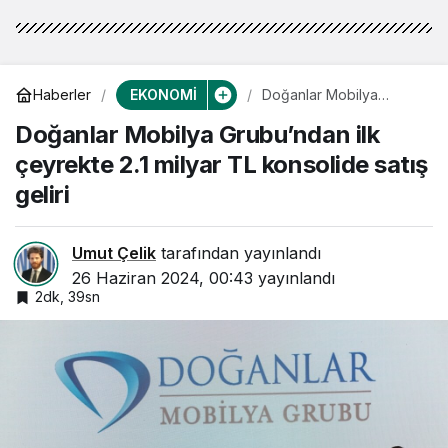
EKONOMİ
Haberler
Doğanlar Mobilya
Grubu’ndan ilk çeyrekte
Doğanlar Mobilya Grubu’ndan ilk
2.1 milyar TL konsolide
satış geliri
çeyrekte 2.1 milyar TL konsolide satış
geliri
Umut Çelik
tarafından yayınlandı
26 Haziran 2024, 00:43
yayınlandı
2dk, 39sn