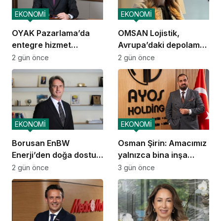
EKONOMİ
EKONOMİ
OYAK Pazarlama’da
OMSAN Lojistik,
entegre hizmet
Avrupa’daki depolama
ekosistemi kuruluyor
ve dağıtım
2 gün önce
2 gün önce
operasyonlarına
başladı
EKONOMİ
EKONOMİ
Borusan EnBW
Osman Şirin: Amacımız
Enerji’den doğa dostu
yalnızca bina inşa
proje
etmek değil,
2 gün önce
3 gün önce
yatırımcısına
kazandıracak yaşam
alanları üretmek