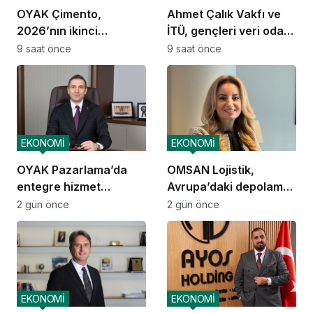
OYAK Çimento,
Ahmet Çalık Vakfı ve
2026’nın ikinci
İTÜ, gençleri veri odaklı
çeyreğinde olumlu
geleceğe hazırlıyor
9 saat önce
9 saat önce
performansını
sürdürdü
EKONOMİ
EKONOMİ
OYAK Pazarlama’da
OMSAN Lojistik,
entegre hizmet
Avrupa’daki depolama
ekosistemi kuruluyor
ve dağıtım
2 gün önce
2 gün önce
operasyonlarına
başladı
EKONOMİ
EKONOMİ