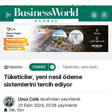
Türkiye’nin ilk yatırım
0
Paylaş
fonunun büyüklüğü
100 milyar TL’yi aştı
FİNANS
Haberler
Tüketiciler, yeni nesil
ödeme sistemlerini tercih
Tüketiciler, yeni nesil ödeme
ediyor
sistemlerini tercih ediyor
Umut Çelik
tarafından yayınlandı
23 Ekim 2024, 02:28
yayınlandı
3dk, 12sn