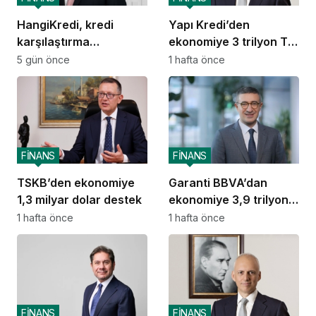
HangiKredi, kredi
Yapı Kredi’den
karşılaştırma
ekonomiye 3 trilyon TL
deneyimini ChatGPT’ye
destek
5 gün önce
1 hafta önce
taşıdı
FİNANS
FİNANS
TSKB’den ekonomiye
Garanti BBVA’dan
1,3 milyar dolar destek
ekonomiye 3,9 trilyon
TL destek
1 hafta önce
1 hafta önce
FİNANS
FİNANS