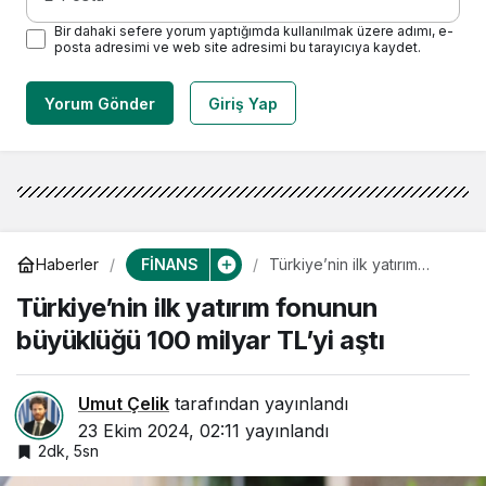
Bir dahaki sefere yorum yaptığımda kullanılmak üzere adımı, e-
posta adresimi ve web site adresimi bu tarayıcıya kaydet.
Yorum Gönder
Giriş Yap
FİNANS
Haberler
Türkiye’nin ilk yatırım
fonunun büyüklüğü 100
Türkiye’nin ilk yatırım fonunun
milyar TL’yi aştı
büyüklüğü 100 milyar TL’yi aştı
Umut Çelik
tarafından yayınlandı
23 Ekim 2024, 02:11
yayınlandı
2dk, 5sn