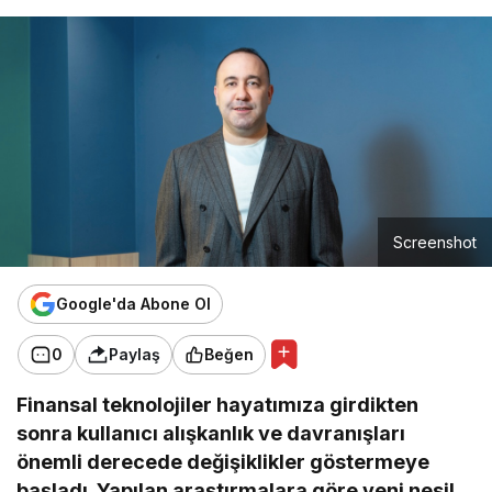
Screenshot
Google'da Abone Ol
0
Paylaş
Beğen
Finansal teknolojiler hayatımıza girdikten
sonra kullanıcı alışkanlık ve davranışları
önemli derecede değişiklikler göstermeye
başladı. Yapılan araştırmalara göre yeni nesil