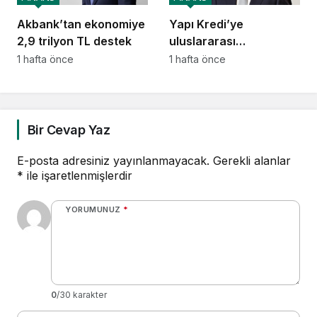
Akbank’tan ekonomiye
Yapı Kredi’ye
2,9 trilyon TL destek
uluslararası
piyasalardan 414
1 hafta önce
1 hafta önce
milyon dolarlık yeni
kaynak
Bir Cevap Yaz
E-posta adresiniz yayınlanmayacak.
Gerekli alanlar
*
ile işaretlenmişlerdir
YORUMUNUZ
*
0
/30 karakter