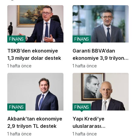
taşıdı
FİNANS
FİNANS
TSKB’den ekonomiye
Garanti BBVA’dan
1,3 milyar dolar destek
ekonomiye 3,9 trilyon
TL destek
1 hafta önce
1 hafta önce
FİNANS
FİNANS
Akbank’tan ekonomiye
Yapı Kredi’ye
2,9 trilyon TL destek
uluslararası
piyasalardan 414
1 hafta önce
1 hafta önce