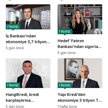
FİNANS
FİNANS
İş Bankası’ndan
Hedef Yatırım
ekonomiye 3,7 trilyon
Bankası’ndan sigorta
TL destek
5 gün önce
ve emeklilik alanında
5 gün önce
stratejik iş birliği
FİNANS
FİNANS
HangiKredi, kredi
Yapı Kredi’den
karşılaştırma
ekonomiye 3 trilyon TL
deneyimini ChatGPT’ye
destek
5 gün önce
1 hafta önce