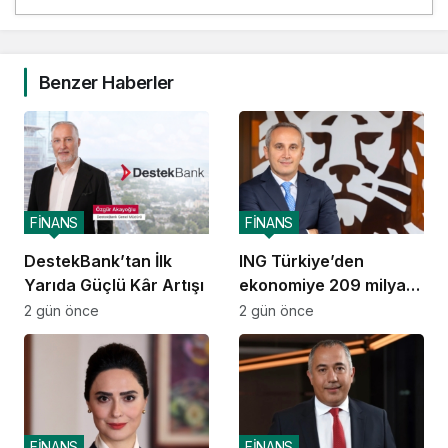
Benzer Haberler
FİNANS
FİNANS
DestekBank’tan İlk
ING Türkiye’den
Yarıda Güçlü Kâr Artışı
ekonomiye 209 milyar
TL destek
2 gün önce
2 gün önce
FİNANS
FİNANS