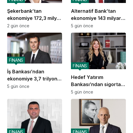
Şekerbank’tan
Alternatif Bank’tan
ekonomiye 172,3 milyar
ekonomiye 143 milyar
TL destek
TL destek
2 gün önce
5 gün önce
FİNANS
FİNANS
İş Bankası’ndan
Hedef Yatırım
ekonomiye 3,7 trilyon
Bankası’ndan sigorta
TL destek
5 gün önce
ve emeklilik alanında
5 gün önce
stratejik iş birliği
FİNANS
FİNANS