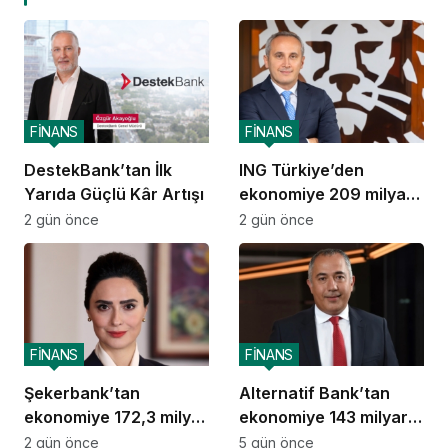
FİNANS
FİNANS
DestekBank’tan İlk
ING Türkiye’den
Yarıda Güçlü Kâr Artışı
ekonomiye 209 milyar
TL destek
2 gün önce
2 gün önce
FİNANS
FİNANS
Şekerbank’tan
Alternatif Bank’tan
ekonomiye 172,3 milyar
ekonomiye 143 milyar
TL destek
TL destek
2 gün önce
5 gün önce