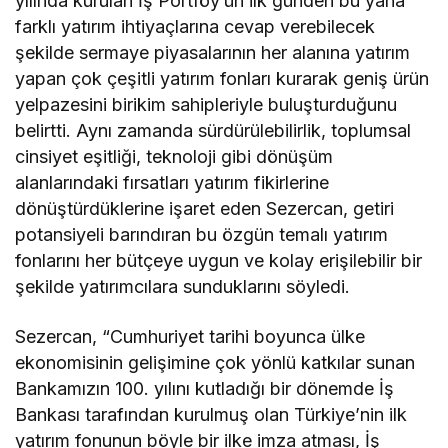
yılında kurulan İş Portföy’ün ilk günden bu yana
farklı yatırım ihtiyaçlarına cevap verebilecek
şekilde sermaye piyasalarının her alanına yatırım
yapan çok çeşitli yatırım fonları kurarak geniş ürün
yelpazesini birikim sahipleriyle buluşturduğunu
belirtti. Aynı zamanda sürdürülebilirlik, toplumsal
cinsiyet eşitliği, teknoloji gibi dönüşüm
alanlarındaki fırsatları yatırım fikirlerine
dönüştürdüklerine işaret eden Sezercan, getiri
potansiyeli barındıran bu özgün temalı yatırım
fonlarını her bütçeye uygun ve kolay erişilebilir bir
şekilde yatırımcılara sunduklarını söyledi.
Sezercan, “Cumhuriyet tarihi boyunca ülke
ekonomisinin gelişimine çok yönlü katkılar sunan
Bankamızın 100. yılını kutladığı bir dönemde İş
Bankası tarafından kurulmuş olan Türkiye’nin ilk
yatırım fonunun böyle bir ilke imza atması, İş