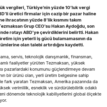
k vergileri, Türkiye’nin yüzde 10’luk vergi
D’li üretici firmalar için cazip bir pazar haline
ine ihracatının yüzde 8’lik kısmını takım
n Tezmaksan Grup CEO’su Hakan Aydoğdu, son
e rotayı ABD’ye çevirdiklerini belirtti. Hakan
retim için yeterli iş gücü bulamamasının da
lerine olan talebi artırdığını kaydetti.
lama, servis, teknolojik danışmanlık, finansman,
psamlı faaliyetler yürüten Tezmaksan, yüksek
arası pazarlardaki konumunu güçlendirmeye devam
ın bir ürünü olan, yerli üretim belgesine sahip
le fark yaratan Tezmaksan, Amerika pazarında da
sek verimlilik, esneklik ve sürdürülebilirlik odaklı
i dönemde teknolojik kabiliyetlerini global ölçekte
yor.