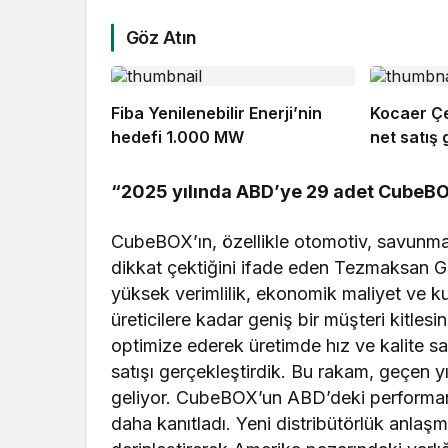
Göz Atın
Fiba Yenilenebilir Enerji’nin
Kocaer Çel
hedefi 1.000 MW
net satış g
“2025 yılında ABD’ye 29 adet CubeBOX
CubeBOX’ın, özellikle otomotiv, savunm
dikkat çektiğini ifade eden Tezmaksan
yüksek verimlilik, ekonomik maliyet ve ku
üreticilere kadar geniş bir müşteri kitle
optimize ederek üretimde hız ve kalite 
satışı gerçekleştirdik. Bu rakam, geçen y
geliyor. CubeBOX’un ABD’deki performan
daha kanıtladı. Yeni distribütörlük anlaşma