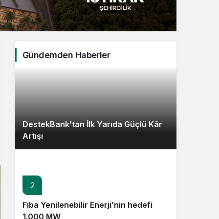
Sistem Modu
Sistem modunu seçin.
Gündemden Haberler
DestekBank’tan İlk Yarıda Güçlü Kâr
Artışı
2
Fiba Yenilenebilir Enerji’nin hedefi
1.000 MW