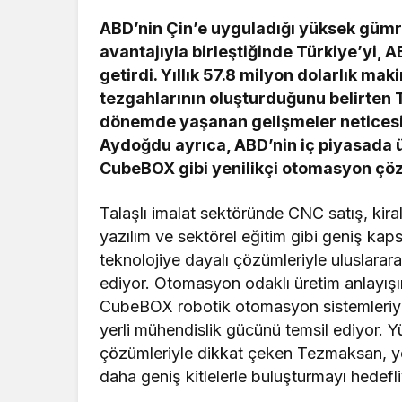
ABD’nin Çin’e uyguladığı yüksek gümrü
avantajıyla birleştiğinde Türkiye’yi, AB
getirdi. Yıllık 57.8 milyon dolarlık mak
tezgahlarının oluşturduğunu belirte
dönemde yaşanan gelişmeler neticesind
Aydoğdu ayrıca, ABD’nin iç piyasada ü
CubeBOX gibi yenilikçi otomasyon çözüm
Talaşlı imalat sektöründe CNC satış, kira
yazılım ve sektörel eğitim gibi geniş ka
teknolojiye dayalı çözümleriyle uluslar
ediyor. Otomasyon odaklı üretim anlayışın
CubeBOX robotik otomasyon sistemleriy
yerli mühendislik gücünü temsil ediyor. Yük
çözümleriyle dikkat çeken Tezmaksan, yen
daha geniş kitlelerle buluşturmayı hedefli