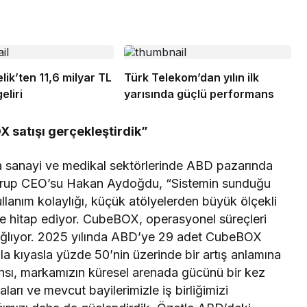
ik’ten 11,6 milyar TL
Türk Telekom’dan yılın ilk
eliri
yarısında güçlü performans
 satışı gerçekleştirdik”
a sanayi ve medikal sektörlerinde ABD pazarında
 Grup CEO’su Hakan Aydoğdu, “Sistemin sunduğu
llanım kolaylığı, küçük atölyelerden büyük ölçekli
sine hitap ediyor. CubeBOX, operasyonel süreçleri
sağlıyor. 2025 yılında ABD’ye 29 adet CubeBOX
ıla kıyasla yüzde 50’nin üzerinde bir artış anlamına
sı, markamızın küresel arenada gücünü bir kez
ları ve mevcut bayilerimizle iş birliğimizi