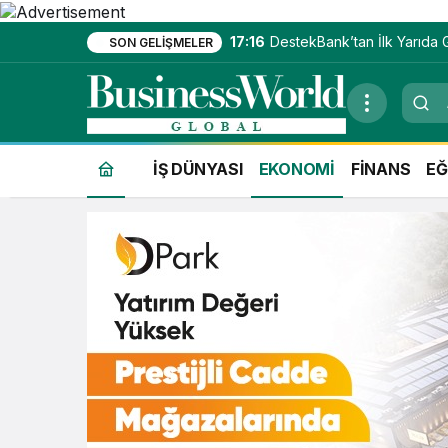
17:16
DestekBank’tan İlk Yarıda G
SON GELIŞMELER
İŞ DÜNYASI
EKONOMİ
FİNANS
EĞ