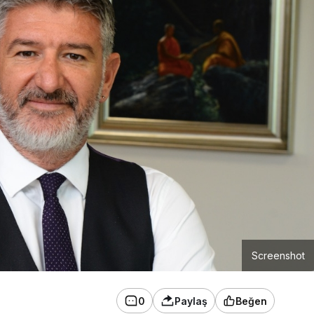
Screenshot
0
Paylaş
Beğen