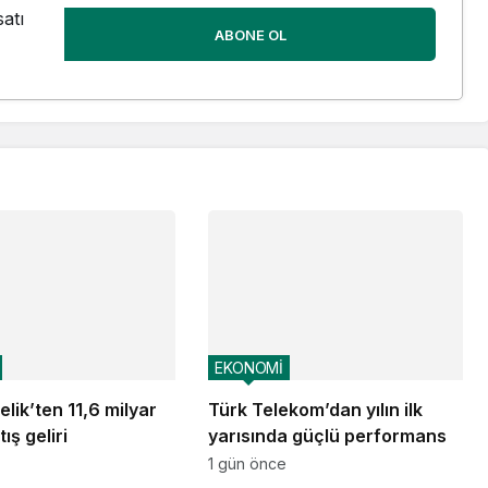
atı
ABONE OL
EKONOMİ
lik’ten 11,6 milyar
Türk Telekom’dan yılın ilk
ış geliri
yarısında güçlü performans
1 gün önce