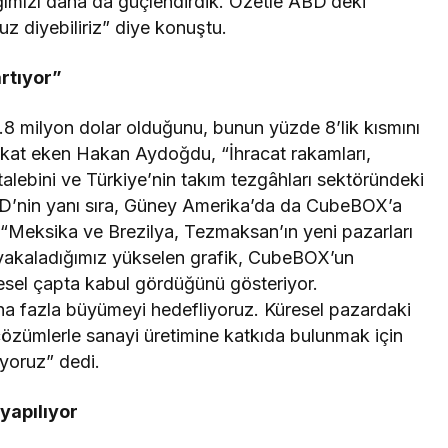
ığımızı daha da güçlendirdik. Özetle ABD’deki
uz diyebiliriz” diye konuştu.
rtıyor”
.8 milyon dolar olduğunu, bunun yüzde 8’lik kısmını
ikkat eken Hakan Aydoğdu, “İhracat rakamları,
ebini ve Türkiye’nin takım tezgâhları sektöründeki
D’nin yanı sıra, Güney Amerika’da da CubeBOX’a
, “Meksika ve Brezilya, Tezmaksan’ın yeni pazarları
yakaladığımız yükselen grafik, CubeBOX’un
esel çapta kabul gördüğünü gösteriyor.
 fazla büyümeyi hedefliyoruz. Küresel pazardaki
zümlerle sanayi üretimine katkıda bulunmak için
yoruz” dedi.
yapılıyor