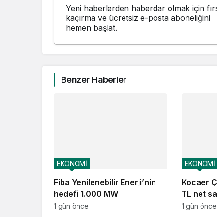
Yeni haberlerden haberdar olmak için fırs
kaçırma ve ücretsiz e-posta aboneliğini
hemen başlat.
Benzer Haberler
EKONOMİ
EKONOMİ
Fiba Yenilenebilir Enerji’nin
Kocaer Çe
hedefi 1.000 MW
TL net sat
1 gün önce
1 gün önce