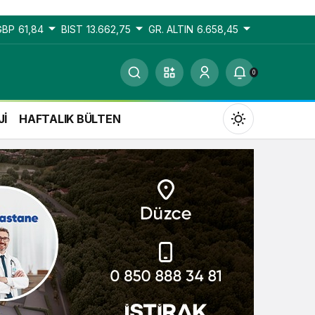
GBP
61,84
BIST
13.662,75
GR. ALTIN
6.658,45
0
Jİ
HAFTALIK BÜLTEN
Gündüz Modu
Gündüz modunu seçin.
Gece Modu
Gece modunu seçin.