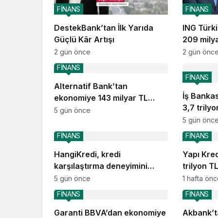
FİNANS
FİNANS
DestekBank’tan İlk Yarıda
ING Türk
Güçlü Kâr Artışı
209 mily
2 gün önce
2 gün önc
FİNANS
FİNANS
Alternatif Bank’tan
İş Banka
ekonomiye 143 milyar TL
3,7 trily
destek
5 gün önce
5 gün önc
FİNANS
FİNANS
HangiKredi, kredi
Yapı Kre
karşılaştırma deneyimini
trilyon T
ChatGPT’ye taşıdı
5 gün önce
1 hafta ön
FİNANS
FİNANS
Garanti BBVA’dan ekonomiye
Akbank’t