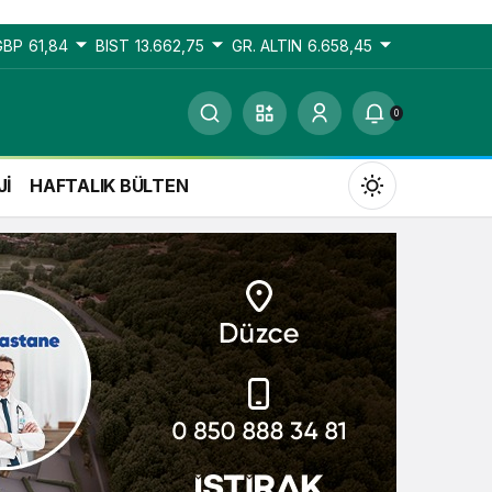
GBP
61,84
BIST
13.662,75
GR. ALTIN
6.658,45
0
Jİ
HAFTALIK BÜLTEN
Gündüz Modu
Gündüz modunu seçin.
Gece Modu
Gece modunu seçin.