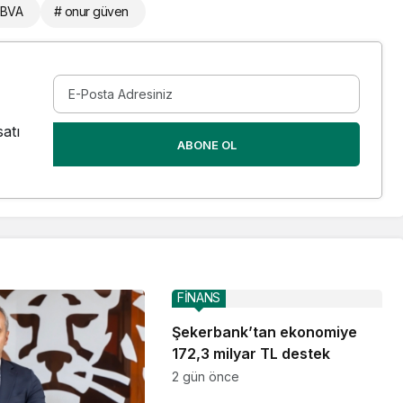
BBVA
# onur güven
atı
ABONE OL
FİNANS
Şekerbank’tan ekonomiye
172,3 milyar TL destek
2 gün önce