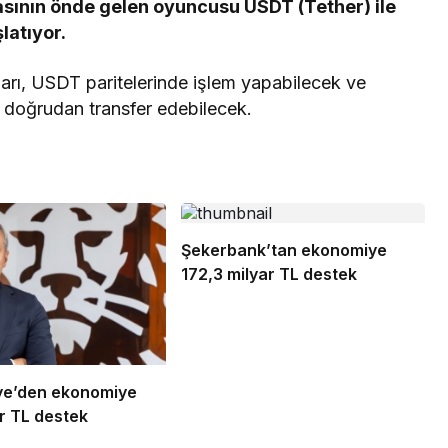
asının önde gelen oyuncusu USDT (Tether) ile
latıyor.
ıları, USDT paritelerinde işlem yapabilecek ve
 doğrudan transfer edebilecek.
Şekerbank’tan ekonomiye
172,3 milyar TL destek
ye’den ekonomiye
r TL destek