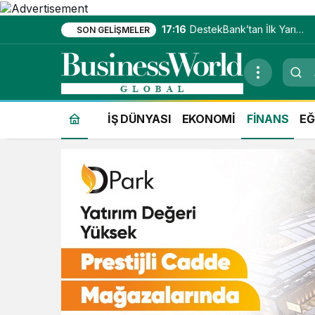
17:16
DestekBank’tan İlk Yarıda
SON GELIŞMELER
Güçlü Kâr Artışı
İŞ DÜNYASI
EKONOMİ
FİNANS
EĞ