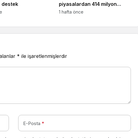
L destek
piyasalardan 414 milyon
dolarlık yeni kaynak
ce
1 hafta önce
 alanlar
*
ile işaretlenmişlerdir
E-Posta
*