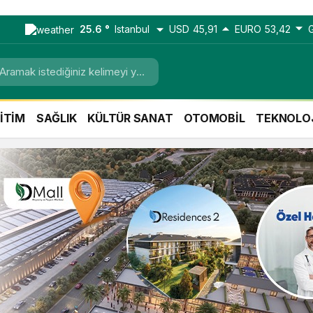
25.6 °
Istanbul
USD
45,91
EURO
53,42
İTİM
SAĞLIK
KÜLTÜR SANAT
OTOMOBİL
TEKNOLO