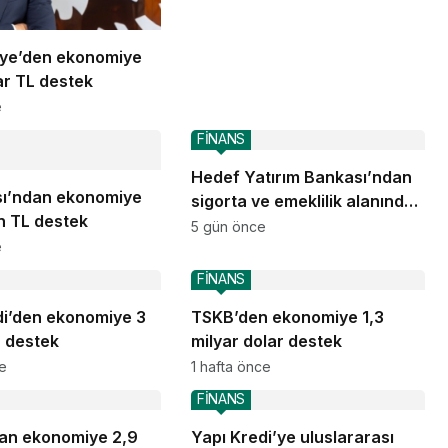
iye’den ekonomiye
ar TL destek
e
FİNANS
Hedef Yatırım Bankası’ndan
sı’ndan ekonomiye
sigorta ve emeklilik alanında
on TL destek
stratejik iş birliği
5 gün önce
e
FİNANS
di’den ekonomiye 3
TSKB’den ekonomiye 1,3
L destek
milyar dolar destek
ce
1 hafta önce
FİNANS
an ekonomiye 2,9
Yapı Kredi’ye uluslararası