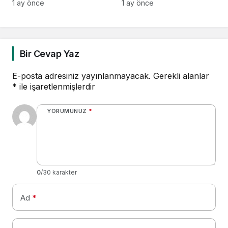
Autograph Collection
dolarlık ihracat vizyonu
1 ay önce
1 ay önce
Kapadokya’da Açılıyor
Bir Cevap Yaz
E-posta adresiniz yayınlanmayacak.
Gerekli alanlar
*
ile işaretlenmişlerdir
YORUMUNUZ
*
0
/30 karakter
Ad
*