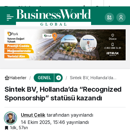
Tera Girişim, Aura
0
Paylaş
Portföy’ün yüzde
16,6’sını satın aldı
GENEL
Haberler
Sintek BV, Hollanda’da
“Recognized Sponsorship”
Sintek BV, Hollanda’da “Recognized
statüsü kazandı
Sponsorship” statüsü kazandı
Umut Çelik
tarafından yayınlandı
14 Ekim 2025, 15:46
yayınlandı
1dk, 57sn