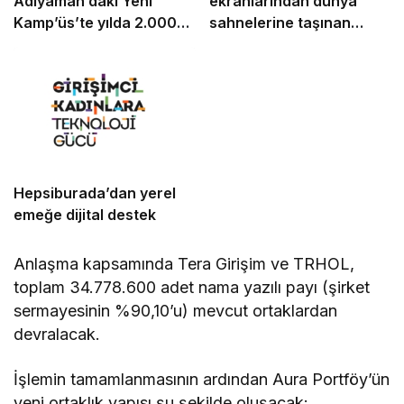
Adıyaman’daki Yeni
ekranlarından dünya
Kamp’üs’te yılda 2.000
sahnelerine taşınan
gence ulaşacak
güven
Hepsiburada’dan yerel
emeğe dijital destek
Anlaşma kapsamında Tera Girişim ve TRHOL,
toplam 34.778.600 adet nama yazılı payı (şirket
sermayesinin %90,10’u) mevcut ortaklardan
devralacak.
İşlemin tamamlanmasının ardından Aura Portföy’ün
yeni ortaklık yapısı şu şekilde oluşacak: