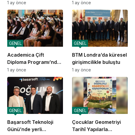
yatırımcılara 10 yıllık
1 ay önce
1 ay önce
amortisman güvencesi
GENEL
GENEL
Academica Çift
BTM Londra’da küresel
Diploma Programı’nda
girişimcilikle buluştu
mezuniyet heyecanı
1 ay önce
1 ay önce
GENEL
GENEL
Başarsoft Teknoloji
Çocuklar Geometriyi
Günü’nde yerli
Tarihî Yapılarla