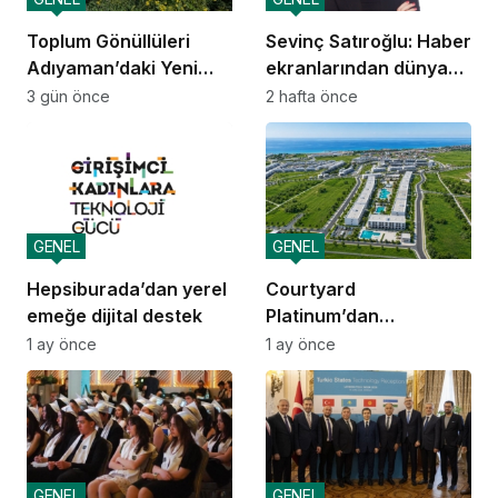
Toplum Gönüllüleri
Sevinç Satıroğlu: Haber
Adıyaman’daki Yeni
ekranlarından dünya
Kamp’üs’te yılda 2.000
sahnelerine taşınan
3 gün önce
2 hafta önce
gence ulaşacak
güven
GENEL
GENEL
Hepsiburada’dan yerel
Courtyard
emeğe dijital destek
Platinum’dan
yatırımcılara 10 yıllık
1 ay önce
1 ay önce
amortisman güvencesi
GENEL
GENEL