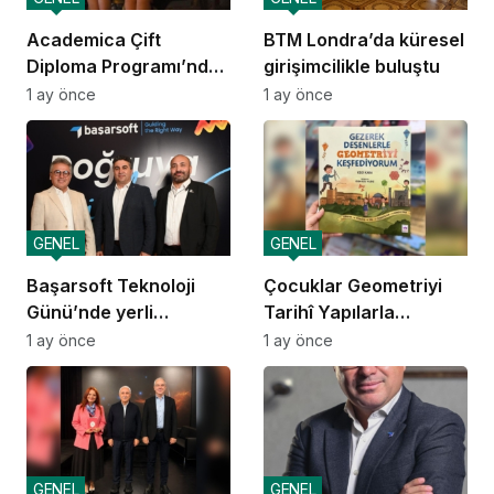
Academica Çift
BTM Londra’da küresel
Diploma Programı’nda
girişimcilikle buluştu
mezuniyet heyecanı
1 ay önce
1 ay önce
GENEL
GENEL
Başarsoft Teknoloji
Çocuklar Geometriyi
Günü’nde yerli
Tarihî Yapılarla
navigasyon
Öğreniyor
1 ay önce
1 ay önce
GENEL
GENEL