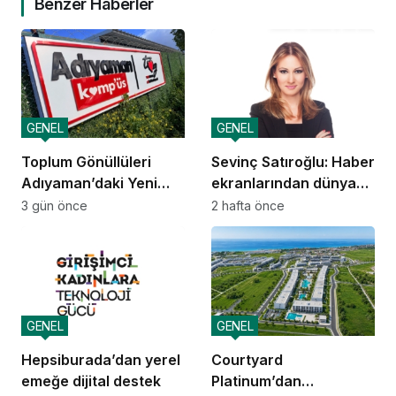
Benzer Haberler
GENEL
GENEL
Toplum Gönüllüleri
Sevinç Satıroğlu: Haber
Adıyaman’daki Yeni
ekranlarından dünya
Kamp’üs’te yılda 2.000
sahnelerine taşınan
3 gün önce
2 hafta önce
gence ulaşacak
güven
GENEL
GENEL
Hepsiburada’dan yerel
Courtyard
emeğe dijital destek
Platinum’dan