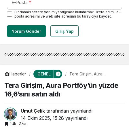
E-Posta
*
Bir dahaki sefere yorum yaptığımda kullanılmak üzere adımı, e-
posta adresimi ve web site adresimi bu tarayıcıya kaydet.
Yorum Gönder
Giriş Yap
GENEL
Haberler
Tera Girişim, Aura
Portföy’ün yüzde 16,6’sını
Tera Girişim, Aura Portföy’ün yüzde
satın aldı
16,6’sını satın aldı
Umut Çelik
tarafından yayınlandı
14 Ekim 2025, 15:28
yayınlandı
1dk, 27sn