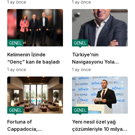
navigasyon
Öğreniyor
1 ay önce
1 ay önce
GENEL
GENEL
Kelimenin İzinde
Türkiye’nin
“Genç” kan ile başladı
Navigasyonu Yola
Çıkıyor
1 ay önce
1 ay önce
GENEL
GENEL
Fortuna of
Yeni nesil özel yağ
Cappadocia,
çözümleriyle 10 milyar