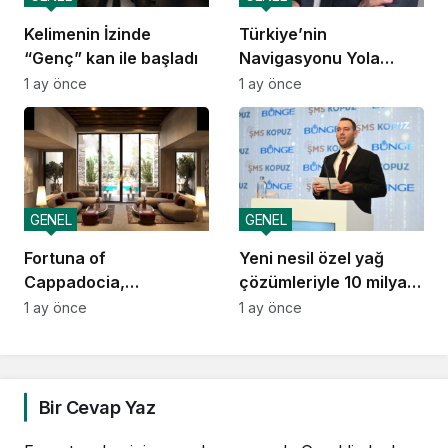
Kelimenin İzinde
Türkiye’nin
“Genç” kan ile başladı
Navigasyonu Yola
Çıkıyor
1 ay önce
1 ay önce
GENEL
GENEL
Fortuna of
Yeni nesil özel yağ
Cappadocia,
çözümleriyle 10 milyar
Autograph Collection
dolarlık ihracat vizyonu
1 ay önce
1 ay önce
Kapadokya’da Açılıyor
Bir Cevap Yaz