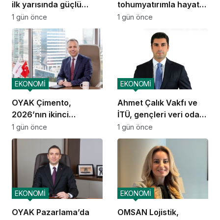
ilk yarısında güçlü
tohumyatırımla hayata
performans
geçti
1 gün önce
1 gün önce
EKONOMİ
EKONOMİ
OYAK Çimento,
Ahmet Çalık Vakfı ve
2026’nın ikinci
İTÜ, gençleri veri odaklı
çeyreğinde olumlu
geleceğe hazırlıyor
1 gün önce
1 gün önce
performansını
sürdürdü
EKONOMİ
EKONOMİ
OYAK Pazarlama’da
OMSAN Lojistik,