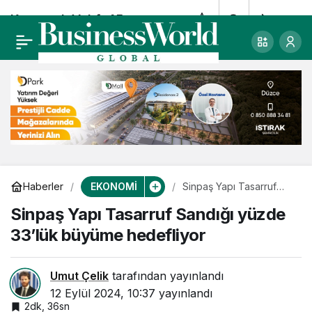
Koruncuk Vakfı 45.
0
Paylaş
yılını kutluyor
EKONOMİ
Haberler
Sinpaş Yapı Tasarruf
Sandığı yüzde 33’lük
Sinpaş Yapı Tasarruf Sandığı yüzde
büyüme hedefliyor
33’lük büyüme hedefliyor
Umut Çelik
tarafından yayınlandı
12 Eylül 2024, 10:37
yayınlandı
2dk, 36sn