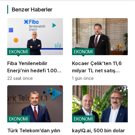
Benzer Haberler
EKONOMİ
EKONOMİ
Fiba Yenilenebilir
Kocaer Çelik’ten 11,6
Enerji’nin hedefi 1.000
milyar TL net satış
MW
geliri
22 saat önce
1 gün önce
EKONOMİ
EKONOMİ
Türk Telekom’dan yılın
kayIQ.ai, 500 bin dolar