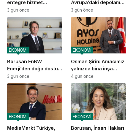
entegre hizmet
Avrupa’daki depolama
ekosistemi kuruluyor
ve dağıtım
3 gün önce
3 gün önce
operasyonlarına
başladı
EKONOMİ
EKONOMİ
Borusan EnBW
Osman Şirin: Amacımız
Enerji’den doğa dostu
yalnızca bina inşa
proje
etmek değil,
3 gün önce
4 gün önce
yatırımcısına
kazandıracak yaşam
alanları üretmek
EKONOMİ
EKONOMİ
MediaMarkt Türkiye,
Borusan, İnsan Hakları