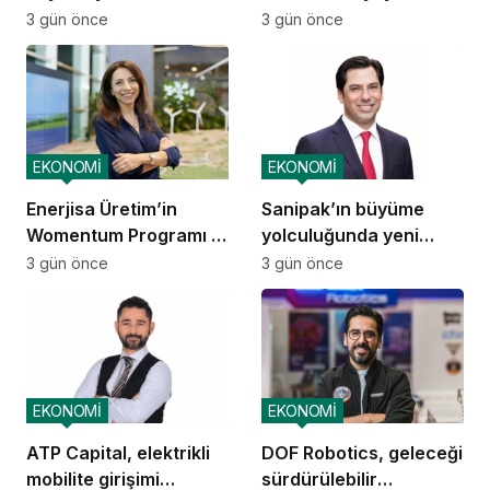
ediyor
3 gün önce
3 gün önce
EKONOMİ
EKONOMİ
Enerjisa Üretim’in
Sanipak’ın büyüme
Womentum Programı 5
yolculuğunda yeni
yılda yaklaşık 11 bin
dönem
3 gün önce
3 gün önce
genç kadına ulaştı
EKONOMİ
EKONOMİ
ATP Capital, elektrikli
DOF Robotics, geleceği
mobilite girişimi
sürdürülebilir