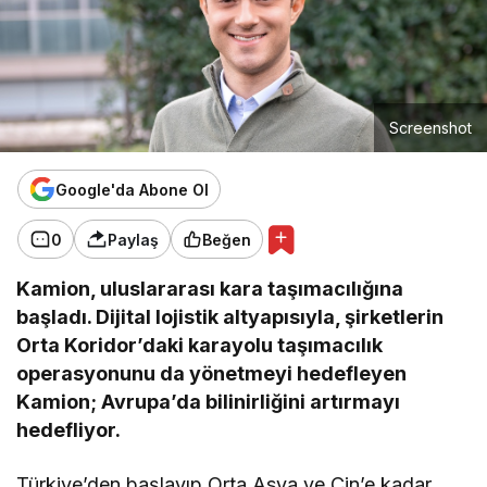
Screenshot
Google'da Abone Ol
0
Paylaş
Beğen
Kamion, uluslararası kara taşımacılığına
başladı. Dijital lojistik altyapısıyla, şirketlerin
Orta Koridor’daki karayolu taşımacılık
operasyonunu da yönetmeyi hedefleyen
Kamion; Avrupa’da bilinirliğini artırmayı
hedefliyor.
Türkiye’den başlayıp Orta Asya ve Çin’e kadar