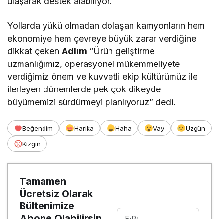
ulaşarak destek alabiliyor.”
Yollarda yükü olmadan dolaşan kamyonların hem
ekonomiye hem çevreye büyük zarar verdiğine
dikkat çeken
Adlım
“Ürün geliştirme
uzmanlığımız, operasyonel mükemmeliyete
verdiğimiz önem ve kuvvetli ekip kültürümüz ile
ilerleyen dönemlerde pek çok dikeyde
büyümemizi sürdürmeyi planlıyoruz” dedi.
Beğendim
Harika
Haha
Vay
Üzgün
Kızgın
Tamamen
Ücretsiz Olarak
Bültenimize
Abone Olabilirsin