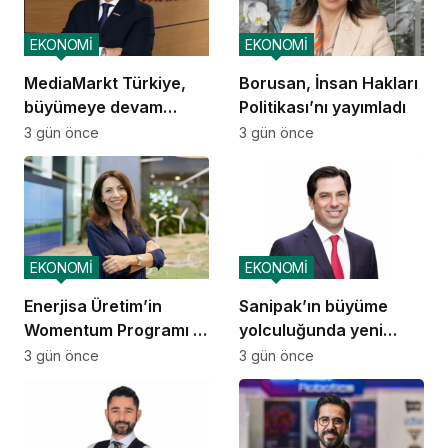
EKONOMİ
EKONOMİ
MediaMarkt Türkiye,
Borusan, İnsan Hakları
büyümeye devam
Politikası’nı yayımladı
ediyor
3 gün önce
3 gün önce
EKONOMİ
EKONOMİ
Enerjisa Üretim’in
Sanipak’ın büyüme
Womentum Programı 5
yolculuğunda yeni
yılda yaklaşık 11 bin
dönem
3 gün önce
3 gün önce
genç kadına ulaştı