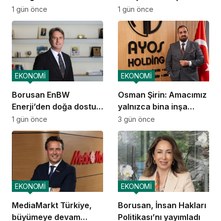
ekosistemi kuruluyor
ve dağıtım
1 gün önce
1 gün önce
operasyonlarına
başladı
EKONOMİ
EKONOMİ
Borusan EnBW
Osman Şirin: Amacımız
Enerji’den doğa dostu
yalnızca bina inşa
proje
etmek değil,
1 gün önce
3 gün önce
yatırımcısına
kazandıracak yaşam
alanları üretmek
EKONOMİ
EKONOMİ
MediaMarkt Türkiye,
Borusan, İnsan Hakları
büyümeye devam
Politikası’nı yayımladı