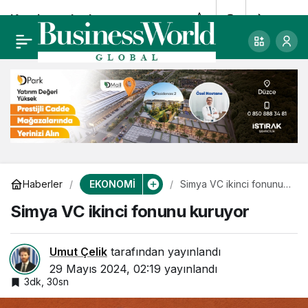
Kamion, uluslararası
0
Paylaş
taşımacılığa adım attı
EKONOMİ
Haberler
Simya VC ikinci fonunu
kuruyor
Simya VC ikinci fonunu kuruyor
Umut Çelik
tarafından yayınlandı
29 Mayıs 2024, 02:19
yayınlandı
3dk, 30sn