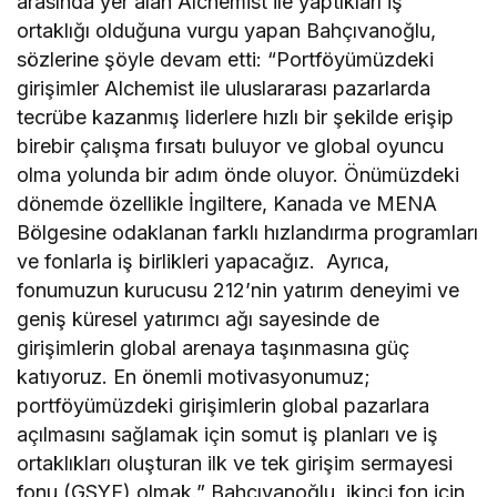
arasında yer alan Alchemist ile yaptıkları iş
ortaklığı olduğuna vurgu yapan Bahçıvanoğlu,
sözlerine şöyle devam etti: “Portföyümüzdeki
girişimler Alchemist ile uluslararası pazarlarda
tecrübe kazanmış liderlere hızlı bir şekilde erişip
birebir çalışma fırsatı buluyor ve global oyuncu
olma yolunda bir adım önde oluyor. Önümüzdeki
dönemde özellikle İngiltere, Kanada ve MENA
Bölgesine odaklanan farklı hızlandırma programları
ve fonlarla iş birlikleri yapacağız. Ayrıca,
fonumuzun kurucusu 212’nin yatırım deneyimi ve
geniş küresel yatırımcı ağı sayesinde de
girişimlerin global arenaya taşınmasına güç
katıyoruz. En önemli motivasyonumuz;
portföyümüzdeki girişimlerin global pazarlara
açılmasını sağlamak için somut iş planları ve iş
ortaklıkları oluşturan ilk ve tek girişim sermayesi
fonu (GSYF) olmak.” Bahçıvanoğlu, ikinci fon için