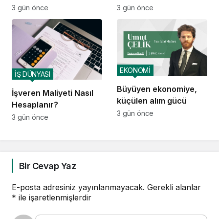
Voltivo’yu kuruyor
teknolojiyle tasarlıyor
3 gün önce
3 gün önce
EKONOMİ
İŞ DÜNYASI
Büyüyen ekonomiye,
İşveren Maliyeti Nasıl
küçülen alım gücü
Hesaplanır?
3 gün önce
3 gün önce
Bir Cevap Yaz
E-posta adresiniz yayınlanmayacak.
Gerekli alanlar
*
ile işaretlenmişlerdir