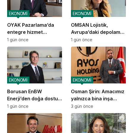
EKONOMİ
EKONOMİ
OYAK Pazarlama’da
OMSAN Lojistik,
entegre hizmet
Avrupa’daki depolama
ekosistemi kuruluyor
ve dağıtım
1 gün önce
1 gün önce
operasyonlarına
başladı
EKONOMİ
EKONOMİ
Borusan EnBW
Osman Şirin: Amacımız
Enerji’den doğa dostu
yalnızca bina inşa
proje
etmek değil,
1 gün önce
3 gün önce
yatırımcısına
kazandıracak yaşam
alanları üretmek