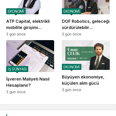
EKONOMİ
EKONOMİ
ATP Capital, elektrikli
DOF Robotics, geleceği
mobilite girişimi
sürdürülebilir
Voltivo’yu kuruyor
teknolojiyle tasarlıyor
3 gün önce
3 gün önce
EKONOMİ
İŞ DÜNYASI
Büyüyen ekonomiye,
İşveren Maliyeti Nasıl
küçülen alım gücü
Hesaplanır?
3 gün önce
3 gün önce