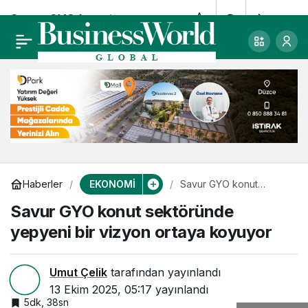
Savur GYO konut
0
Paylaş
sektöründe yepyeni
bir vizyon ortaya
koyuyor
EKONOMİ
Haberler
Savur GYO konut
sektöründe yepyeni bir
Savur GYO konut sektöründe
vizyon ortaya koyuyor
yepyeni bir vizyon ortaya koyuyor
Umut Çelik
tarafından yayınlandı
13 Ekim 2025, 05:17
yayınlandı
5dk, 38sn