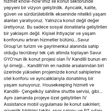
hizmet know-how’ımız ile konut sektöründe
yepyeni bir vizyon geliştirdik. Ayrıcalık, kalite,
güven ve sürdürülebilirlik ekseninde nitelikli yaşam
alanları yaratıyoruz. Yalnızca konut değil değer
üretiyoruz. Bu sadece sosyal donatılarla geliştirilen
bir yaklaşım değil. Kişisel ihtiyaçlar ve yaşam
konforunu artıran hizmetler bütünü…Savur
Group’un turizm ve gayrimenkul alanında sahip
olduğu tecrübeyi tek çatı altında toplayan Savur
GYO’nun ilk konut projesi olan İV Kandilli bunun en
iyi örneği… Kandilli’nin en nadide arsalarından biri
üzerinde yükselen projemizde konut sahiplerine
otel konforu ve ayrıcalıklarıyla donatılmış bir
yaşam sunuyoruz. Housekeeping hizmeti ve
Kandilli- Çengelköy sahiline shuttle servisi, gibi…
Aynı zamanda projeye özel geliştirilen IV
Assistance mobil uygulaması ile konut sakinleri;
güvenlik bildirimi takibi, spor salonu ve PT odası