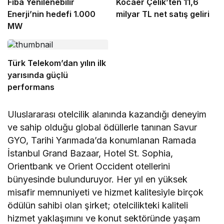
Fiba Yenilenebilir
Kocaer Çelik’ten 11,6
Enerji’nin hedefi 1.000
milyar TL net satış geliri
MW
Türk Telekom’dan yılın ilk
yarısında güçlü
performans
Uluslararası otelcilik alanında kazandığı deneyim
ve sahip olduğu global ödüllerle tanınan Savur
GYO, Tarihi Yarımada’da konumlanan Ramada
İstanbul Grand Bazaar, Hotel St. Sophia,
Orientbank ve Orient Occident otellerini
bünyesinde bulunduruyor. Her yıl en yüksek
misafir memnuniyeti ve hizmet kalitesiyle birçok
ödülün sahibi olan şirket; otelcilikteki kaliteli
hizmet yaklaşımını ve konut sektöründe yaşam