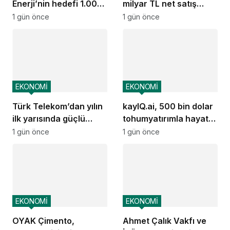
Enerji’nin hedefi 1.000
milyar TL net satış
MW
geliri
1 gün önce
1 gün önce
EKONOMİ
EKONOMİ
Türk Telekom’dan yılın
kayIQ.ai, 500 bin dolar
ilk yarısında güçlü
tohumyatırımla hayata
performans
geçti
1 gün önce
1 gün önce
EKONOMİ
EKONOMİ
OYAK Çimento,
Ahmet Çalık Vakfı ve