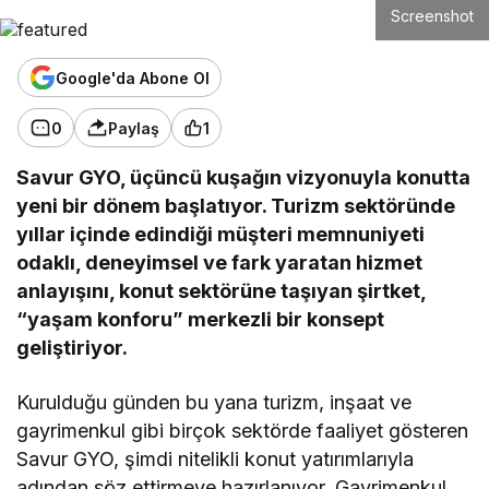
Screenshot
Google'da Abone Ol
0
Paylaş
1
Savur GYO, üçüncü kuşağın vizyonuyla konutta
yeni bir dönem başlatıyor. Turizm sektöründe
yıllar içinde edindiği müşteri memnuniyeti
odaklı, deneyimsel ve fark yaratan hizmet
anlayışını, konut sektörüne taşıyan şirtket,
“yaşam konforu” merkezli bir konsept
geliştiriyor.
Kurulduğu günden bu yana turizm, inşaat ve
gayrimenkul gibi birçok sektörde faaliyet gösteren
Savur GYO, şimdi nitelikli konut yatırımlarıyla
adından söz ettirmeye hazırlanıyor. Gayrimenkul