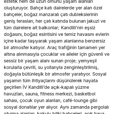
estetik hem de uzun ömürlü yaşam alanları
oluşturuyor. Bahçe katı dairelerde yer alan özel
bahçeler, boğaz manzaralı çatı dublekslerinin
geniş terasları, her çatı katında bulunan jakuzi ve
tüm dairelere ait balkonlar; Kandilli’nin eşsiz
doğasını, boğaz esintisini ve temiz havasını evlerin
içine kadar taşıyarak yaşam alanlarına benzersiz
bir atmosfer katıyor. Araç trafiğinin tamamen yer
altına alınmasıyla çocuklar ve aileler için güvenli ve
sessiz bir yaşam alanı sunan proje; yemyeşil
korularla çevrili, su yollarıyla zenginleştirilmiş,
doğayla bütünleşik bir atmosfer yaratıyor. Sosyal
yaşamın tüm ihtiyaçlarını düşünülerek hayata
geçirilen İV Kandilli’de açık-kapalı yüzme
havuzları, sauna, fitness merkezi, basketbol
sahası, çocuk oyun alanları, café-lounge gibi
sosyal donatılar yer alıyor. Aynı zamanda pergolalı
oturma alanları, kokulu bitki bahçeleri, açık hava