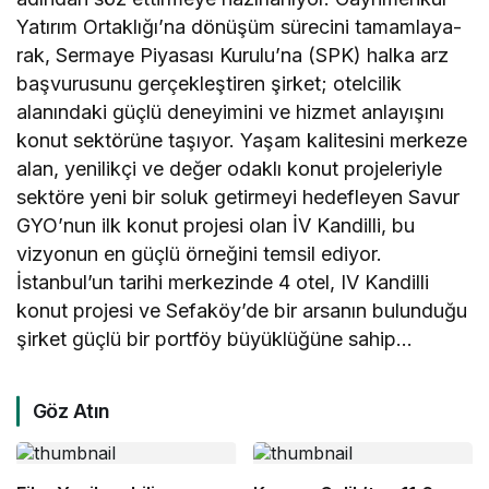
Yatırım Ortaklığı’na dönüşüm sürecini tamamlaya­
rak, Sermaye Piyasası Kuru­lu’na (SPK) halka arz
başvu­rusunu gerçekleştiren şirket; otelcilik
alanındaki güçlü deneyimini ve hizmet anlayışını
konut sektörüne taşıyor. Yaşam kalitesini merkeze
alan, yenilikçi ve değer odaklı konut projeleriyle
sektöre yeni bir soluk getirmeyi hedefleyen Savur
GYO’nun ilk konut projesi olan İV Kandilli, bu
vizyonun en güçlü örneğini temsil ediyor.
İstanbul’un tarihi merkezinde 4 otel, IV Kandil­li
konut projesi ve Sefaköy’de bir arsanın bulunduğu
şirke­t güçlü bir portföy büyüklüğüne sahip…
Göz Atın