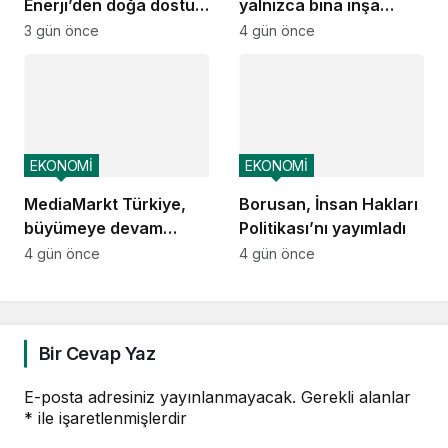
Enerji’den doğa dostu
yalnızca bina inşa
proje
etmek değil,
3 gün önce
4 gün önce
yatırımcısına
kazandıracak yaşam
alanları üretmek
EKONOMİ
EKONOMİ
MediaMarkt Türkiye,
Borusan, İnsan Hakları
büyümeye devam
Politikası’nı yayımladı
ediyor
4 gün önce
4 gün önce
Bir Cevap Yaz
E-posta adresiniz yayınlanmayacak.
Gerekli alanlar
*
ile işaretlenmişlerdir