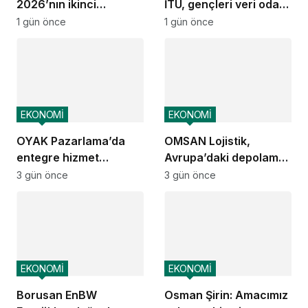
2026’nın ikinci
İTÜ, gençleri veri odaklı
çeyreğinde olumlu
geleceğe hazırlıyor
1 gün önce
1 gün önce
performansını
sürdürdü
EKONOMİ
EKONOMİ
OYAK Pazarlama’da
OMSAN Lojistik,
entegre hizmet
Avrupa’daki depolama
ekosistemi kuruluyor
ve dağıtım
3 gün önce
3 gün önce
operasyonlarına
başladı
EKONOMİ
EKONOMİ
Borusan EnBW
Osman Şirin: Amacımız