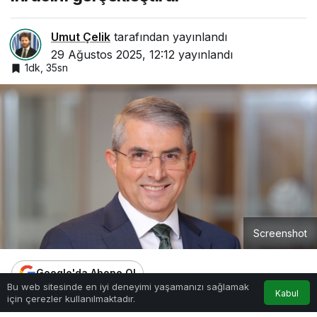
Umut Çelik
tarafından yayınlandı
29 Ağustos 2025, 12:12
yayınlandı
1dk, 35sn
Screenshot
Google'da Abone Ol
0
Bu web sitesinde en iyi deneyimi yaşamanızı sağlamak
Kabul
için çerezler kullanılmaktadır.
Anasayfa
Akış
Hesabım
Bildirimler
0
Paylaş
Beğen