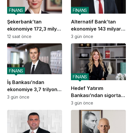
FİNANS
FİNANS
Şekerbank’tan
Alternatif Bank’tan
ekonomiye 172,3 milyar
ekonomiye 143 milyar
TL destek
TL destek
12 saat önce
3 gün önce
FİNANS
FİNANS
İş Bankası’ndan
Hedef Yatırım
ekonomiye 3,7 trilyon
Bankası’ndan sigorta
TL destek
3 gün önce
ve emeklilik alanında
3 gün önce
stratejik iş birliği