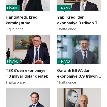
FİNANS
FİNANS
HangiKredi, kredi
Yapı Kredi’den
karşılaştırma
ekonomiye 3 trilyon TL
deneyimini ChatGPT’ye
destek
3 gün önce
1 hafta önce
taşıdı
FİNANS
FİNANS
TSKB’den ekonomiye
Garanti BBVA’dan
1,3 milyar dolar destek
ekonomiye 3,9 trilyon
TL destek
1 hafta önce
1 hafta önce