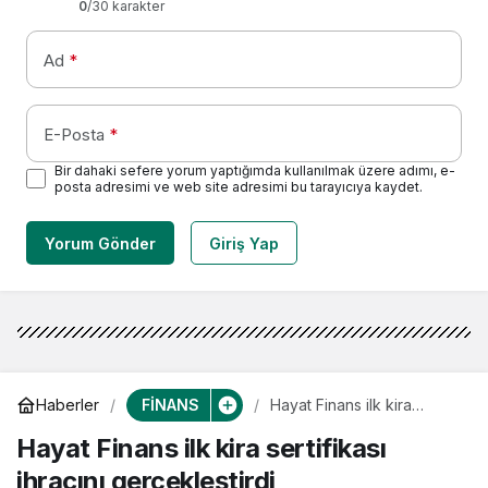
0
/30 karakter
Ad
*
E-Posta
*
Bir dahaki sefere yorum yaptığımda kullanılmak üzere adımı, e-
posta adresimi ve web site adresimi bu tarayıcıya kaydet.
Yorum Gönder
Giriş Yap
FİNANS
Haberler
Hayat Finans ilk kira
sertifikası ihracını
Hayat Finans ilk kira sertifikası
gerçekleştirdi
ihracını gerçekleştirdi