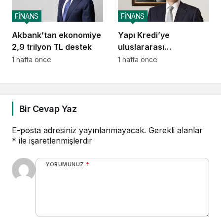
FİNANS
FİNANS
Akbank’tan ekonomiye
Yapı Kredi’ye
2,9 trilyon TL destek
uluslararası
piyasalardan 414
1 hafta önce
1 hafta önce
milyon dolarlık yeni
kaynak
Bir Cevap Yaz
E-posta adresiniz yayınlanmayacak.
Gerekli alanlar
*
ile işaretlenmişlerdir
YORUMUNUZ
*