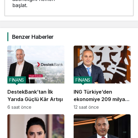
başlat.
Benzer Haberler
FİNANS
FİNANS
DestekBank’tan İlk
ING Türkiye’den
Yarıda Güçlü Kâr Artışı
ekonomiye 209 milyar
TL destek
6 saat önce
12 saat önce