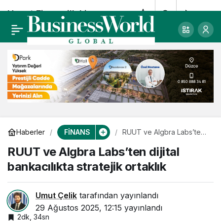
Hayat Finans ilk kira
0
Paylaş
sertifikası ihracını
gerçekleştirdi
FİNANS
Haberler
RUUT ve Algbra Labs’ten
dijital bankacılıkta stratejik
RUUT ve Algbra Labs’ten dijital
ortaklık
bankacılıkta stratejik ortaklık
Umut Çelik
tarafından yayınlandı
29 Ağustos 2025, 12:15
yayınlandı
2dk, 34sn