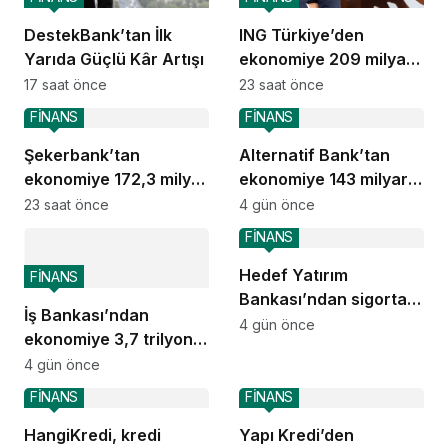
DestekBank’tan İlk
ING Türkiye’den
Yarıda Güçlü Kâr Artışı
ekonomiye 209 milyar
TL destek
17 saat önce
23 saat önce
FİNANS
FİNANS
Şekerbank’tan
Alternatif Bank’tan
ekonomiye 172,3 milyar
ekonomiye 143 milyar
TL destek
TL destek
23 saat önce
4 gün önce
FİNANS
Hedef Yatırım
FİNANS
Bankası’ndan sigorta
İş Bankası’ndan
ve emeklilik alanında
4 gün önce
ekonomiye 3,7 trilyon
stratejik iş birliği
TL destek
4 gün önce
FİNANS
FİNANS
HangiKredi, kredi
Yapı Kredi’den