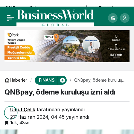
QNBpay, ödeme
0
Paylaş
kuruluşu izni aldı
FİNANS
Haberler
QNBpay, ödeme kuruluşu
izni aldı
QNBpay, ödeme kuruluşu izni aldı
Umut Çelik
tarafından yayınlandı
27 Haziran 2024, 04:45
yayınlandı
1dk, 48sn