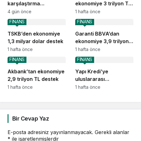
karşılaştırma
ekonomiye 3 trilyon TL
deneyimini ChatGPT’ye
destek
4 gün önce
1 hafta önce
taşıdı
FİNANS
FİNANS
TSKB’den ekonomiye
Garanti BBVA’dan
1,3 milyar dolar destek
ekonomiye 3,9 trilyon
TL destek
1 hafta önce
1 hafta önce
FİNANS
FİNANS
Akbank’tan ekonomiye
Yapı Kredi’ye
2,9 trilyon TL destek
uluslararası
piyasalardan 414
1 hafta önce
1 hafta önce
milyon dolarlık yeni
kaynak
Bir Cevap Yaz
E-posta adresiniz yayınlanmayacak.
Gerekli alanlar
*
ile işaretlenmişlerdir