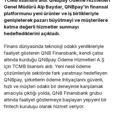
TCMB lisansını aldı. QNBpay Ödeme Hizmetleri
Genel Müdürü Alp Baydar, QNBpay’in finansal
platformunu yeni ürünler ve iş birlikleriyle
genişleterek pazarı büyütmeyi ve müşterilere
katma değerli hizmetler sunmayı
hedeflediklerini açıkladı.
Finans dünyasında teknoloji odaklı yenilikleriyle
faaliyet gösteren QNB Finansbank, kendi çatısı
altında kurduğu QNBpay Ödeme Hizmetleri A.Ş
için TCMB lisansını aldı. Yeni nesil ödeme
çözümleriyle sektörde fark yaratmayı hedefleyen
QNBpay, şirketlerin ödeme ihtiyaçlarını güvenli,
hızlı ve müşteri odaklı bir deneyimle karşılamak
amacıyla çıktığı yolda, QNB Finansbank grubu
altında faaliyet göstermeye başlayan yepyeni bir
fintech kuruluşu olarak hizmet veriyor.