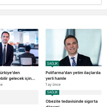
SAĞLIK
ürkiye’den
Polifarma’dan yetim ilaçlarda
bilir gelecek için
yerli hamle
e somut adımlar
ce
1 ay önce
SAĞLIK
Obezite tedavisinde sigorta