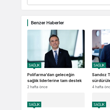
Benzer Haberler
SAĞLIK
SAĞLIK
Polifarma’dan geleceğin
Sandoz T
sağlık liderlerine tam destek
sürdürüle
kararlı v
2 hafta önce
4 hafta ön
SAĞLIK
SAĞLIK