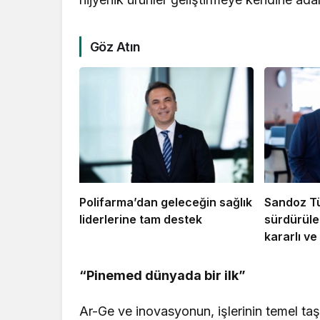
Göz Atın
Polifarma’dan geleceğin sağlık
Sandoz Tü
liderlerine tam destek
sürdürüleb
kararlı v
“Pinemed dünyada bir ilk”
Ar-Ge ve inovasyonun, işlerinin temel ta