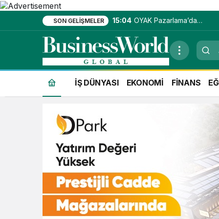
15:04
OYAK Pazarlama’da
SON GELIŞMELER
entegre hizmet ekosistemi
kuruluyor
İŞ DÜNYASI
EKONOMİ
FİNANS
EĞ