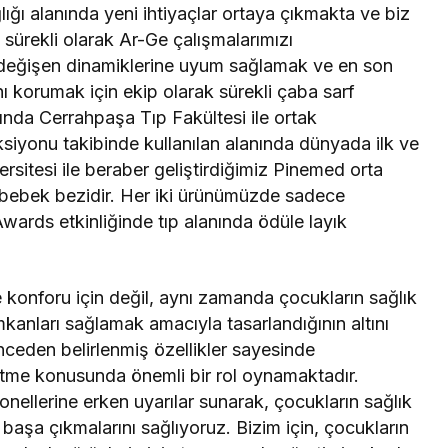
ı alanında yeni ihtiyaçlar ortaya çıkmakta ve biz
sürekli olarak Ar-Ge çalışmalarımızı
a değişen dinamiklerine uyum sağlamak ve en son
ını korumak için ekip olarak sürekli çaba sarf
ında Cerrahpaşa Tıp Fakültesi ile ortak
eksiyonu takibinde kullanılan alanında dünyada ilk ve
sitesi ile beraber geliştirdiğimiz Pinemed orta
k bebek bezidir. Her iki ürünümüzde sadece
wards etkinliğinde tıp alanında ödüle layık
e konforu için değil, aynı zamanda çocukların sağlık
kanları sağlamak amacıyla tasarlandığının altını
önceden belirlenmiş özellikler sayesinde
 etme konusunda önemli bir rol oynamaktadır.
onellerine erken uyarılar sunarak, çocukların sağlık
de başa çıkmalarını sağlıyoruz. Bizim için, çocukların