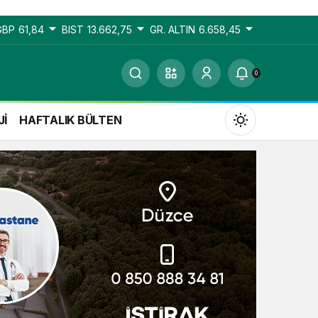
GBP
61,84
BIST
13.662,75
GR. ALTIN
6.658,45
0
Jİ
HAFTALIK BÜLTEN
Gündüz Modu
Gündüz modunu seçin.
Gece Modu
Gece modunu seçin.