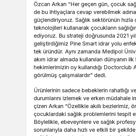
Özcan Arkan “Her geçen gün, çocuk sağlığ
de bu ihtiyaçlara cevap verebilmek adına 
güçlendiriyoruz. Sağlık sektörünün hızl
teknolojileri kullanarak çocukların sağlığ
ediyoruz. Bu strateji doğrusunda 2021 yıl
geliştirdiğimiz Pine Smart idrar yolu enf
tek üründür. Aynı zamanda Medipol Üniver
akım idrar almada kullanılan dünyanın il
hekimlerimizin oy kullandığı Doctorclub A
görülmüş çalışmalardır” dedi.
Ürünlerinin sadece bebeklerin rahatlığı v
durumlarını izlemek ve erken müdahale im
çizen Arkan “Özellikle akıllı bezlerimiz, 
çocuklardaki sağlık problemlerini tespit
Böylelikle, ebeveynlere ve sağlık profesy
sorunlarıyla daha hızlı ve etkili bir şekil