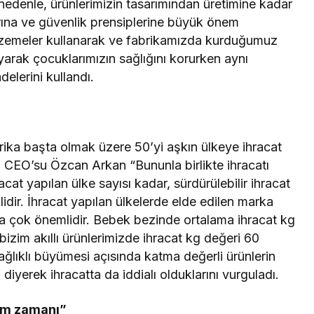
nedenle, ürünlerimizin tasarımından üretimine kadar
rına ve güvenlik prensiplerine büyük önem
lzemeler kullanarak ve fabrikamızda kurduğumuz
yarak çocuklarımızın sağlığını korurken aynı
lerini kullandı.
ika başta olmak üzere 50’yi aşkın ülkeye ihracat
p CEO’su Özcan Arkan “Bununla birlikte ihracatı
t yapılan ülke sayısı kadar, sürdürülebilir ihracat
idir. İhracat yapılan ülkelerde elde edilen marka
da çok önemlidir. Bebek bezinde ortalama ihracat kg
bizim akıllı ürünlerimizde ihracat kg değeri 60
ğlıklı büyümesi açısında katma değerli ürünlerin
 diyerek ihracatta da iddialı olduklarını vurguladı.
am zamanı”