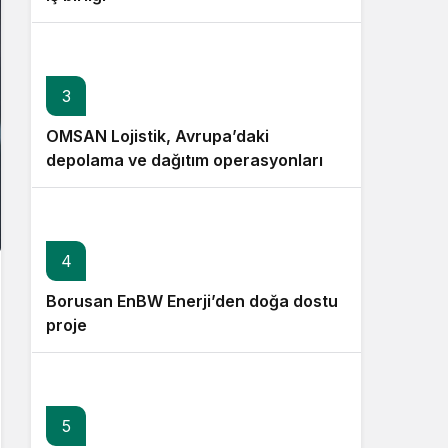
3
OMSAN Lojistik, Avrupa’daki
depolama ve dağıtım operasyonlarına
başladı
4
Borusan EnBW Enerji’den doğa dostu
proje
5
6