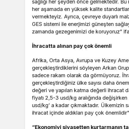
sağlığı her şeyden önce gelmektedir. Bu 
her aşamada en yüksek kalite standartla
vermekteyiz. Ayrıca, çevreye duyarlı ma
GES sistemi ile enerjimizi güneşten sağla
zamanda gezegenimizi de koruyoruz” ifade
İhracatta alınan pay çok önemli
Afrika, Orta Asya, Avrupa ve Kuzey Amer
gerçekleştirdiklerini söyleyen Arkan Gru
sadece rakam olarak da görmüyoruz. İhraca
gerçekleştirdiğiniz ülke sayısı daha öneml
değeri ve yapılan katma değerli ihracat 
fiyatı 2,5-3 usd/kg aralığında değişirken 
usd/kg’ a kadar çıkmaktadır. Ülkemizin sa
ihracat içinde aldıkları pay çok önemlidir”
“Ekonomiyi siyasetten kurtarmanın t