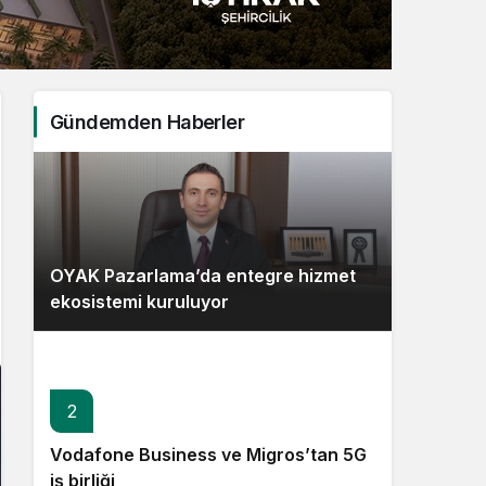
Sistem Modu
Sistem modunu seçin.
Gündemden Haberler
OYAK Pazarlama’da entegre hizmet
ekosistemi kuruluyor
2
Vodafone Business ve Migros’tan 5G
iş birliği