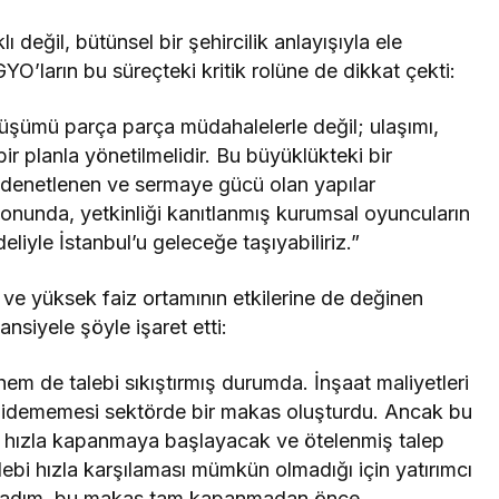
ğil, bütünsel bir şehircilik anlayışıyla ele
YO’ların bu süreçteki kritik rolüne de dikkat çekti:
üşümü parça parça müdahalelerle değil; ulaşımı,
bir planla yönetilmelidir. Bu büyüklükteki bir
 denetlenen ve sermaye gücü olan yapılar
syonunda, yetkinliği kanıtlanmış kurumsal oyuncuların
liyle İstanbul’u geleceğe taşıyabiliriz.”
ve yüksek faiz ortamının etkilerine de değinen
nsiyele şöyle işaret etti:
hem de talebi sıkıştırmış durumda. İnşaat maliyetleri
de gidememesi sektörde bir makas oluşturdu. Ancak bu
te hızla kapanmaya başlayacak ve ötelenmiş talep
lebi hızla karşılaması mümkün olmadığı için yatırımcı
nel adım, bu makas tam kapanmadan önce