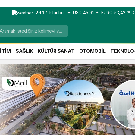
26.1 °
Istanbul
USD
45,91
EURO
53,42
İTİM
SAĞLIK
KÜLTÜR SANAT
OTOMOBİL
TEKNOLO