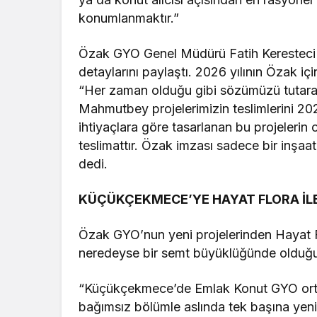
konumlanmaktır.”
Özak GYO Genel Müdürü Fatih Keresteci 
detaylarını paylaştı. 2026 yılının Özak iç
“Her zaman olduğu gibi sözümüzü tutar
Mahmutbey projelerimizin teslimlerini 202
ihtiyaçlara göre tasarlanan bu projelerin
teslimattır. Özak imzası sadece bir inşaat
dedi.
KÜÇÜKÇEKMECE’YE HAYAT FLORA İLE
Özak GYO’nun yeni projelerinden Hayat Fl
neredeyse bir semt büyüklüğünde olduğu
“Küçükçekmece’de Emlak Konut GYO ortak
bağımsız bölümle aslında tek başına yen