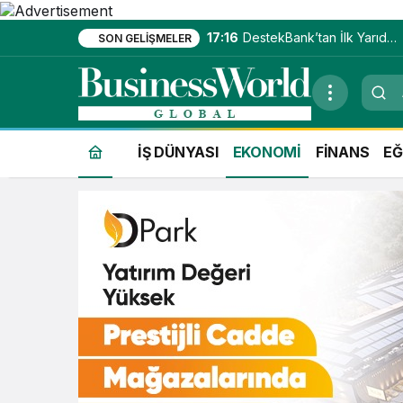
17:16
DestekBank’tan İlk Yarıda
SON GELIŞMELER
Güçlü Kâr Artışı
İŞ DÜNYASI
EKONOMİ
FİNANS
EĞ