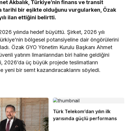
 Akbalık, Türkiye’nin finans ve transit
 tarihi bir eşikte olduğunu vurgularken, Özak
ilan ettiğini belirtti.
26 yılında hedef büyüttü. Şirket, 2026 yılı
ürkiye’nin bölgesel potansiyeline dair öngörülerini
kladı. Özak GYO Yönetim Kurulu Başkanı Ahmet
enli yatırım limanlarından biri haline geldiğini
, 2026’da üç büyük projede teslimatların
le yeni bir semt kazandıracaklarını söyledi.
Türk Telekom’dan yılın ilk
yarısında güçlü performans