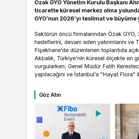
Özak GYO Yönetim Kurulu Başkanı Ahmet
ticarette küresel merkez olma yolunda
GYO’nun 2026’yı teslimat ve büyüme yılı 
Sektörün öncü firmalarından Özak GYO, 20
hedeflerini, devam eden yatırımlarını ve T
Fişekhane’de düzenlenen toplantıda açı
Akbalık, Türkiye’nin küresel ölçekte en güv
vurgularken; Genel Müdür Fatih Keresteci
yapılacağını ve İstanbul’a “Hayat Flora” i
Göz Atın