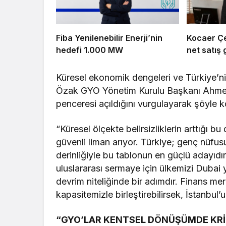
Fiba Yenilenebilir Enerji’nin
Kocaer Çel
hedefi 1.000 MW
net satış g
Küresel ekonomik dengeleri ve Türkiye’n
Özak GYO Yönetim Kurulu Başkanı Ahmet Ak
penceresi açıldığını vurgulayarak şöyle 
“Küresel ölçekte belirsizliklerin arttığı
güvenli liman arıyor. Türkiye; genç nüfus
derinliğiyle bu tablonun en güçlü adayıdı
uluslararası sermaye için ülkemizi Dubai y
devrim niteliğinde bir adımdır. Finans mer
kapasitemizle birleştirebilirsek, İstanbul’
“GYO’LAR KENTSEL DÖNÜŞÜMDE KRİ