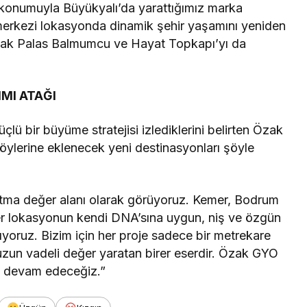
konumuyla Büyükyalı’da yarattığımız marka
merkezi lokasyonda dinamik şehir yaşamını yeniden
Özak Palas Balmumcu ve Hayat Topkapı’yı da
MI ATAĞI
çlü bir büyüme stratejisi izlediklerini belirten Özak
öylerine eklenecek yeni destinasyonları şöyle
katma değer alanı olarak görüyoruz. Kemer, Bodrum
er lokasyonun kendi DNA’sına uygun, niş ve özgün
lıyoruz. Bizim için her proje sadece bir metrekare
uzun vadeli değer yaratan birer eserdir. Özak GYO
 devam edeceğiz.”