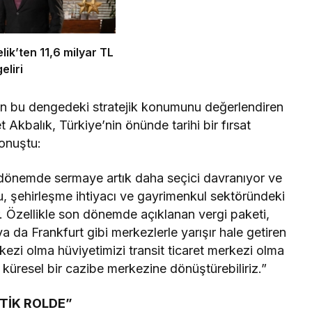
ik’ten 11,6 milyar TL
eliri
in bu dengedeki stratejik konumunu değerlendiren
balık, Türkiye’nin önünde tarihi bir fırsat
konuştu:
 bu dönemde sermaye artık daha seçici davranıyor ve
u, şehirleşme ihtiyacı ve gayrimenkul sektöründeki
r. Özellikle son dönemde açıklanan vergi paketi,
a da Frankfurt gibi merkezlerle yarışır hale getiren
kezi olma hüviyetimizi transit ticaret merkezi olma
u küresel bir cazibe merkezine dönüştürebiliriz.”
TİK ROLDE”