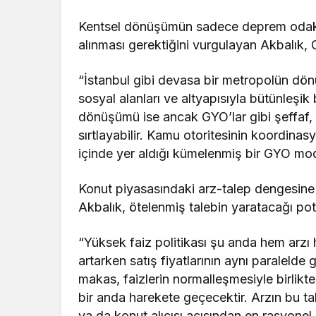
Kentsel dönüşümün sadece deprem odaklı de
alınması gerektiğini vurgulayan Akbalık, G
“İstanbul gibi devasa bir metropolün dön
sosyal alanları ve altyapısıyla bütünleşik 
dönüşümü ise ancak GYO’lar gibi şeffaf,
sırtlayabilir. Kamu otoritesinin koordina
içinde yer aldığı kümelenmiş bir GYO mode
Konut piyasasındaki arz-talep dengesine 
Akbalık, ötelenmiş talebin yaratacağı pota
“Yüksek faiz politikası şu anda hem arzı 
artarken satış fiyatlarının aynı paralel
makas, faizlerin normalleşmesiyle birlik
bir anda harekete geçecektir. Arzın bu ta
ya da konut alıcısı açısından en rasyo