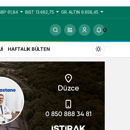
GBP
61,84
BIST
13.662,75
GR. ALTIN
6.658,45
0
Jİ
HAFTALIK BÜLTEN
Gündüz Modu
Gündüz modunu seçin.
Gece Modu
Gece modunu seçin.