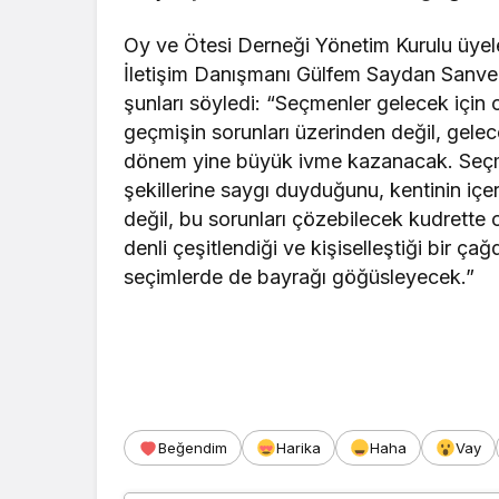
Oy ve Ötesi Derneği Yönetim Kurulu üyele
İletişim Danışmanı Gülfem Saydan Sanver 
şunları söyledi: “Seçmenler gelecek için oy 
geçmişin sorunları üzerinden değil, gel
dönem yine büyük ivme kazanacak. Seçme
şekillerine saygı duyduğunu, kentinin i
değil, bu sorunları çözebilecek kudrette o
denli çeşitlendiği ve kişiselleştiği bir çağ
seçimlerde de bayrağı göğüsleyecek.”
Beğendim
Harika
Haha
Vay