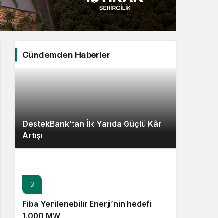
Sistem Modu
Sistem modunu seçin.
Gündemden Haberler
DestekBank’tan İlk Yarıda Güçlü Kâr
Artışı
2
Fiba Yenilenebilir Enerji’nin hedefi
1.000 MW