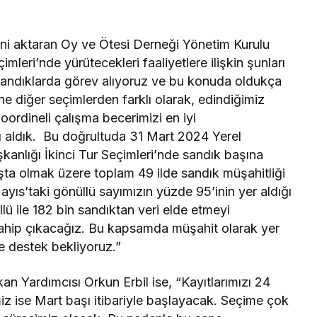
rini aktaran Oy ve Ötesi Derneği Yönetim Kurulu
leri’nde yürütecekleri faaliyetlere ilişkin şunları
 sandıklarda görev alıyoruz ve bu konuda oldukça
ne diğer seçimlerden farklı olarak, edindiğimiz
rdineli çalışma becerimizi en iyi
rı aldık. Bu doğrultuda 31 Mart 2024 Yerel
nlığı İkinci Tur Seçimleri’nde sandık başına
aşta olmak üzere toplam 49 ilde sandık müşahitliği
yıs’taki gönüllü sayımızın yüzde 95’inin yer aldığı
üllü ile 182 bin sandıktan veri elde etmeyi
ahip çıkacağız. Bu kapsamda müşahit olarak yer
ve destek bekliyoruz.”
n Yardımcısı Orkun Erbil ise, “Kayıtlarımızı 24
miz ise Mart başı itibariyle başlayacak. Seçime çok