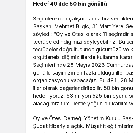
Hedef 49 ilde 50 bin gönüllü
Seçimlere dair çalışmalarına hız verdikle
Başkanı Mehmet Bilgiç, 31 Mart Yerel Seçim
söyledi: “Oy ve Ötesi olarak 11 seçimdir
tecrübe edindiğimizi söyleyebiliriz. Bu se
tecrübeler doğrultusunda gücümüzü ve koo
örgütlenebildiğimiz illerde kullanma kara
Seçimleri’nde 28 Mayıs 2023 Cumhurbaşka
gönüllü sayımızın en fazla olduğu iller b
organizasyonu yapacağız. Bu 49 il, 28 Ma
iller olarak değerlendirilebilir. 50 bin gön
hedefliyoruz. 53 milyon 525 bin oyuna s
alacağımız tüm illerde yoğun bir katılım 
Oy ve Ötesi Derneği Yönetim Kurulu Başka
Şubat itibariyle açtık. Müşahit eğitimleri