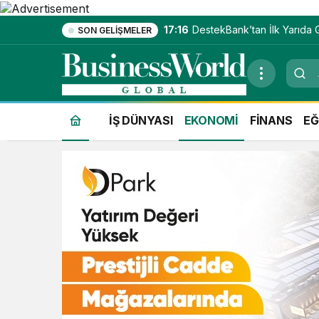
17:16
DestekBank’tan İlk Yarıda G
SON GELIŞMELER
İŞ DÜNYASI
EKONOMİ
FİNANS
EĞ