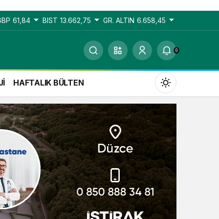
GBP
61,84
BIST
13.662,75
GR. ALTIN
6.658,45
0
Jİ
HAFTALIK BÜLTEN
Gündüz Modu
Gündüz modunu seçin.
Gece Modu
Gece modunu seçin.