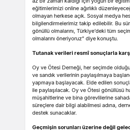
az bir zaman kaldığı için yoğun bir eğit
eğitimlerimizi online ağırlıklı düzenleyec
olmayan herkese açık. Sosyal medya hesapla
bilgilendirmelerimiz takip edilebilir. Bu 
gönüllü olmalarını, Türkiye’deki tüm seç
olmalarını öneriyoruz” diye konuştu.
Tutanak verileri resmî sonuçlarla karş
Oy ve Ötesi Derneği, her seçimde olduğu
ve sandık verilerinin paylaşılmaya başlandı
yapmaya başlayacak. Elde edilen sonuçlar r
ile paylaşılacak. Oy ve Ötesi gönüllüsü 
müşahitlerine ve bina görevlilerine saha
süreçlere dair bilgi alabilmesi adına, de
destek sunacaklar.
Geçmişin sorunları üzerine değil gel