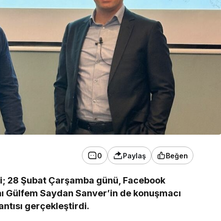
0
Paylaş
Beğen
eği; 28 Şubat Çarşamba günü, Facebook
anı Gülfem Saydan Sanver’in de konuşmacı
antısı gerçekleştirdi.