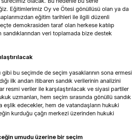
im sürecimiz olacak. Bu nedenle bu sene
eğiz. Eğitimlerimiz Oy ve Ötesi gönüllüsü olan ya da
rımızdan eğitim tarihleri ile ilgili düzenli
süreçte demokrasiden taraf olan herkese katılıp
im sandıklarından veri toplamada bize destek
ılaştırılacak
 gibi bu seçimde de seçim yasaklarının sona ermesi
ğı ilk andan itibaren sandık verilerinin analizini
esmi veriler ile karşılaştırılacak ve siyasi partiler
hukuk uzmanları, hem seçim sırasında gönüllü sandık
da eşlik edecekler, hem de vatandaşların hukuki
rneğin kurduğu çağrı merkezi üzerinden hukuki
eceğin umudu üzerine bir seçim