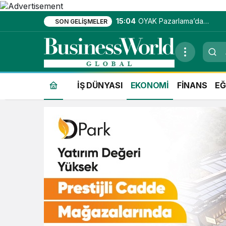
15:04
OYAK Pazarlama’da
SON GELIŞMELER
entegre hizmet ekosistemi
kuruluyor
İŞ DÜNYASI
EKONOMİ
FİNANS
EĞ