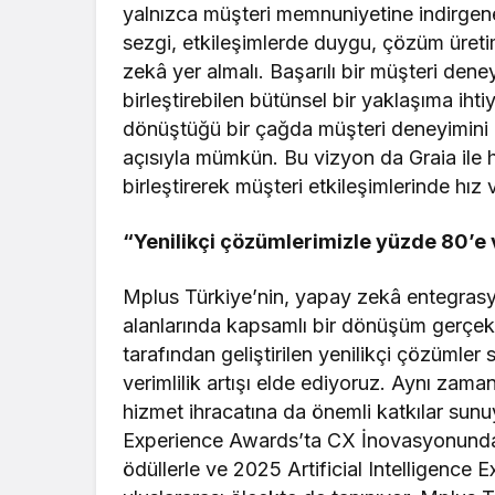
yalnızca müşteri memnuniyetine indirgene
sezgi, etkileşimlerde duygu, çözüm üretim
zekâ yer almalı. Başarılı bir müşteri deney
birleştirebilen bütünsel bir yaklaşıma ihti
dönüştüğü bir çağda müşteri deneyimini 
açısıyla mümkün. Bu vizyon da Graia ile ha
birleştirerek müşteri etkileşimlerinde hı
“Yenilikçi çözümlerimizle yüzde 80’e v
Mplus Türkiye’nin, yapay zekâ entegrasy
alanlarında kapsamlı bir dönüşüm gerçekle
tarafından geliştirilen yenilikçi çözümle
verimlilik artışı elde ediyoruz. Aynı zaman
hizmet ihracatına da önemli katkılar su
Experience Awards’ta CX İnovasyonund
ödüllerle ve 2025 Artificial Intelligence 