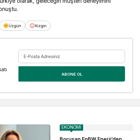
Türkiye olarak, geleceğin müşteri deneyimini
onuştu.
Üzgün
Kızgın
atı
ABONE OL
EKONOMİ
Borusan EnBW Enerji’den