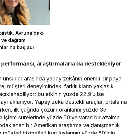
istik, Avrupa’daki
ve dağıtım
larına başladı
performansı, araştırmalarla da destekleniyor
en unsurlar arasında yapay zekânın önemli bir paya
, müşteri deneyimindeki farklılıkların yaklaşık
çıklanabiliyor; bu etkinin yüzde 22,9’u ise
kaynaklanıyor. Yapay zekâ destekli araçlar, ortalama
irken, ilk çağrıda çözüm oranlarını yüzde 35
ası işlem sürelerinde yüzde 50’ye varan bir azalma
a odaklanan bir Amerikan araştırma ve danışmanlık
 müşteri hizmetleri kuruluşlarının yüzde 80’inin