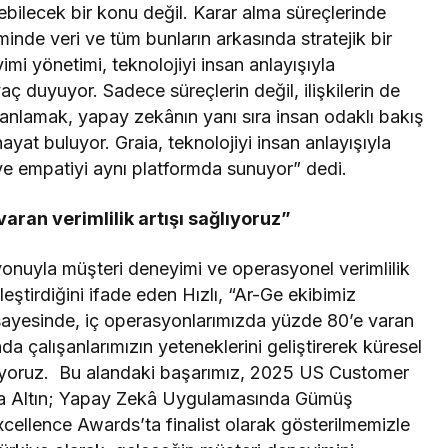
bilecek bir konu değil. Karar alma süreçlerinde
inde veri ve tüm bunların arkasında stratejik bir
imi yönetimi, teknolojiyi insan anlayışıyla
yaç duyuyor. Sadece süreçlerin değil, ilişkilerin de
anlamak, yapay zekânın yanı sıra insan odaklı bakış
yat buluyor. Graia, teknolojiyi insan anlayışıyla
z ve empatiyi aynı platformda sunuyor” dedi.
aran verimlilik artışı sağlıyoruz”
onuyla müşteri deneyimi ve operasyonel verimlilik
ştirdiğini ifade eden Hızlı, “Ar-Ge ekibimiz
r sayesinde, iç operasyonlarımızda yüzde 80’e varan
da çalışanlarımızın yeteneklerini geliştirerek küresel
nuyoruz. Bu alandaki başarımız, 2025 US Customer
a Altın; Yapay Zekâ Uygulamasında Gümüş
Excellence Awards’ta finalist olarak gösterilmemizle