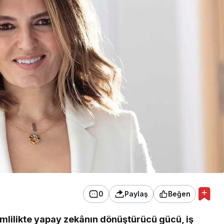
0
Paylaş
Beğen
mlilikte yapay zekânın dönüştürücü gücü, iş