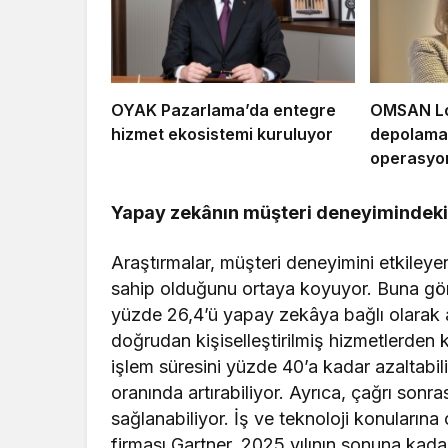
OYAK Pazarlama’da entegre
OMSAN Loj
hizmet ekosistemi kuruluyor
depolama 
operasyon
Yapay zekânın müşteri deneyimindeki 
Araştırmalar, müşteri deneyimini etkiley
sahip olduğunu ortaya koyuyor. Buna göre
yüzde 26,4’ü yapay zekâya bağlı olarak a
doğrudan kişiselleştirilmiş hizmetlerden 
işlem süresini yüzde 40’a kadar azaltabil
oranında artırabiliyor. Ayrıca, çağrı sonr
sağlanabiliyor. İş ve teknoloji konuların
firması Gartner, 2025 yılının sonuna kadar