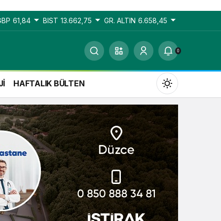
GBP
61,84
BIST
13.662,75
GR. ALTIN
6.658,45
0
Jİ
HAFTALIK BÜLTEN
Gündüz Modu
Gündüz modunu seçin.
Gece Modu
Gece modunu seçin.