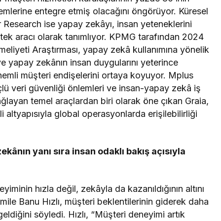
emlerine entegre etmiş olacağını öngörüyor. Küresel
r Research ise yapay zekâyı, insan yeteneklerini
stek aracı olarak tanımlıyor. KPMG tarafından 2024
eliyeti Araştırması, yapay zekâ kullanımına yönelik
 ve yapay zekânın insan duygularını yeterince
emli müşteri endişelerini ortaya koyuyor. Mplus
çlü veri güvenliği önlemleri ve insan-yapay zekâ iş
ağlayan temel araçlardan biri olarak öne çıkan Graia,
i altyapısıyla global operasyonlarda erişilebilirliği
kânın yanı sıra insan odaklı bakış açısıyla
minin hızla değil, zekâyla da kazanıldığının altını
e Banu Hızlı, müşteri beklentilerinin giderek daha
ldiğini söyledi. Hızlı, “Müşteri deneyimi artık