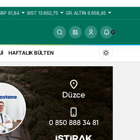
GBP
61,84
BIST
13.662,75
GR. ALTIN
6.658,45
0
Jİ
HAFTALIK BÜLTEN
Gündüz Modu
Gündüz modunu seçin.
Gece Modu
Gece modunu seçin.