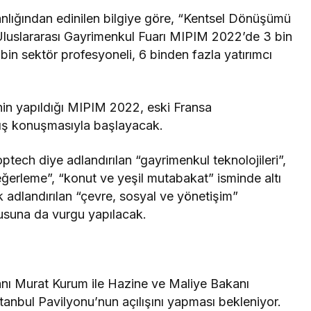
kanlığından edinilen bilgiye göre, “Kentsel Dönüşümü
luslararası Gayrimenkul Fuarı MIPIM 2022’de 3 bin
in sektör profesyoneli, 6 binden fazla yatırımcı
şinin yapıldığı MIPIM 2022, eski Fransa
lış konuşmasıyla başlayacak.
optech diye adlandırılan “gayrimenkul teknolojileri”,
eğerleme”, “konut ve yeşil mutabakat” isminde altı
k adlandırılan “çevre, sosyal ve yönetişim”
onusuna da vurgu yapılacak.
kanı Murat Kurum ile Hazine ve Maliye Bakanı
tanbul Pavilyonu’nun açılışını yapması bekleniyor.