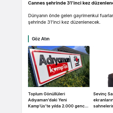
Cannes şehrinde 31’inci kez düzenlen
Dünyanın önde gelen gayrimenkul fuarla
şehrinde 31’inci kez düzenlenecek.
Göz Atın
Toplum Gönüllüleri
Sevinç Sa
Adıyaman’daki Yeni
ekranları
Kamp’üs’te yılda 2.000 gence
sahneleri
ulaşacak