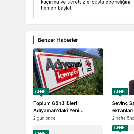
kaçırma ve ücretsiz e-posta aboneliğini
hemen başlat.
Benzer Haberler
GENEL
GENEL
Toplum Gönüllüleri
Sevinç Sa
Adıyaman’daki Yeni
ekranlar
Kamp’üs’te yılda 2.000
sahneler
2 gün önce
2 hafta ön
gence ulaşacak
GENEL
GENEL