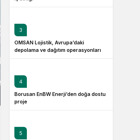
3
OMSAN Lojistik, Avrupa’daki
depolama ve dağıtım operasyonlarına
başladı
4
Borusan EnBW Enerji’den doğa dostu
proje
5
6