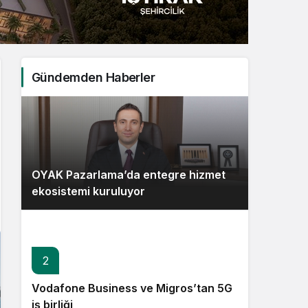
Sistem Modu
Sistem modunu seçin.
Gündemden Haberler
OYAK Pazarlama’da entegre hizmet
ekosistemi kuruluyor
2
Vodafone Business ve Migros’tan 5G
iş birliği