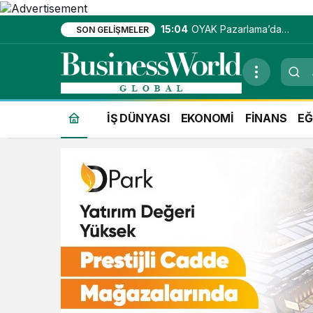
15:04
OYAK Pazarlama’da
SON GELIŞMELER
entegre hizmet
ekosistemi kuruluyor
İŞ DÜNYASI
EKONOMİ
FİNANS
EĞ