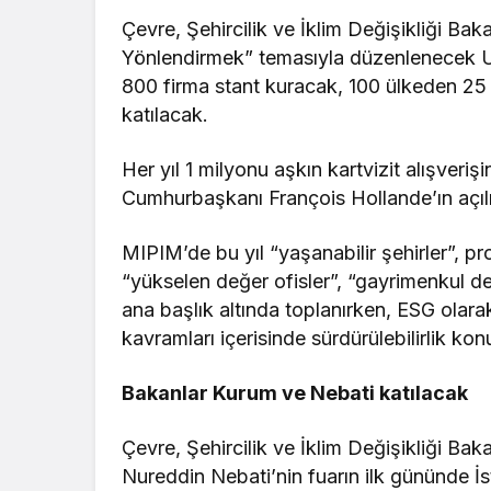
Çevre, Şehircilik ve İklim Değişikliği Ba
Yönlendirmek” temasıyla düzenlenecek U
800 firma stant kuracak, 100 ülkeden 25 b
katılacak.
Her yıl 1 milyonu aşkın kartvizit alışveri
Cumhurbaşkanı François Hollande’ın açı
MIPIM’de bu yıl “yaşanabilir şehirler”, pr
“yükselen değer ofisler”, “gayrimenkul d
ana başlık altında toplanırken, ESG olara
kavramları içerisinde sürdürülebilirlik k
Bakanlar Kurum ve Nebati katılacak
Çevre, Şehircilik ve İklim Değişikliği Ba
Nureddin Nebati’nin fuarın ilk gününde İs