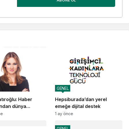
ABONE OL
GENEL
tıroğlu: Haber
Hepsiburada’dan yerel
ından dünya
emeğe dijital destek
ine taşınan güven
ce
1 ay önce
GENEL